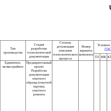
Степень
Стадия
Условное
детализации
Номер
Тип
разработки
ГОС
описания
варианта
производства
технологической
технологического
комплекта
документации
ТЛ
МК
К
процесса
Единичное,
Предварительный
мелкосерийное
проект
Разработка
документации
опытного
образца (опытной
партии),
опытного
ремонта