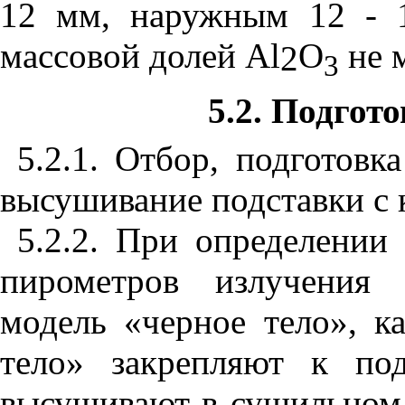
12 мм, наружным 12 - 
массовой долей А
l
О
не м
2
3
5.2
.
Подгото
5.2.1
. Отбор, подготовка
высушивание подставки с 
5.2.2
. При определении
пирометров излучения 
модель «черное тело», к
тело» закрепляют к под
высушивают в сушильном