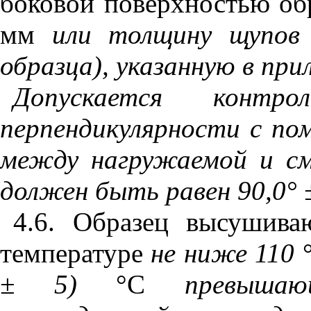
боковой поверхностью об
мм
или толщину щупов 
образца), указанную в пр
Допускается контр
перпендикулярности с по
между нагружаемой и с
должен быть равен 90,0° ±
4.6
. Образец высушива
температуре
не ниже 110
± 5)
°С
превыша