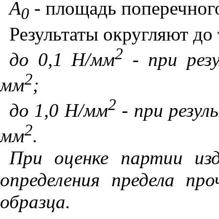
А
-
площадь поперечного
0
Результаты округляют до
2
до 0,1 Н/мм
-
при рез
2
мм
;
2
до 1,0 Н/мм
- при резул
2
мм
.
При оценке партии из
определения предела п
образца.