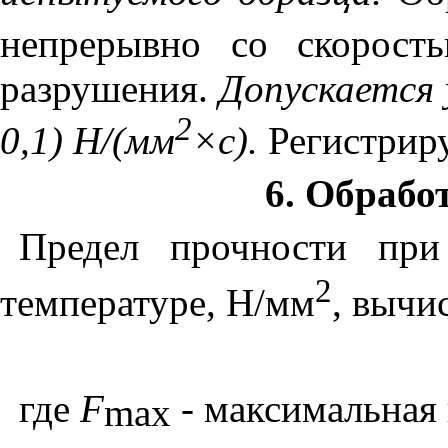
непрерывно со скорост
разрушения.
Допускается 
2
0,1) Н/(мм
×
с).
Регистрир
6
. Обрабо
Предел прочности пр
2
температуре, Н/мм
, вычи
где
F
- максимальная 
max