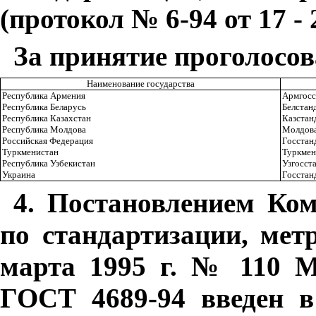
(протокол № 6-94 от 17 - 
За принятие проголосов
Наименование государства
Республика Армения
Армгосс
Республика Беларусь
Белстан
Республика Казахстан
Казстан
Республика Молдова
Молдова
Российская Федерация
Госстан
Туркменистан
Туркмен
Республика Узбекистан
Узгосст
Украина
Госстан
4
. Постановлением Ко
по стандартизации, мет
марта 1995 г. № 110 М
ГОСТ 4689-94 введен в