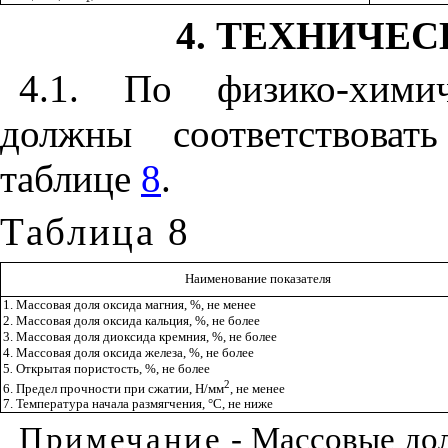
4
. ТЕХНИЧЕ
4.1
. По физико-химич
должны соответствоват
таблице
8
.
Таблица 8
Наименование показателя
1. Массовая доля оксида магния, %, не менее
2. Массовая доля оксида кальция, %, не более
3. Массовая доля диоксида кремния, %, не более
4. Массовая доля оксида железа, %, не более
5
.
Открытая пористость, %, не более
2
6. Предел прочности при сжатии, Н/мм
, не менее
7. Температура начала размягчения, °С, не ниже
Примечание
- Массовые дол