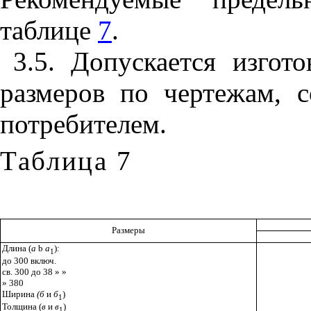
таблице
7
.
3.5
. Допускается изгот
размеров по чертежам, с
потребителем.
Таблица 7
Размеры
Длина (
а
b
а
):
1
до 300 включ.
св. 300 до 38 » »
» 380
Ширина
(б
и
б
)
1
Толщина (
в
и
в
)
1