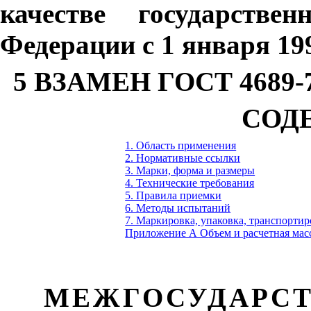
качестве государствен
Федерации с 1 января 199
5
ВЗАМЕН
ГОСТ 4689-
СОД
1. Область применения
2. Нормативные ссылки
3. Марки, форма и размеры
4. Технические требования
5. Правила приемки
6. Методы испытаний
7. Маркировка, упаковка, транспорти
П
риложение А О
бъем и расчетная мас
МЕЖГОСУДАРСТ