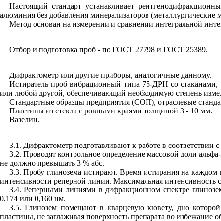
Настоящий стандарт устанавливает рентгенодифракционны
алюминия без добавления минерализаторов (металлургические м
Метод основан на измерении и сравнении интегральной инте
Отбор и подготовка проб - по ГОСТ 27798 и ГОСТ 25389.
Дифрактометр или другие приборы, аналогичные данному.
Истиратель проб вибрационный типа 75-ДРН со стаканами,
или любой другой, обеспечивающий необходимую степень изме
Стандартные образцы предприятия (СОП), отраслевые станда
Пластины из стекла с ровными краями толщиной 3 - 10 мм.
Вазелин.
3.1. Дифрактометр подготавливают к работе в соответствии 
3.2. Проводят контрольное определение массовой доли альф
не должно превышать 3 % абс.
3.3. Пробу глинозема истирают. Время истирания на каждом
интенсивности реперной линии. Максимальная интенсивность со
3.4. Реперными линиями в дифракционном спектре глинозе
0,174 или 0,160 нм.
3.5. Глинозем помещают в кварцевую кювету, дно которой
пластины, не заглаживая поверхность препарата во избежание о