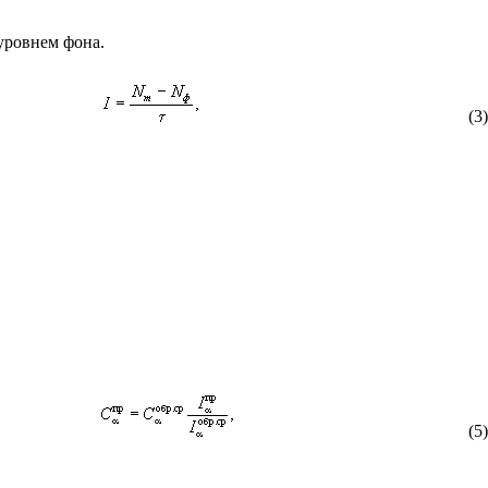
уровнем фона.
(3)
(5)