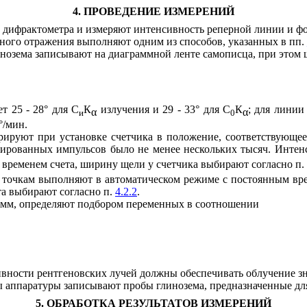
4. ПРОВЕДЕНИЕ ИЗМЕРЕНИЙ
ле дифрактометра и измеряют интенсивность реперной линии и 
ного отражения выполняют одним из способов, указанных в пп.
инозема записывают на диаграммной ленте самописца, при этом 
т 25 - 28° для С
К
излучения и 29 - 33° для С
К
;
для линии 
α
α
и
0
°/мин.
трируют при установке счетчика в положение, соответствующ
трированных импульсов было не менее нескольких тысяч. Инте
 временем счета, ширину щели у счетчика выбирают согласно п.
 точкам выполняют в автоматическом режиме с постоянным врем
та выбирают согласно п.
4.2.2
.
5 мм, определяют подбором переменных в соотношении
вности рентгеновских лучей должны обеспечивать облучение зн
ты аппаратуры записывают пробы глинозема, предназначенные для
5. ОБРАБОТКА РЕЗУЛЬТАТОВ ИЗМЕРЕНИЙ