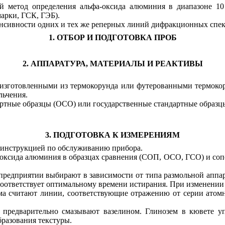
й метод определения альфа-оксида алюминия в диапазоне 10
арки, ГСК, ГЭБ).
нсивности одних и тех же реперных линий дифракционных спект
1. ОТБОР И ПОДГОТОВКА ПРОБ
2. АППАРАТУРА, МАТЕРИАЛЫ И РЕАКТИВЫ
 изготовленными из термокорунда или футерованными термоко
льчения.
ртные образцы (ОСО) или государственные стандартные образц
3. ПОДГОТОВКА К ИЗМЕРЕНИЯМ
с инструкцией по обслуживанию прибора.
а-оксида алюминия в образцах сравнения (СОП, ОСО, ГСО) и со
 предприятии выбирают в зависимости от типа размольной аппа
ответствует оптимальному времени истирания. При изменении к
ма считают линии, соответствующие отражению от серии атом
 предварительно смазывают вазелином. Глинозем в кювете у
бразования текстуры.