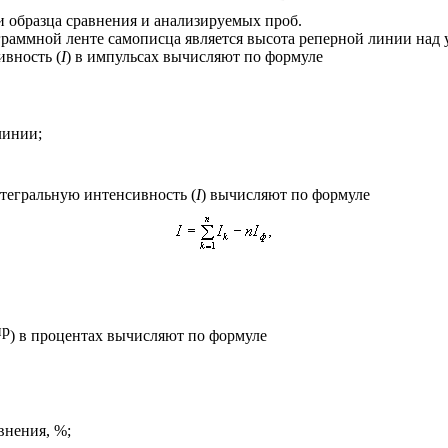
 образца сравнения и анализируемых проб.
граммной ленте самописца является высота реперной линии над 
сивность
(
I
)
в импульсах вычисляют по формуле
линии;
тегральную интенсивность (
I
) вычисляют по формуле
пр
)
в процентах вычисляют по формуле
внения, %;