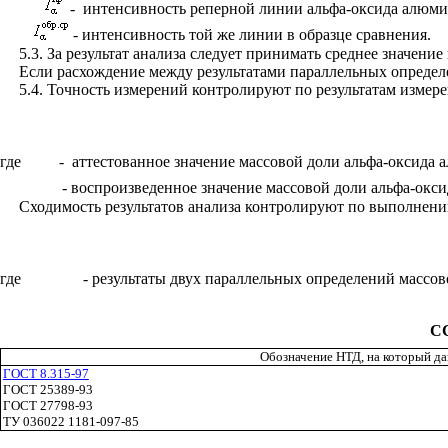
-
интенсивность реперной линии альфа-оксида алюми
-
интенсивность той же линии в образце сравнения.
5.3. За результат анализа следует принимать среднее значен
Если расхождение между результатами параллельных определ
5.4. Точность измерений контролируют по результатам изме
где
-
аттестованное значение массовой доли альфа-оксида 
-
воспроизведенное значение массовой доли альфа-окси
Сходимость результатов анализа контролируют по выполнен
где
- результаты двух параллельных определений массо
С
Обозначение НТД, на который да
ГОСТ 8.315-97
ГОСТ 25389-93
ГОСТ 27798-93
ТУ 036022 1181-097-85