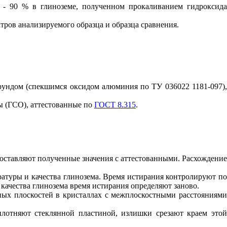
 - 90 % в глиноземе, полученном прокаливанием гидроксида
ров анализируемого образца и образца сравнения.
рундом (спекшимся оксидом алюминия по ТУ 036022 1181-097),
ы (ГСО), аттестованные по
ГОСТ 8.315
.
поставляют полученные значения с аттестованными. Расхождение
ратуры и качества глинозема. Время истирания контролируют по
ачества глинозема время истирания определяют заново.
ных плоскостей в кристаллах с межплоскостными расстояниями
плотняют стеклянной пластиной, излишки срезают краем этой