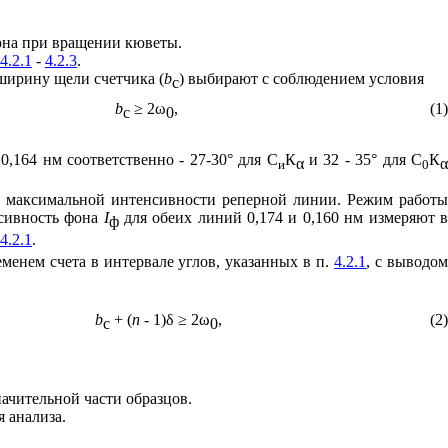
фона при вращении кюветы.
4.2.1
-
4.2.3
.
ширину щели счетчика (
b
) выбирают с соблюдением условия
c
b
≥ 2
ω
,
(1)
c
0
0,164 нм соответственно - 27-30° для С
К
и 32 - 35° для С
К
α
и
0
ее максимальной интенсивности реперной линии. Режим работы
нсивность фона
I
для обеих линий 0,174 и 0,160 нм измеряют 
ф
4.2.1
.
енем счета в интервале углов, указанных в п.
4.2.1
, с выводо
b
+ (
n
-
1)
δ
≥ 2
ω
,
(2)
c
0
ачительной части образцов.
 анализа.