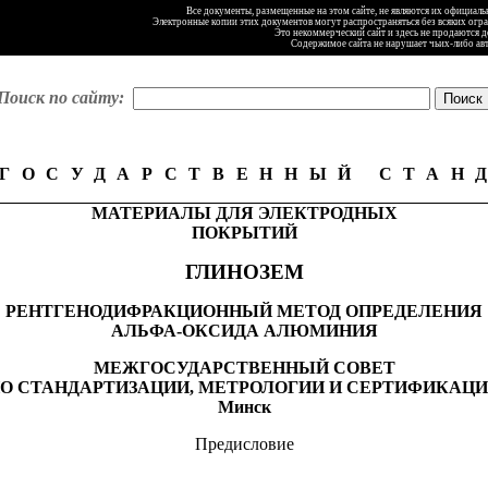
Все документы, размещенные на этом сайте, не являются их официал
Электронные копии этих документов могут распространяться без всяких огр
Это некоммерческий сайт и здесь не продаются 
Содержимое сайта не нарушает чьих-либо ав
Поиск по сайту:
ГОСУДАРСТВЕННЫЙ СТАН
МАТЕРИАЛЫ ДЛЯ ЭЛЕКТРОДНЫХ
ПОКРЫТИЙ
ГЛИНОЗЕМ
РЕНТГЕНОДИФРАКЦИОННЫЙ МЕТОД ОПРЕДЕЛЕНИЯ
АЛЬФА-ОКСИДА АЛЮМИНИЯ
МЕЖГОСУДАРСТВЕННЫЙ СОВЕТ
О СТАНДАРТИЗАЦИИ, МЕТРОЛОГИИ И СЕРТИФИКАЦ
Минск
Предисловие