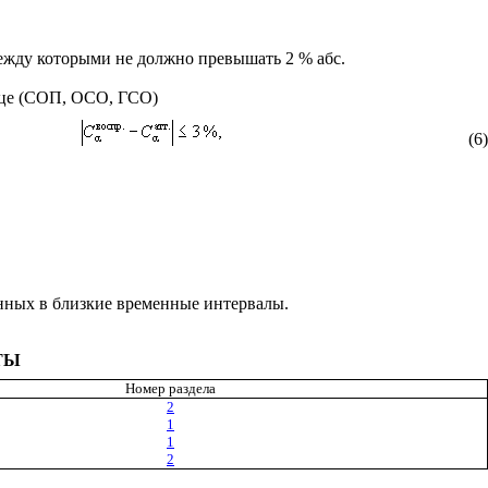
между которыми не должно превышать 2 % абс.
азце (СОП, ОСО, ГСО)
(6)
енных в близкие временные интервалы.
ТЫ
Номер раздела
2
1
1
2