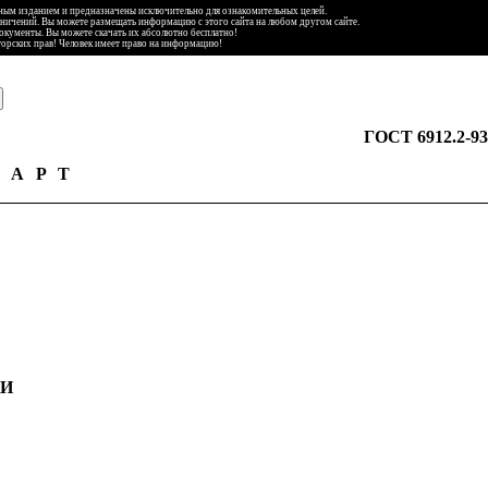
ьным изданием и предназначены исключительно для ознакомительных целей.
аничений. Вы можете размещать информацию с этого сайта на любом другом сайте.
документы. Вы можете скачать их абсолютно бесплатно!
торских прав! Человек имеет право на информацию!
ГОСТ 6912.2-93
ДАРТ
ИИ