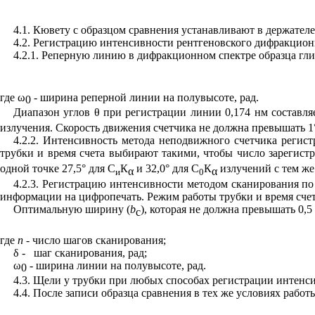
4.1. Кювету с образцом сравнения устанавливают в держате
4.2. Регистрацию интенсивности рентгеновского дифракцион
4.2.1. Реперную линию в дифракционном спектре образца гл
где
ω
- ширина реперной линии на полувысоте, рад.
0
Диапазон углов
θ
при регистрации линии 0,174 нм составляе
излучения. Скорость движения счетчика не должна превышать 1
4.2.2. Интенсивность метода неподвижного счетчика регис
трубки и время счета выбирают такими, чтобы число зарегис
одной точке 27,5° для С
К
и 32,0° для С
К
излучений с тем же
α
α
и
0
4.2.3. Регистрацию интенсивности методом сканирования по
информации на цифропечать. Режим работы трубки и время сче
Оптимальную ширину
(
b
),
которая не должна превышать 0,
c
где
n
-
число шагов сканирования;
δ
-
шаг сканирования, рад;
ω
-
ширина линии на полувысоте, рад.
0
4.3. Щели у трубки при любых способах регистрации интенси
4.4. После записи образца сравнения в тех же условиях рабо