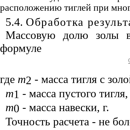
расположению тиглей при мног
5.4.
Обработка результ
Массовую долю золы в
формуле
где
т
- масса тигля с золой
2
m
- масса пустого тигля, 
1
m
- масса навески, г.
0
Точность расчета - не бо