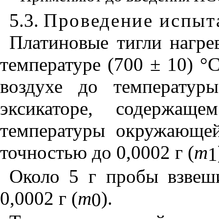
5.3.
Проведение ис
пы
т
Платиновые тигли нагре
температуре (700 ± 10) °
воздухе до температур
эксикаторе, содержащ
температуры окружающей
точностью до 0,0002 г (
m
1
Около 5 г пробы взвеш
0,0002 г (
m
).
0