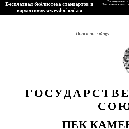
Все документы, ра
Бесплатная библиотека стандартов и
Электронные копии эти
нормативов
www.docload.ru
Поиск по сайту:
ГОСУДАРСТВ
СОЮ
П
ЕК
К
АМЕ