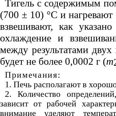
Тигель с содержимым по
(700 ±
10
) °С и нагревают
взвешивают, как указано
охлаждение и взвешиван
между результатами двух
будет не более 0,0002 г
(
m
Примечан
ия
:
1
. Печь располагают в хорош
2. Количество определений
зависит от рабочей характе
внимание уделяют темпер