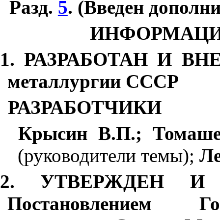
Разд.
5
. (Введен дополни
ИНФОРМАЦИ
1. РАЗРАБОТАН И ВНЕ
металлургии
С
ССР
РАЗРАБОТЧИКИ
Крыси
н
В.
П
.; Томаш
(руководители темы);
Ле
2. УТВЕРЖДЕН И
Постановлением Го