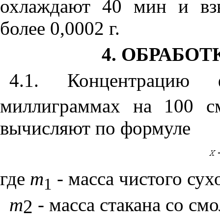
охлаждают 40 мин и вз
более 0,0002 г.
4
. ОБРАБОТ
4.1
. Концентрацию
миллиграммах на 100 с
вычисляют по формуле
где
т
-
масса чистого сухо
1
т
- масса стакана со смо
2