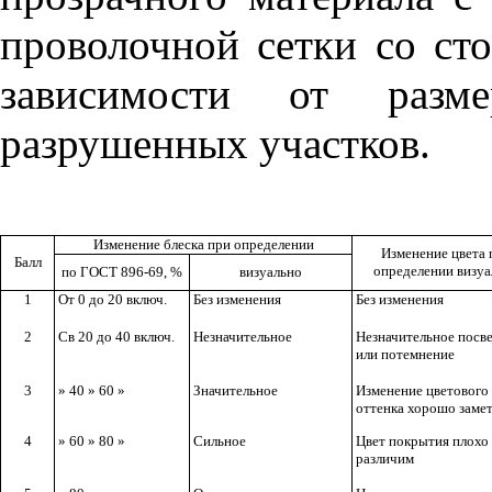
проволочной сетки со ст
зависимости от разм
разрушенных участков.
Изменение блеска при определении
Изменение цвета 
Балл
определении визуа
по
ГОСТ 896-69
,
%
визуально
1
От 0 до
20 включ.
Без изменения
Без изменения
2
Св
20 до 40 включ.
Незначительное
Незначительное посв
или потемнение
3
»
40
»
60 »
Значительное
Изменение цветового
оттенка хорошо заме
4
»
60
»
80 »
Сильное
Цвет покрытия плохо
различим