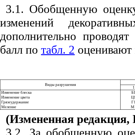
3.1. Обобщенную оценк
изменений декоративн
дополнительно проводят
балл по
табл. 2
оценивают 
Виды разрушения
1
Изменение блеска
Б
Изменение цвета
Ц
Грязеудержание
Г
Меление
М
(Измененная редакция, 
3.2. За обобщенную оц