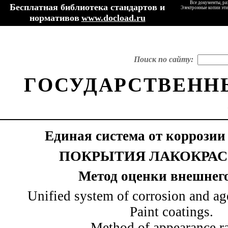
Все документы, ра
Бесплатная библиотека стандартов и
Электронные копии эти
нормативов
www.docload.ru
Поиск по сайту:
ГОСУДАРСТВЕНН
Единая система от коррозии
ПОКРЫТИЯ ЛАКОКРА
Метод оценки внешнег
Unified system of corrosion and ag
Paint coatings.
Method of appearance r