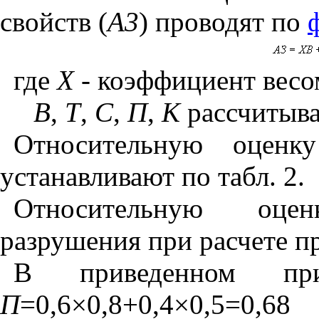
свойств (
A3
) проводят по
где
X
- коэффициент весом
В
,
Т
,
С
,
П
,
К
рассчитыв
Относительную оценк
устанавливают по табл. 2.
Относительную оце
разрушения при расчете п
В приведенном п
П
=0,6
×
0,8+0,4
×
0,5=0,68