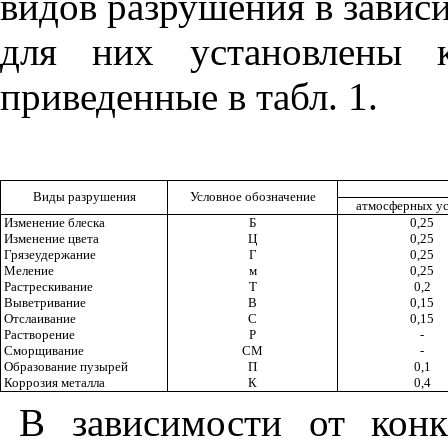
видов разрушения в завис
для них установлены к
приведенные в табл. 1.
Виды разрушения
Условное обозначение
атмосферных у
Изменение блеска
Б
0,25
Изменение цвета
Ц
0,25
Грязеудержание
Г
0,25
Меление
м
0,25
Растрескивание
Т
0,2
Выветривание
В
0,15
Отслаивание
С
0,15
Растворение
Р
-
Сморщивание
СМ
-
Образование пузырей
П
0,1
Коррозия металла
К
0,4
В зависимости от конк