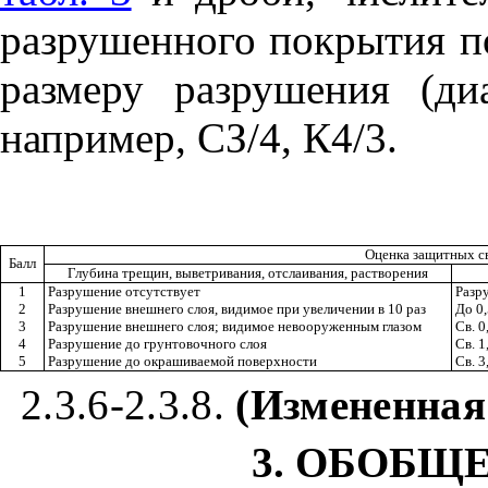
разрушенного покрытия по 
размеру разрушения (ди
например, СЗ/4, К4/3.
Оценка защитных с
Балл
Глубина трещин, выветривания, отслаивания, растворения
1
Разрушение отсутствует
Разр
2
Разрушение внешнего слоя, видимое при увеличении в 10 раз
До 0
3
Разрушение внешнего слоя; видимое невооруженным глазом
Св. 0
4
Разрушение до грунтовочного слоя
Св. 1
5
Разрушение до окрашиваемой поверхности
Св. 
2.3.6-2.3.8.
(Измененная 
3. ОБОБЩ