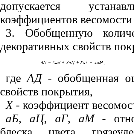
допускается устана
коэффициентов весомости 
3. Обобщенную количе
декоративных свойств по
где
АД
- обобщенная оц
свойств покрытия,
X
- коэффициент весомос
аБ
,
аЦ
,
аГ
,
аМ
- отно
блеска, цвета, грязеу