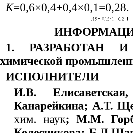
К
=0,6
×
0,4+0,4
×
0,1=0,28.
ИНФОРМАЦИ
1. РАЗРАБОТАН И 
химической промышлен
ИСПОЛНИТЕЛИ
И.В. Елисаветска
Канарейкина; А.Т. Щ
хим.
наук
; М.М. Гор
Колесникова; Б.Л.Шап