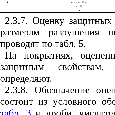
4
» 25 » 50 »
5
» 50
6
-
2.3.7. Оценку защитных
размерам разрушения п
проводят по табл. 5.
На покрытиях, оценен
защитным свойствам, 
определяют.
2.3.8.
Обозначение оцен
состоит из условного об
табл. 3
и дроби, числите