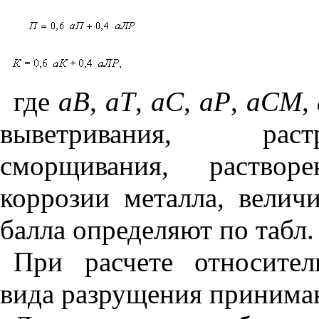
где
аВ
,
аТ
,
аС
,
аР
,
аСМ
,
выветривания, растр
сморщивания, растворе
коррозии металла, велич
балла определяют по табл. 
При расчете относите
вида разрущения принимаю