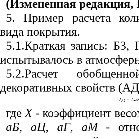
(Измененная редакция, 
5. Пример расчета кол
вида покрытия.
5.1.
Краткая запись: Б3, 
испытывалось в атмосфер
5.2.
Расчет обобщенн
декоративных свойств (АД
где
X
- коэффициент весом
аБ
,
аЦ
,
аГ
,
аМ
- отно