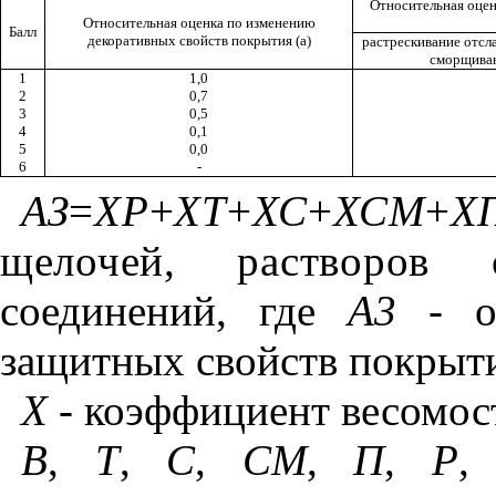
Относительная оцен
Относительная оценка по изменению
Балл
декоративных свойств покрытия (а)
растрескивание отсла
сморщиван
1
1,0
2
0,7
3
0,5
4
0,1
5
0,0
6
-
АЗ
=
ХР
+
ХТ
+
ХС
+
ХСМ
+
Х
щелочей, растворов
соединений, где
A3
- об
защитных свойств покрыт
X
- коэффициент весомос
В
,
Т
,
С
,
СМ
,
П
,
Р