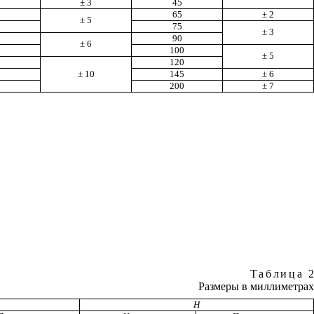
± 3
45
65
± 2
± 5
0
75
± 3
0
90
± 6
5
100
± 5
0
120
5
± 10
145
± 6
0
200
± 7
Таблица
2
Размеры в миллиметрах
Н