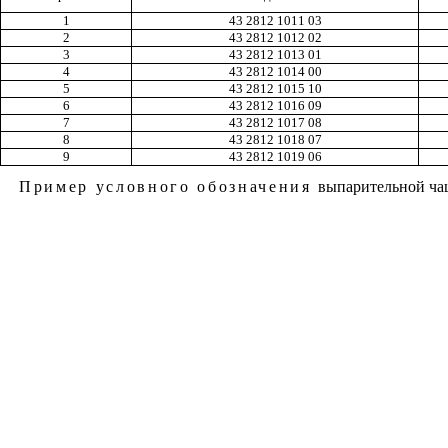
1
43 2812 1011 03
2
43 2812 1012 02
3
43 2812 1013 01
4
43 2812 1014 00
5
43 2812 1015 10
6
43 2812 1016 09
7
43 2812 1017 08
8
43 2812 1018 07
9
43 2812 1019 06
Пример условного обозначения
выпарительной ча