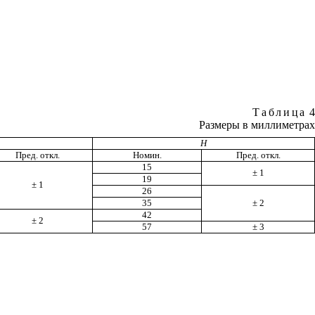
Таблица
4
Размеры в миллиметрах
H
Пред. откл.
Номин.
Пред. откл.
15
± 1
19
± 1
26
35
± 2
42
± 2
57
± 3