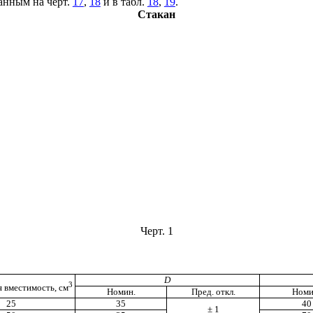
анным на черт.
17
,
18
и в табл.
18
,
19
.
Стакан
Черт. 1
D
3
 вместимость, см
Номин.
Пред. откл.
Номи
25
35
40
± 1