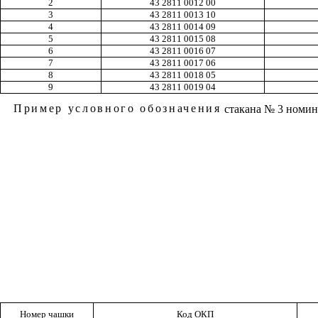
2
43 2811 0012 00
3
43 2811 0013 10
4
43 2811 0014 09
5
43 2811 0015 08
6
43 2811 0016 07
7
43 2811 0017 06
8
43 2811 0018 05
9
43 2811 0019 04
Пример условного обозначения
стакана № 3 номин
Номер чашки
Код ОКП