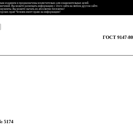
ьным изданием и предназначены исключительно для ознакомительных целей.
аничений. Вы можете размещать информацию с этого сайта на любом другом сайте.
документы. Вы можете скачать их абсолютно бесплатно!
торских прав! Человек имеет право на информацию!
ГОСТ 9147-80
№ 5174