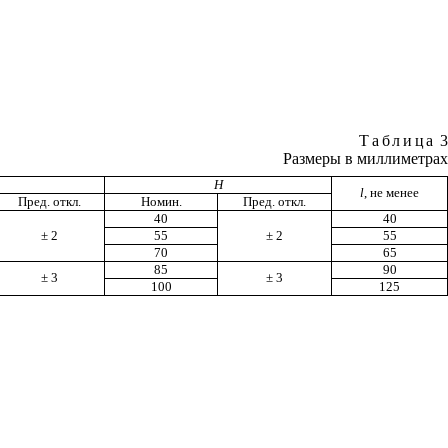
Таблица
3
Размеры в миллиметрах
H
l
, не менее
Пред. откл.
Номин.
Пред. откл.
40
40
± 2
55
± 2
55
70
65
85
90
± 3
± 3
100
125