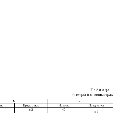
Таблица
1
Размеры в миллиметрах
Н
В
н.
Пред. откл.
Номин.
Пред. откл.
± 2
40
±
1