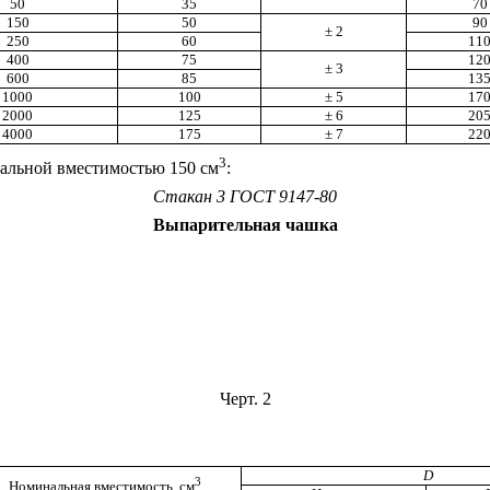
50
35
70
150
50
90
± 2
250
60
11
400
75
12
± 3
600
85
13
1000
100
± 5
17
2000
125
± 6
20
4000
175
± 7
22
3
альной вместимостью 150 см
:
Стакан 3 ГОСТ 9147-80
Выпарительная чашка
Черт. 2
D
3
Номинальная вместимость, см