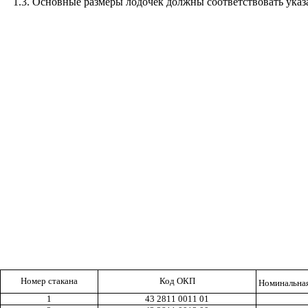
1.3. Основные размеры лодочек должны соответствовать указ
Номер стакана
Код ОКП
Номинальная
1
43 2811 0011 01