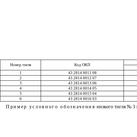
Номер тигля
Код ОКП
1
43 2814 0011 08
2
43 2814 0012 07
3
43 2814 0013 06
4
43 2814 0014 05
5
43 2814 0015 04
6
43 2814 0016 03
Пример условного обозначения
низкого тигля № 3