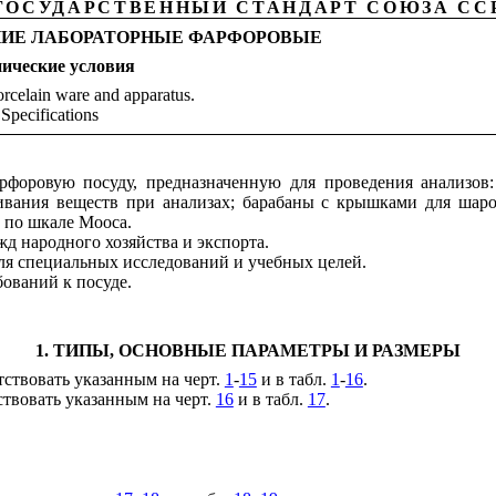
ГОСУДАРСТВЕННЫЙ СТАНДАРТ СОЮЗА СС
НИЕ ЛАБОРАТОРНЫЕ ФАРФОРОВЫЕ
нические
условия
rcelain ware and apparatus.
Specifications
рфоровую посуду, предназначенную для проведения анализов:
ивания веществ при анализах; барабаны с крышками для шаро
 по шкале Мооса.
жд народного хозяйства и экспорта.
для специальных исследований и учебных целей.
бований к посуде.
1. ТИПЫ, ОСНОВНЫЕ ПАРАМЕТРЫ И РАЗМЕРЫ
ствовать указанным на черт.
1
-
15
и в табл.
1
-
16
.
твовать указанным на черт.
16
и в табл.
17
.