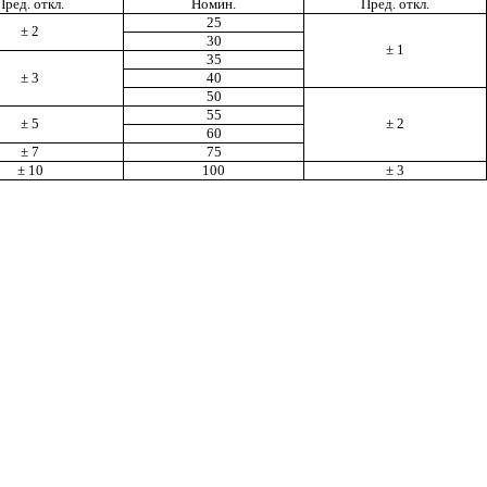
Пред. откл.
Номин.
Пред. откл.
25
± 2
30
± 1
35
± 3
40
50
55
± 5
± 2
60
± 7
75
± 10
100
± 3