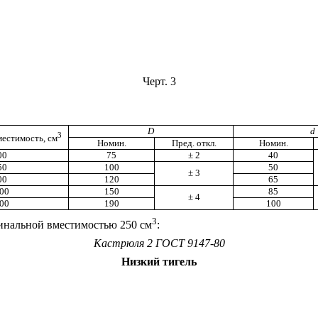
Черт. 3
D
d
3
естимость, см
Номин.
Пред. откл.
Номин.
00
75
± 2
40
50
100
50
± 3
00
120
65
00
150
85
± 4
00
190
100
3
нальной вместимостью 250 см
:
Кастрюля 2 ГОСТ 9147-80
Низкий тигель