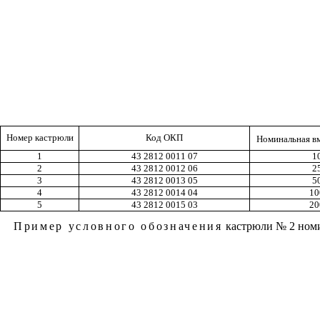
Номер кастрюли
Код ОКП
Номинальная вм
1
43 2812 0011 07
1
2
43 2812 0012 06
2
3
43 2812 0013 05
5
4
43 2812 0014 04
10
5
43 2812 0015 03
20
Пример условного обозначения
кастрюли № 2 номи