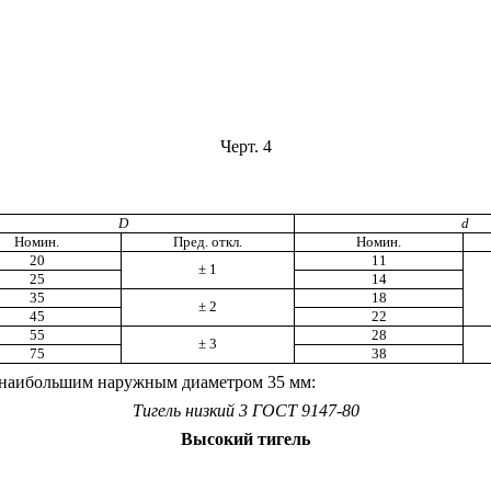
Черт. 4
D
d
Номин.
Пред. откл.
Номин.
20
11
±
1
25
14
35
18
± 2
45
22
55
28
± 3
75
38
 наибольшим наружным диаметром 35 мм:
Тигель низкий 3 ГОСТ 9147-80
Высокий тигель