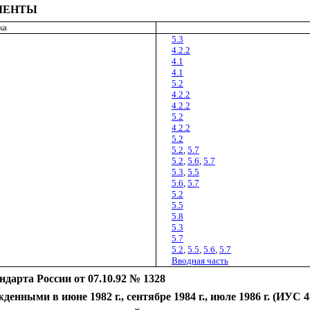
МЕНТЫ
ка
5.3
4.2.2
4.1
4.1
5.2
4.2.2
4.2.2
5.2
4.2.2
5.2
5.2
,
5.7
5.2
,
5.6
,
5.7
5.3
,
5.5
5.6
,
5.7
5.2
5.5
5.8
5.3
5.7
5.2
,
5.5
,
5.6
,
5.7
Вводная часть
дарта России от 07.10.92 № 1328
енными в июне 1982 г., сентябре 1984 г., июле 1986 г. (ИУС 4-8