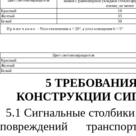
Цвет световозвращателя
знаков с равномерной укладкой стеклосф
пленке, не менее
Красный
10
Желтый
35
Белый
50
Примечание
- Угол отклонения
a
= 20°, а угол освещения
b
= 5°.
Цвет световозвращателя
Красный
Желтый
Белый
5
ТРЕБОВАНИЯ
КОНСТРУКЦИИ СИ
5.1
Сигнальные столбики
повреждений транспо