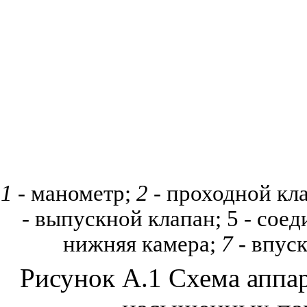
1
- манометр;
2
- проходной кл
-
выпускной клапан; 5 - сое
нижняя камера;
7
- впус
Рисунок А.1 Схема аппар