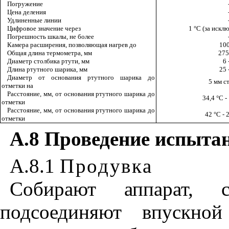
Погружение
Цена деления
Удлиненные линии
Цифровое значение через
1
°
С (за искл
Погрешность шкалы, не более
Камера расширения, позволяющая нагрев до
10
Общая длина термометра,
м
м
275
Диаметр столбика ртути,
м
м
6 
Длина ртутного шарика,
м
м
25 
Диаметр от основания ртутного шарика до
5 мм с
отметки на
Расстояние, мм, от основания ртутного шарика до
34,4
°
С -
отметки
Расстояние, мм, от основания ртутного шарика до
42
°
С - 
отметки
А.8 Проведение испыта
А.8.
1
Продувка
Собирают аппарат, 
подсоединяют впускно