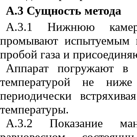
А
.
3 Сущность метода
А.
3
.1 Нижнюю камеру
промывают испытуемым г
пробой газа и присоединяю
Аппарат погружают в 
температурой не ни
периодически встряхива
температуры.
А.
3
.2 Показание ман
равновесном состояни