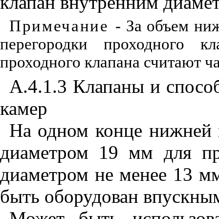
клапан внутренним диаме
Примечание
-
З
а объем ни
перегородки проходного к
проходного клапана считают ч
А.4.
1
.3 Клапаны и спосо
камер
На одном конце нижней 
диаметром 19 мм для пр
диаметром не менее 13 м
быть оборудован впускны
Может быть использов