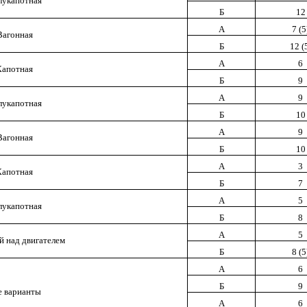
лукапотная
Б
12
А
7 (5
Вагонная
Б
12 (
А
6
Капотная
Б
9
А
9
лукапотная
Б
10
А
9
Вагонная
Б
10
А
3
Капотная
Б
7
А
5
лукапотная
Б
8
А
5
й над двигателем
Б
8 (5
А
6
Б
9
е варианты
А
6