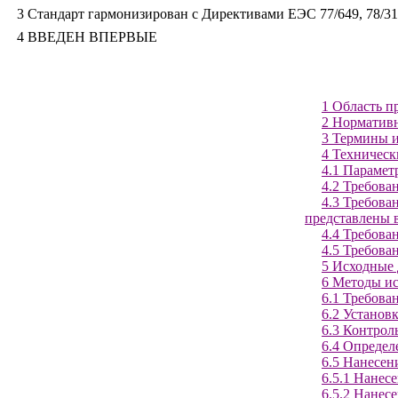
3 Стандарт гармонизирован с Директивами ЕЭС 77/649, 78/31
4 ВВЕДЕН ВПЕРВЫЕ
1 Область п
2 Норматив
3 Термины и
4 Техническ
4.1 Параме
4.2 Требова
4.3 Требова
представлены в
4.4 Требова
4.5 Требова
5 Исходные 
6 Методы и
6.1 Требова
6.2 Установ
6.3 Контрол
6.4 Определ
6.5 Нанесен
6.5.1 Нанес
6.5.2 Нанес