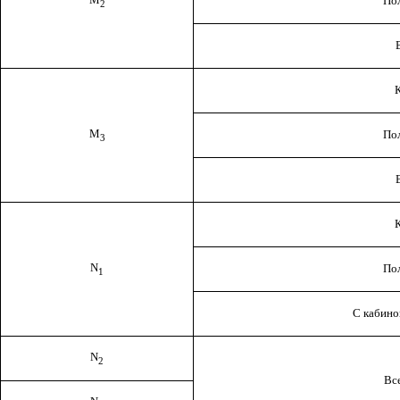
По
2
М
По
3
N
По
1
С кабино
N
2
Вс