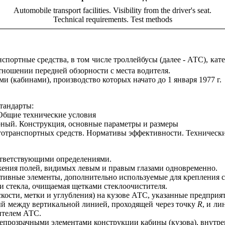
Automobile transport facilities. Visibility from the driver's seat.
Technical requirements. Test methods
спортные средства, в том числе троллейбусы (далее - АТС), кат
тношении передней обзорности с места водителя.
и (кабинами), производство которых начато до 1 января 1977 г.
тандарты:
 Общие технические условия
ный. Конструкция, основные параметры и размеры
тотранспортных средств. Нормативы эффективности. Технически
ответствующими определениями.
ожения полей, видимых левым и правым глазами одновременно.
тивные элементы, дополнительно используемые для крепления ст
и стекла, очищаемая щетками стеклоочистителя.
оскости, метки и углубления) на кузове АТС, указанные предприя
ый между вертикальной линией, проходящей через точку
R
, и л
ителем АТС.
епрозрачными элементами конструкции кабины (кузова), внутре