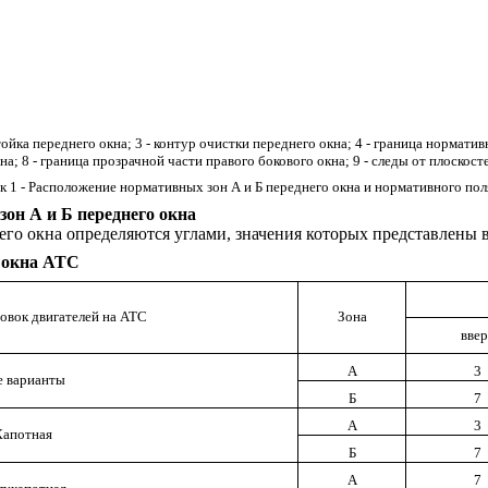
стойка переднего окна; 3 - контур очистки переднего окна; 4 - граница нормати
кна; 8 - граница прозрачной части правого бокового окна; 9 - следы от плоск
к 1 - Расположение нормативных зон А и Б переднего окна и нормативного пол
он А и Б переднего окна
го окна определяются углами, значения которых представлены в
о окна АТС
овок двигателей на АТС
Зона
вве
А
3
е варианты
Б
7
А
3
Капотная
Б
7
А
7