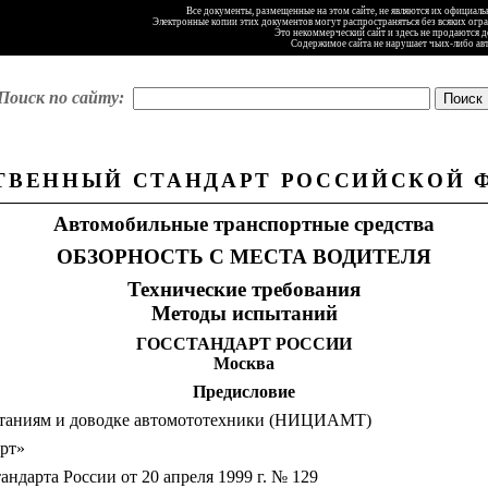
Все документы, размещенные на этом сайте, не являются их официал
Электронные копии этих документов могут распространяться без всяких огр
Это некоммерческий сайт и здесь не продаются 
Содержимое сайта не нарушает чьих-либо ав
Поиск по сайту:
ТВЕННЫЙ СТАНДАРТ РОССИЙСКОЙ 
Автомобильные транспортные средства
ОБЗОРНОСТЬ С МЕСТА ВОДИТЕЛЯ
Технические требования
Методы испытаний
ГОССТАНДАРТ РОССИИ
Москва
Предисловие
ытаниям и доводке автомототехники (НИЦИАМТ)
рт»
рта России от 20 апреля 1999 г. № 129