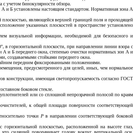
 с учетом бинокулярности обзора.
 А и Б установлены настоящим стандартом. Нормативная зона 
й плоскостью, являющейся верхней границей поля и проходяще
сположение указанных плоскостей в пространстве установлено
лем визуальной информации, необходимой для безопасного 
°, в горизонтальной плоскости, при направлении линии взора 
 А и Б переднего окна, степенью очистки нормативных зон А и
ми, создаваемыми стойками переднего окна.
крайним передним фиксированными положениями.
ремещения, предусмотренного для целей, иных, чем нормально
нтов конструкции, имеющая светопропускаемость согласно
ГОС
оставном боковом стекле.
плотнителей или со сплошной непрозрачной полосой по края
очистителей, к общей площади поверхности соответствующе
относительно точки
Р
в направлении соответствующей боково
 горизонтальной плоскостью, расположенной на высоте глаз
 что сидящий поворачивает голову вокруг вертикальной оси.