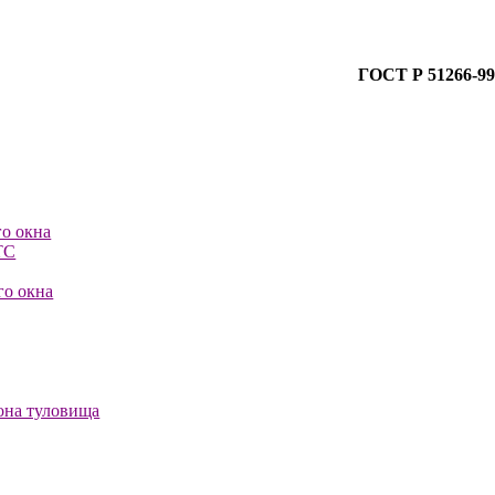
ГОСТ Р 51266-99
го окна
ТС
го окна
она туловища