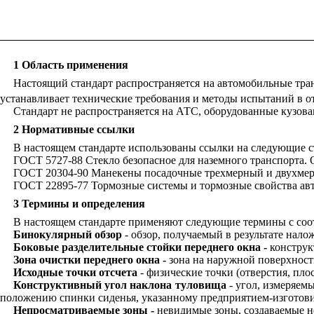
1 Область применения
Настоящий стандарт распространяется на автомобильные тран
устанавливает технические требования и методы испытаний в о
Стандарт не распространяется на АТС, оборудованные кузовам
2 Нормативные ссылки
В настоящем стандарте использованы ссылки на следующие с
ГОСТ 5727-88 Стекло безопасное для наземного транспорта.
ГОСТ 20304-90 Манекены посадочные трехмерный и двухмер
ГОСТ 22895-77 Тормозные системы и тормозные свойства ав
3 Термины и определения
В настоящем стандарте применяют следующие термины с со
Бинокулярный обзор
-
обзор, получаемый в результате нал
Боковые разделительные стойки переднего окна -
конструк
Зона очистки переднего окна -
зона на наружной поверхност
Исходные точки отсчета
- физические точки (отверстия, пл
Конструктивный угол наклона туловища
- угол, измеряем
положению спинки сиденья, указанному предприятием-изготов
Непросматриваемые зоны -
невидимые зоны, создаваемые н