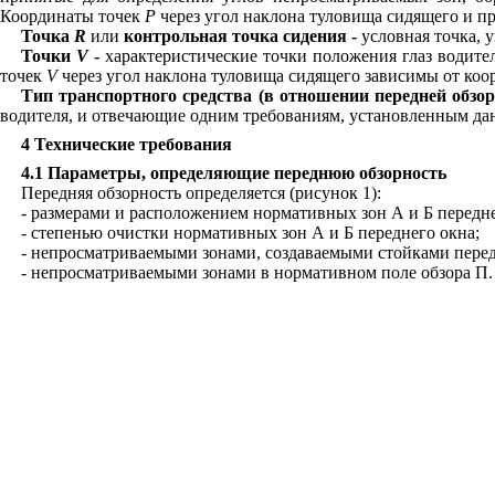
Координаты точек
Р
через угол наклона туловища сидящего и п
Точка
R
или
контрольная точка сидения -
условная точка, 
Точки
V
-
характеристические точки положения глаз водите
точек
V
через угол наклона туловища сидящего зависимы от коо
Тип транспортного средства (в отношении передней обзор
водителя, и отвечающие одним требованиям, установленным да
4 Технические требования
4.1 Параметры, определяющие переднюю обзорность
Передняя обзорность определяется (рисунок 1):
- размерами и расположением нормативных зон А и Б передне
- степенью очистки нормативных зон А и Б переднего окна;
- непросматриваемыми зонами, создаваемыми стойками перед
- непросматриваемыми зонами в нормативном поле обзора П.