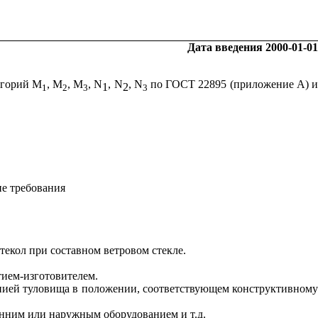
Дата введения 2000-01-01
егорий М
, М
, М
,
N
,
N
, N
по ГОСТ 22895 (приложение А) 
1
2
1
2
3
3
е требования
екол при составном ветровом стекле.
тием-изготовителем.
инией туловища в положении, соответствующем конструктивном
нним или наружным оборудованием и т.д.