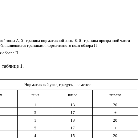
вной зоны А; 5 - граница нормативной зоны Б; 6 - граница прозрачной части
остей, являющихся границами нормативного поля обзора П
я обзора П
 таблице 1.
Нормативный угол, градусы, не менее
рх
вниз
влево
вправо
1
13
20
5
17
+
1
13
20
5
17
+
4
15
20