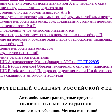
ение степени очистки нормативных зон А и Б переднего окна
ение контура очистки переднего окна
т степени очистки нормативных зон А и Б
ение углов непросматриваемых зон, образуемых стойками перед
ложение непросматриваемых зон, создаваемых стойками переднег
оложение точек Р и Е
 определения углов непросматриваемых зон
ение непросматриваемых зон в нормативном поле обзора П
ение на переднее и боковые окна следов от плоскостей, являющи
поля обзора П
еление непросматриваемых зон
результатов испытаний
ение результатов испытаний
Е А (справочное)
Классификация АТС по
ГОСТ 22895
 Б (обязательное)
Образец технического описания транспорт
Е В (обязательное)
Порядок определения точки Н и фактическ
ища сидящего в автомобиле водителя
РСТВЕННЫЙ СТАНДАРТ РОССИЙСКОЙ ФЕ
Автомобильные транспортные средства
ОБЗОРНОСТЬ С МЕСТА ВОДИТЕЛЯ
Технические требования. Методы испытаний