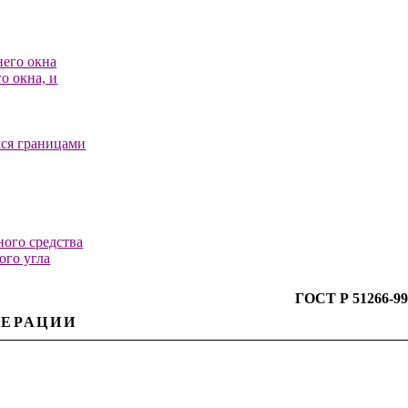
него окна
о окна, и
хся границами
ного средства
ого угла
ГОСТ Р 51266-99
ДЕРАЦИИ