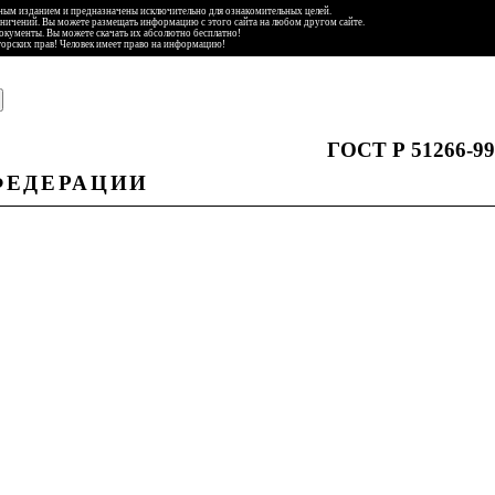
ьным изданием и предназначены исключительно для ознакомительных целей.
аничений. Вы можете размещать информацию с этого сайта на любом другом сайте.
документы. Вы можете скачать их абсолютно бесплатно!
торских прав! Человек имеет право на информацию!
ГОСТ Р 51266-99
ФЕДЕРАЦИИ