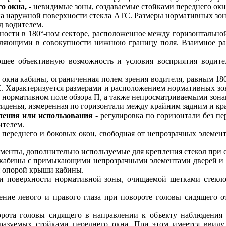
 окна, -
невидимые зоны, создаваемые стойками переднего окна
а наружной поверхности стекла АТС. Размеры нормативных зон
д водителем.
ности в 180°-ном секторе, расположенное между горизонтально
тавляющими в совокупности нижнюю границу поля. Взаимное ра
щее объективную возможность и условия восприятия водите
 окна кабины, ограниченная полем зрения водителя, равным 180
. Характеризуется размерами и расположением нормативных зон
 нормативном поле обзора П, а также непросматриваемыми зона
иденья, измеренная по горизонтали между крайним задним и 
ения или использования -
регулировка по горизонтали без пе
ителем.
а переднего и боковых окон, свободная от непрозрачных элеме
менты, дополнительно используемые для крепления стекол при с
кабины с примыкающими непрозрачными элементами дверей и у
ся опорой крыши кабины.
 поверхности нормативной зоны, очищаемой щетками стекло
ние левого и правого глаза при повороте головы сидящего 
рота головы сидящего в направлении к объекту наблюдения с
разуемых стойками переднего окна. При этом имеется ввиду,