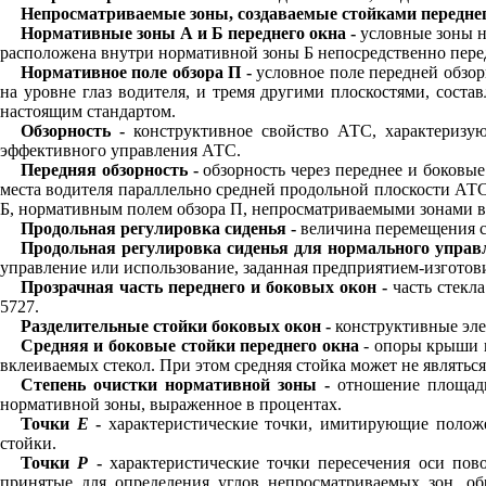
Непросматриваемые зоны, создаваемые стойками переднего
Нормативные зоны А и Б переднего окна -
условные зоны н
расположена внутри нормативной зоны Б непосредственно пере
Нормативное поле обзора П -
условное поле передней обзор
на уровне глаз водителя, и тремя другими плоскостями, сос
настоящим стандартом.
Обзорность -
конструктивное свойство АТС, характеризую
эффективного управления АТС.
Передняя обзорность -
обзорность через переднее и боковые
места водителя параллельно средней продольной плоскости АТС
Б, нормативным полем обзора П, непросматриваемыми зонами в
Продольная регулировка сиденья -
величина перемещения с
Продольная регулировка сиденья для нормального управл
управление или использование, заданная предприятием-изготов
Прозрачная часть переднего и боковых окон -
часть стекл
5727
.
Разделительные стойки боковых окон -
конструктивные эле
Средняя и боковые стойки переднего окна
- опоры крыши 
вклеиваемых стекол. При этом средняя стойка может не являть
Степень очистки нормативной зоны -
отношение площади
нормативной зоны, выраженное в процентах.
Точки
Е
-
характеристические точки, имитирующие положе
стойки.
Точки
Р
-
характеристические точки пересечения оси пово
принятые для определения углов непросматриваемых зон, об