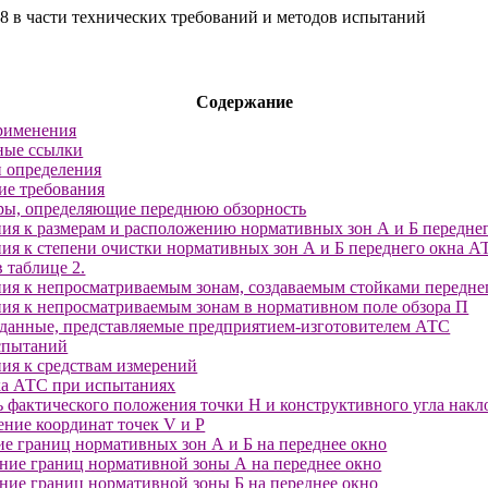
8 в части технических требований и методов испытаний
Содержание
рименения
ные ссылки
 определения
ие требования
тры, определяющие переднюю обзорность
ния к размерам и расположению нормативных зон А и Б передне
ния к степени очистки нормативных зон А и Б переднего окна А
 таблице 2.
ния к непросматриваемым зонам, создаваемым стойками передне
ния к непросматриваемым зонам в нормативном поле обзора П
данные, представляемые предприятием-изготовителем АТС
спытаний
ния к средствам измерений
ка АТС при испытаниях
ь фактического положения точки Н и конструктивного угла накл
ение координат точек V и P
ие границ нормативных зон А и Б на переднее окно
ение границ нормативной зоны А на переднее окно
ение границ нормативной зоны Б на переднее окно