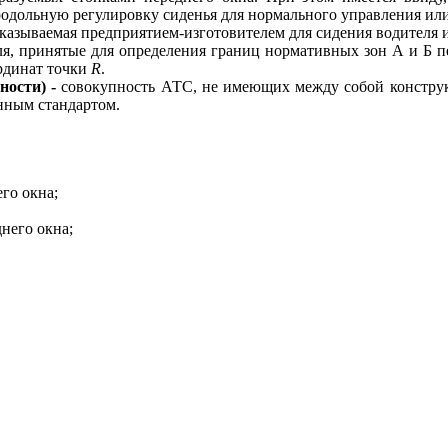
родольную регулировку сиденья для нормального управления ил
указываемая предприятием-изготовителем для сидения водителя 
ля, принятые для определения границ нормативных зон А и Б 
рдинат точки
R
.
ности) -
совокупность АТС, не имеющих между собой конструк
нным стандартом.
го окна;
него окна;