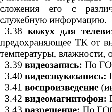
сложения его с разли
служебную информацию.
3.38
кожух для телев
предохраняющее ТК от вн
температуры, влажности, о
3.39
видеозапись:
По ГО
3.40
видеозвукозапись:
3.41
воспроизведение
(и
3.42
видеомагнитофон:
3.43
разрешение:
По ГОС