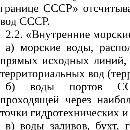
границе СССР» отсчитыв
вод СССР.
2.2. «В
н
утренние морски
а) морские воды
,
распо
прямых исходн
ы
х линий,
территориаль
н
ых вод (тер
б)
в
оды портов ССС
проходящей чере
з
наибо
точки гидротех
н
ических и
в) воды заливов, бухт, 