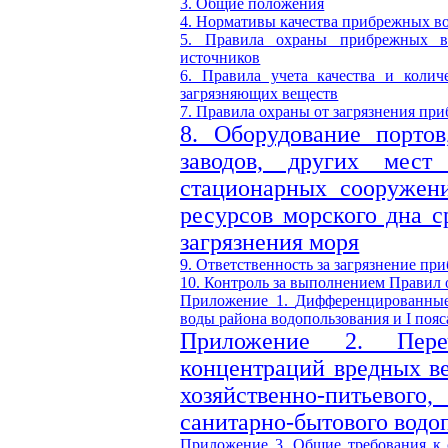
3. Общие положения
4. Нормативы качества прибрежных в
5. Правила охраны прибрежных в
источников
6. Правила учета качества и коли
загрязняющих веществ
7. Правила охраны от загрязнения пр
8. Оборудование портов
заводов, других мест
стационарных сооружени
ресурсов морского дна 
загрязнения моря
9. Ответственность за загрязнение п
10. Контроль за выполнением Правил 
Приложение 1.
Дифференцированные 
воды района водопользования и
I
пояс
Приложение 2.
Пер
концентраций вредных ве
хозяйственно-питьев
санитарно-бытового водо
Приложение 3.
Общие требования к 