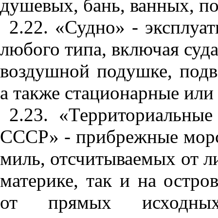
душ
евых, бань,
в
а
н
ных
, п
2.22. «Судно» - эксплуа
любого типа, в
к
лючая суд
воздушной подушке, подв
а та
к
же стацио
н
ар
ны
е или
2.23. «Территориальные
СССР» - прибрежные мор
миль, отсч
и
т
ы
ваемых от л
материке, так и на остров
от прям
ы
х исходны