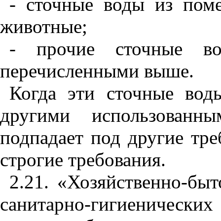
- сточные воды и
з
поме
животн
ы
е;
- проч
и
е сточные в
перечисленными выше.
Когда эти сточные во
другими ис
пол
ьз
ова
нны
подпадает под други
е
тре
строги
е
требов
а
ния.
2
.21.
«Хозяйс
т
венно-быт
са
ни
тар
н
о-ги
гиениче
ск