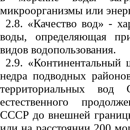
микроорга
н
измы или эн
е
р
2.8. «Каче
с
тво вод» - ха
воды, определяющая при
видов водопользования.
2.9. «Континенталь
ны
й 
н
едра подводных районо
территориал
ьн
ых вод С
естественного продолж
СССР до внеш
н
ей границ
ил
и
на расстоянии 200 мо