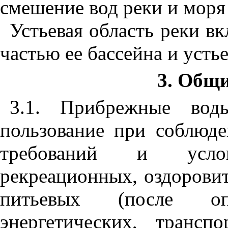
смешение вод реки и мор
Устьевая область реки вк
частью ее бассейна и усть
3. Общ
3.
1
. Прибрежн
ы
е вод
пользование пр
и
соблюде
требований и усло
рекреационн
ы
х, оздоров
и
питьевых (после оп
энергетических, трансп