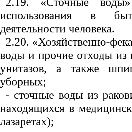
2
.19
. «Сточные воды»
исполь
з
ован
и
я в бы
деятельности человека.
2.20. «Хо
з
я
й
ственно
-
фека
воды и прочие отходы из 
унитазов, а та
кже
шпига
уборных;
- сточные воды из раков
находящихся в медицинс
лазаретах);