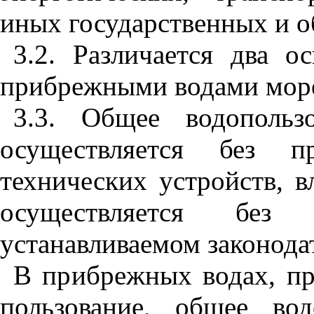
иных государст
в
е
н
ных и 
3
.2. Различается дв
а
ос
прибрежными водами море
3.3. Общ
е
е
в
одопол
ь
з
осу
щ
ествляется без п
тех
н
ичес
к
их устройст
в
, в
осуществля
е
тс
я
без 
устанавливаемом законода
В
пр
и
бр
е
жных водах, пр
пользо
в
а
н
ие, общее вод