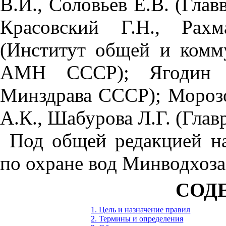
В
.И.,
Соловьев Е
.В
. (
Г
лав
Кр
асовск
ий
Г
.Н.,
Рах
м
(Институт общей и комм
А
МН СССР
);
Ягодин
Мин
з
драва СС
С
Р
); М
ороз
А
.К.,
Ш
аб
у
ров
а Л.Г
. (Гла
П
од общей редакци
е
й
н
по охран
е
вод
Мин
водх
оз
СОД
1. Цель и назначение правил
2. Термины и определения