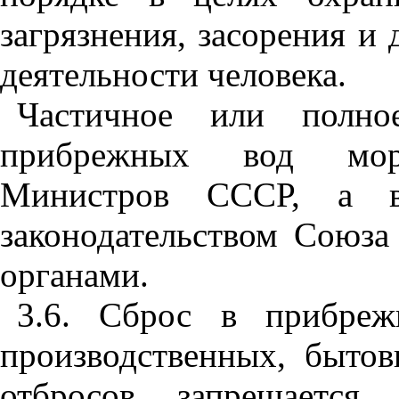
загр
я
зне
н
ия, засорения и 
деятельности человека.
Частичное или полно
прибрежных вод мор
Министров СССР,
а
в 
законодательством Со
ю
за
орг
ан
ам
и.
3.6. Сброс в пр
и
бреж
производственных, быто
в
отбросов запре
щ
аетс
я,