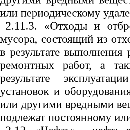
или периодическому удал
е
2.
11.
3. «Отходы и отбр
мусор
а,
состоящий из отхо
в результате в
ы
полнен
и
я 
ремонтных рабо
т,
а так
резул
ь
тате эксплуатац
установок и оборудовани
или дру
г
ими вред
ны
ми ве
подлежат постоянному ил