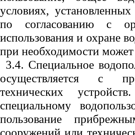
условиях
,
установле
н
ных
по согл
а
сов
а
нию с ор
ис
п
оль
з
ования и охране во
при
н
е
о
бходи
м
ости мож
е
т
3.4. Специал
ь
ное водопо
осу
щ
ествляется с п
т
ехнических устройс
специальному водополь
пользование прибрежн
сооружений или техничес