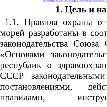
1. Цель и н
1
.
1
. Прави
л
а охран
ы
о
м
ор
ей
ра
з
работан
ы
в соот
законодател
ь
ства Союза
«Основами законодател
республи
к
о здравоохра
СССР законодател
ь
ными
постановлени
я
ми, дейс
правилами, инстру