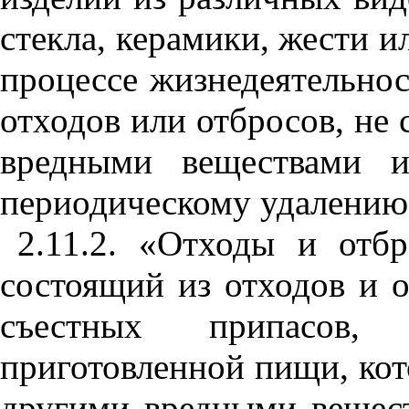
стекла, керамики, жести и
процессе жизнедеятель
н
о
отходов или отбросов, не
вредными веществами и
периодическому у
да
лению
2.
11
.2. «Отходы и отб
состоящий
и
з отходов и 
съестных припасов, 
приготовленной пищи
,
кот
другими вредными ве
щ
ес