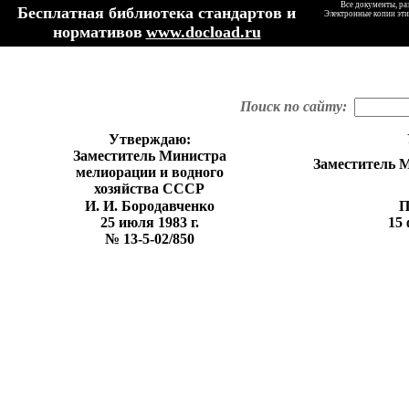
Все документы, ра
Бесплатная библиотека стандартов и
Электронные копии эти
нормативов
www.docload.ru
Поиск по сайту:
Утвержда
ю:
Заме
с
ти
т
ел
ь
Министра
Заме
с
тител
ь
М
мелиорации и водного
хозяйства СССР
И. И. Бо
р
о
давче
нк
о
25 июля
1
983
г
.
1
5
№
1
3-5
-02
/85
0