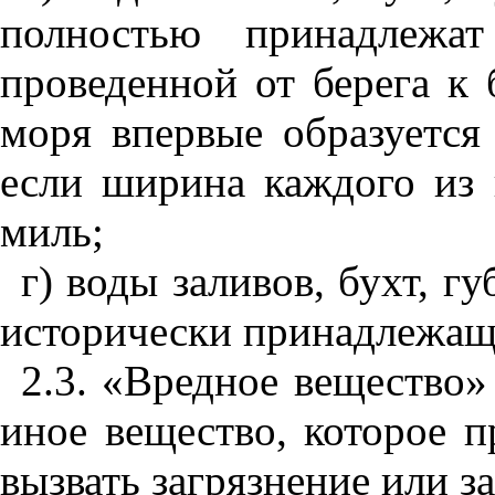
пол
н
остью принадлежа
проведе
н
но
й
от берега к 
моря впервые образуется
если ширина каждого из
мил
ь
;
г) воды заливов, бух
т,
губ
исторически принадлежащ
2.3. «Вр
е
д
н
ое вещество»
и
н
ое вещество, которое 
вызвать загрязне
ни
е или з