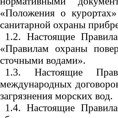
нормативными докуме
«Положения о курортах
санитарно
й
охраны приб
1
.2.
Н
астоящие Прав
и
л
«Прав
ил
ам охр
а
ны пове
сточ
н
ыми водами».
1
.3. На
с
тоящие Прав
международн
ы
х дого
в
оро
з
агрязнения морских вод.
1
.4. Настоящие
П
равил