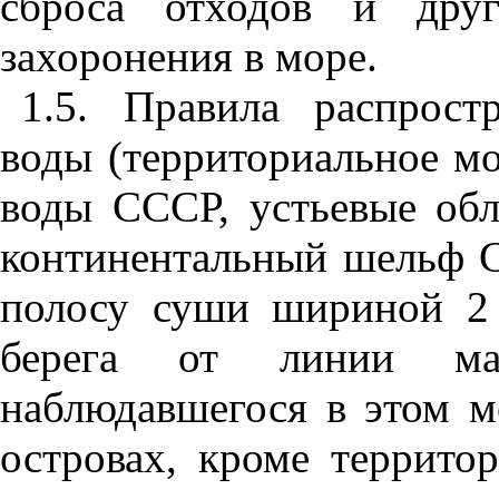
сброса отходов и дру
захороне
ния
в море.
1
.5. Правила распрост
воды (территориальное м
воды СССР, устье
в
ые об
ко
нт
инент
а
льный шельф С
полосу су
ш
и шириной 2 
берега от линии мак
н
а
блюдавшегося в этом ме
острова
х,
к
роме территор