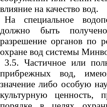
влияние на качество вод.
На специальное водоп
должно быть получе
н
разрешение органов по р
охра
н
е вод системы
Мин
в
3.5. Частичное
и
л
и
полн
при
бреж
ны
х вод, имею
значение либо особую
н
а
культурную ценность, п
порядке в целях охр