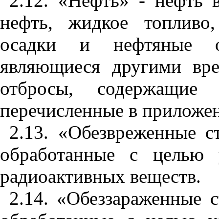
2.
1
2. «Не
ф
ть» - неф
т
ь 
нефть, жи
д
кое топл
и
в
о,
осадки и нефтяные ос
являющиеся другими вр
отбросы,
с
одержащие 
перечисленные в пр
и
ложе
2
.1
3. «Обезвре
ж
енные с
обработанные с цел
ь
ю 
радиоактивных веще
с
тв.
2.
1
4. «Обеззараженные 