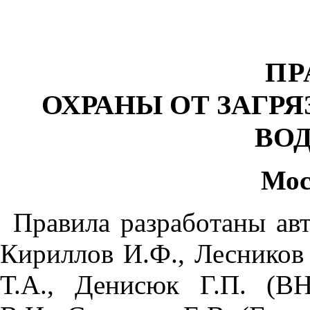
ПР
ОХРАНЫ ОТ
З
АГРЯ
ВО
Мо
П
равила разрабо
т
аны ав
Кириллов
И.Ф.,
Лес
н
ико
Т
.А., Дени
сю
к
Г
.П
. (
В