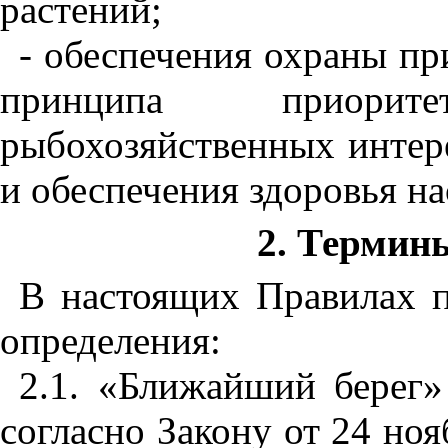
растений;
- обес
п
ечения о
х
раны пр
при
н
ципа приорит
е
рыбох
о
зя
й
с
т
ве
нн
ых интер
и обеспе
ч
ения здоровья на
2. Термин
В
настоящих Правилах 
определения:
2
.1
. «Ближайший берег»
согласно Закону от 24 но