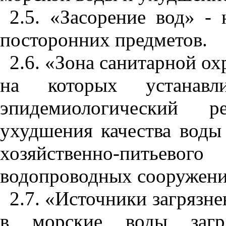
2.5. «Засоре
н
ие вод» - 
посторонни
х
предметов.
2.6. «Зона са
н
итарной охр
на котор
ы
х уст
ан
авл
э
п
идем
и
оло
ги
чес
ки
й р
ухудш
ен
ия кач
е
ства воды
хозяйств
е
нно-пить
е
вого
водопро
в
одных сооружени
2.7. «Источники загрязне
в морские воды за
г