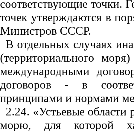
соответствую
щ
ие точки. 
точ
е
к ут
в
ерждаются
в
поря
Мини
стров СССР.
В
отдель
ны
х случаях ин
(территориального моря
международн
ы
ми догово
договоров - в соотв
принципами и нормами ме
2.24. «Устьевые области р
мо
р
ю, для которой ха