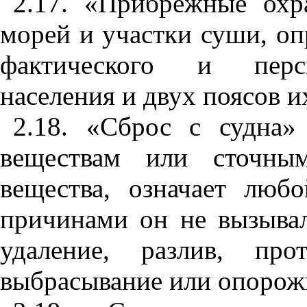
2.
1
7.
«
Прибреж
ны
е охр
морей и участки су
ш
и, о
п
фактического и перс
н
а
селения и двух поясов 
2
.1
8. «Сброс с судна
веществам или сточны
в
е
щества, означает л
ю
бо
причинами он не вызыв
а
удаление
,
разлив, проте
выбрасы
в
ание или опорож