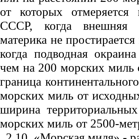
от которых отм
е
ря
е
тся 
СССР,
к
огда внешняя 
материка не
п
ростирается 
к
огда подводная окраина
чем на 20
0
морских миль 
граница континентального
морских миль от исходн
ы
шири
н
а территориал
ьны
х
морских миль от 2500
-
мет
2.
1
0. «Морская миля» - р