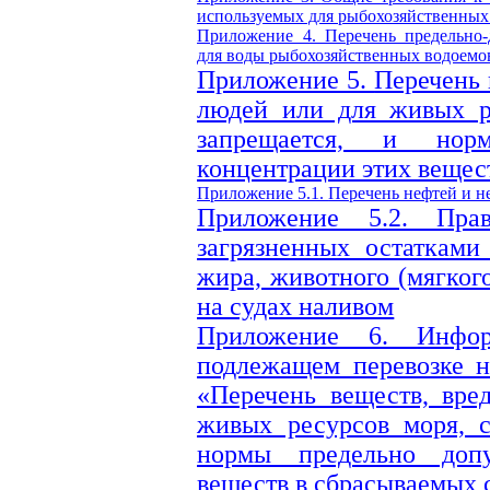
используемых для рыбохозяйственных
Приложение 4.
Перечень предельно
для воды рыбохозяйственных водоемо
Приложение 5.
Перечень 
людей или для живых р
запрещается, и нор
концентрации этих вещес
Приложение 5.1.
Перечень нефтей и н
Приложение 5.2.
Пра
загрязненных остатками
жира, животного (мягког
на судах наливом
Приложение 6.
Инфо
подлежащем перевозке н
«Перечень веществ, вре
живых ресурсов моря, с
нормы предельно доп
веществ в сбрасываемых 