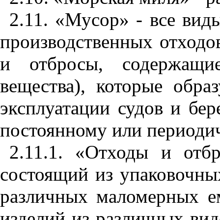
2.
11
. «Мусор» - все ви
пр
о
из
в
одственных отходо
и отбросы, содержащ
вещества
),
которые образ
эксплуата
ц
ии судов и бер
постоян
ному
или периоди
2.
11
.
1
. «Отходы и отбр
состоящий
и
з упаковоч
н
ы
различных м
ал
омерных е
издел
и
й из различн
ы
х ви
д