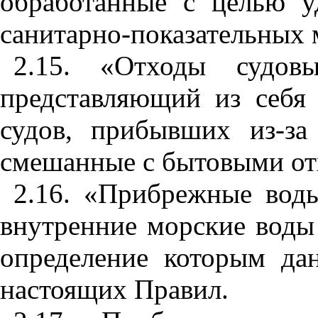
обработ
а
н
ны
е с цель
ю
у
са
ни
тарно-показатель
ны
х 
2.
1
5. «Отходы судов
представляющий из себя
судов, прибыв
ш
их из
-з
а
смешанные с бытовыми от
2.
1
6. «Прибрежные воды
внутренние морские воды
определение которым д
настоящих Правил.