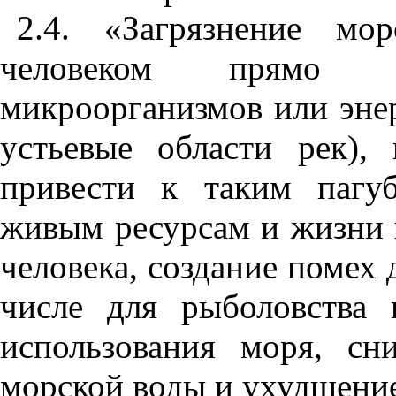
2.4. «
З
агрязнение мо
человеком прям
микроорганизмов или эне
устьевые области рек),
п
ри
вести к таким пагу
жи
в
ым ресурсам и
жи
з
н
и 
ч
еловека, соз
да
ние помех 
числе для рыболовства 
использования моря, сн
морской воды и ухудшени