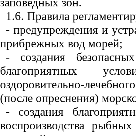
заповедных зон.
1
.6. Правила регламе
н
тир
- предупреждения и устр
пр
и
брежных вод морей;
- создания безопасны
благоприятных усло
оздоровительно-лечебн
о
г
(после опрес
н
ения) морск
- создания благоприят
воспроизводства рыбных