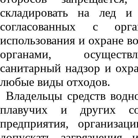
складировать на лед 
согласованн
ы
х с орга
использования и охране во
органами, осу
щ
ест
са
н
ит
а
рный надзор и охр
л
ю
бые ви
ды
отходов.
Владельцы
средств водн
плавучих
и
других со
пр
е
дприятия, орга
н
изаци
допускать загряз
н
е
н
ия и