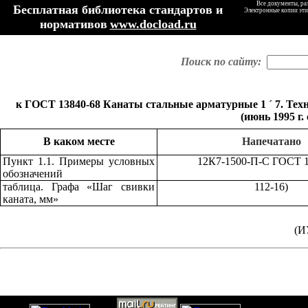
Все документы, ра
Бесплатная библиотека стандартов и
Электронные копии эти
нормативов
www.docload.ru
Поиск по сайту:
к ГОСТ 13840-68 Канаты стальные арматурные 1
´
7. Тех
(июнь 1995 г.
В каком месте
Напечатано
Пункт 1.1. Примеры условных
12К7-1500-П-С ГОСТ 1
обозначений
таблица. Графа «Шаг свивки
112-16)
каната, мм»
(И