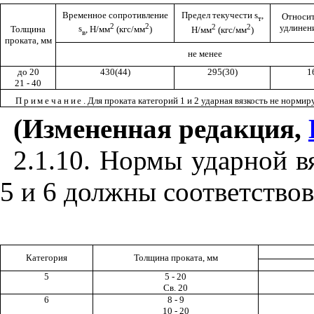
Временное сопротивление
Предел текучести
s
,
Относи
т
2
2
2
2
удлинен
s
, Н/мм
(кгс/мм
)
Толщина
Н/мм
(кгс/мм
)
в
проката, мм
не менее
до 20
430(44)
295(30)
1
21 - 40
Примечание
. Для проката категорий 1 и 2 ударная вязкость не нормир
(Измененная редакция,
2.1.10. Нормы ударной в
5 и 6 должны соответство
Категория
Толщина проката, мм
5
5 - 20
Св. 20
6
8 - 9
10 - 20