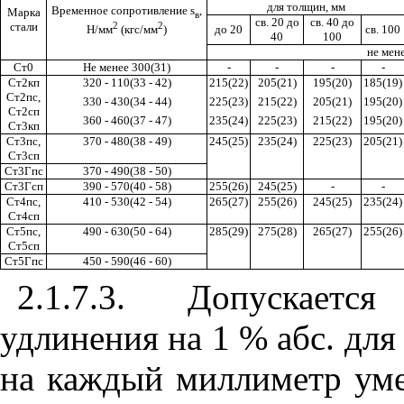
для толщин, мм
Временное сопротивление
s
,
Марка
в
св. 20
до
св. 40 до
2
2
стали
до 20
св. 100
Н/мм
(кгс/мм
)
40
100
не мен
Ст0
Не менее 300(31)
-
-
-
-
Ст2кп
320 - 110(33 - 42)
215(22)
205(21)
195(20)
185(19)
Ст2пс,
330 - 430(34 - 44)
225(23)
215(22)
205(21)
195(20)
Ст2сп
360 - 460(37 - 47)
235(24)
225(23)
215(22)
195(20)
Ст3кп
Ст
3
пс
,
370 - 480(38 - 49)
245(25)
235(24)
225(23)
205(21)
Ст3сп
Ст3Гпс
370 - 490(38 - 50)
Ст3Гсп
390 - 570(40 - 58)
255(26)
245(25)
-
-
Ст4пс,
410 - 530(42 - 54)
265(27)
255(26)
245(25)
235(24)
Ст4сп
Ст
5
пс
,
490 - 630(50 - 64)
285(29)
275(28)
265(27)
255(26)
Ст
5
сп
Ст
5
Гпс
450 - 590(46 - 60)
2.1.7.3. Допускаетс
удлинения на 1 % абс. для
на каждый миллиметр ум