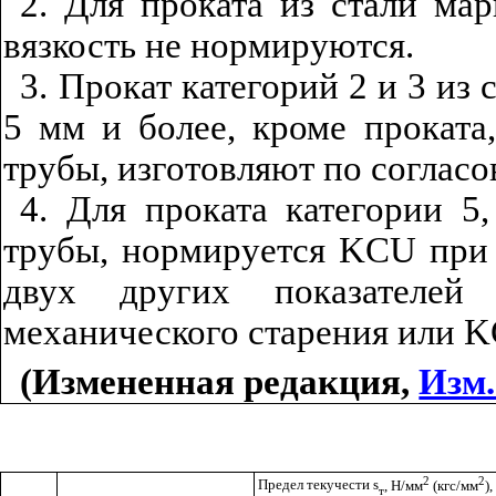
2. Для проката из стали ма
вязкость не нормируются.
3. Прокат категорий 2 и 3 из
5 мм и более, кроме проката
трубы, изготовляют по согласо
4. Для проката категории 5
трубы, нормируется
KCU
при 
двух других показателей
механического старения или
K
(Измененная редакция,
Изм.
2
2
Предел текучести
s
, Н/мм
(кгс/мм
),
т