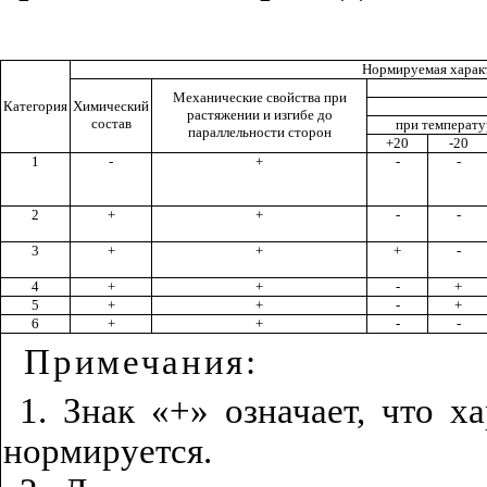
Нормируемая харак
Механические свойства при
Категория
Химический
растяжении и изгибе до
состав
при температу
параллельности сторон
+20
-20
1
-
+
-
-
2
+
+
-
-
3
+
+
+
-
4
+
+
-
+
5
+
+
-
+
6
+
+
-
-
Примечания
:
1. Знак «+» означает, что х
нормируется.