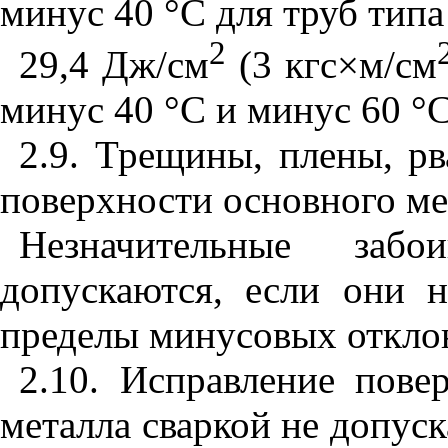
минус 40
°
С для труб типа
2
29,4 Дж/см
(3 кгс
×
м/см
минус 40 °С и минус 60
°
С
2.9. Трещины, плены, рв
поверхности основного ме
Незначительные заб
допускаются, если они 
пределы минусовых откло
2.10. Исправление пове
металла сваркой не допуск