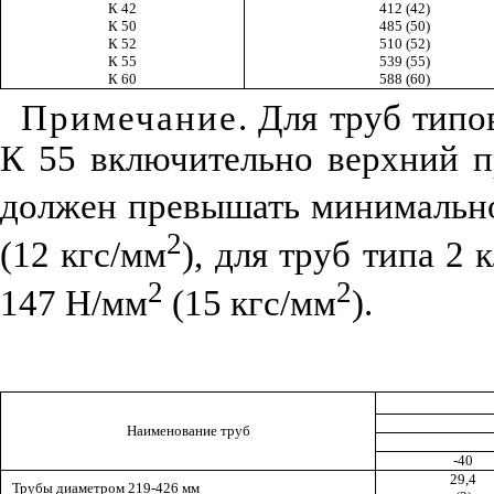
К 42
412 (42)
К 50
485 (50)
К 52
510 (52)
К 55
539 (55)
К 60
588 (60)
Примечание
. Для труб типо
К 55 включительно верхний п
должен превышать минимально
2
(12 кгс/мм
), для труб типа 2 
2
2
147 Н/мм
(15 кгс/мм
).
Наименование труб
-40
29,4
Трубы диаметром 219-426 мм