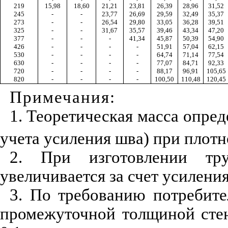
219
15,98
18,60
21,21
23,81
26,39
28,96
31,52
245
-
-
23,77
26,69
29,59
32,49
35,37
273
-
-
26,54
29,80
33,05
36,28
39,51
325
-
-
31,67
35,57
39,46
43,34
47,20
377
-
-
-
41,34
45,87
50,39
54,90
426
-
-
-
-
51,91
57,04
62,15
530
-
-
-
-
64,74
71,14
77,54
630
-
-
-
-
77,07
84,71
92,33
720
-
-
-
-
88,17
96,91
105,65
820
-
-
-
-
100,50
110,48
120,45
Примечания:
1. Теоретическая масса опре
учета усиления шва) при плотно
2. При изготовлении тр
увеличивается за счет усиления 
3. По требованию потребите
промежуточной толщиной сте