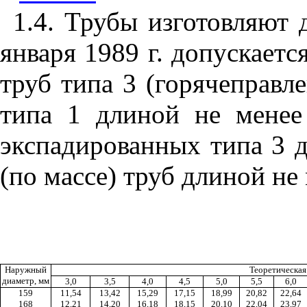
1.4. Трубы изготовляют 
января 1989 г. допускаетс
труб типа 3 (горячеправл
типа 1 длиной не менее
экспадированных типа 3 д
(по массе) труб длиной не 
Наружный
Теоретическая 
диаметр, мм
3,0
3,5
4,0
4,5
5,0
5,5
6,0
159
11,54
13,42
15,29
17,15
18,99
20,82
22,64
168
12,21
14,20
16,18
18,15
20,10
22,04
23,97