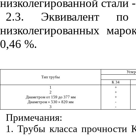
низколегированной стали 
2.3. Эквивалент по
низколегированных маро
0,46 %.
Углер
Тип трубы
К 34
1
+
2
+
Диаметром от 159 до 377 мм
+
Диаметром » 530 » 820 мм
-
3
-
Примечания:
1. Трубы класса прочности 