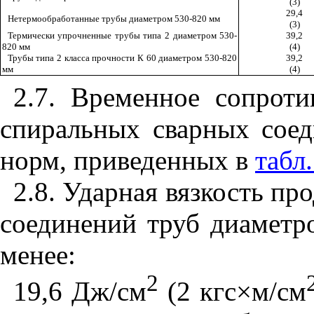
(3)
29,4
Нетермообработанные трубы диаметром 530-820 мм
(3)
Термически упрочненные трубы типа 2 диаметром 530-
39,2
820 мм
(4)
Трубы типа 2 класса прочности К 60 диаметром 530-820
39,2
мм
(4)
2.7. Временное сопрот
спиральных сварных сое
норм, приведенных в
табл.
2.8. Ударная вязкость п
соединений труб диаметр
менее:
2
19,6 Дж/см
(2 кгс
×
м/см