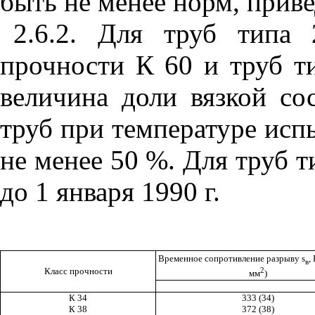
быть не менее норм, прив
2.6.2. Для труб типа
прочности К 60 и труб т
величина доли вязкой со
труб при температуре ис
не менее 50 %. Для труб т
до 1 января 1990 г.
Временное сопротивление разрыву
s
,
в
Класс прочности
2
мм
)
К 34
333 (34)
К 38
372 (38)