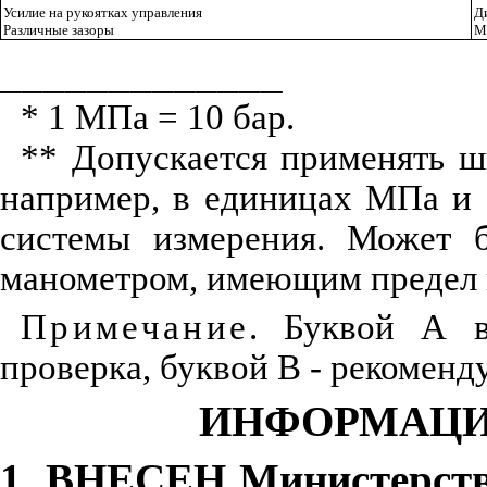
Усилие на рукоятках управления
Д
Различные зазоры
М
_____________
* 1 МПа = 10 бар.
** Допускается применять 
например, в единицах МПа и 
системы измерения. Может 
манометром, имеющим предел и
Примечание
. Буквой А в
проверка, буквой В - рекоменд
ИНФОРМАЦИ
1
. ВНЕСЕН Министерств