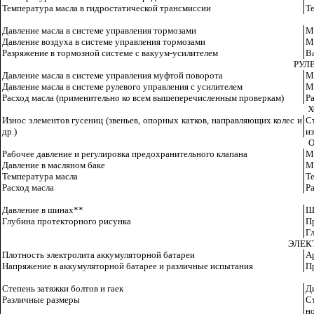
Температура масла в гидростатической трансмиссии
Т
Давление масла в системе управления тормозами
М
Давление воздуха в системе управления тормозами
М
Разряжение в тормозной системе с вакуум-усилителем
Ва
РУЛ
Давление масла в системе управления муфтой поворота
М
Давление масла в системе рулевого управления с усилителем
М
Расход масла (применительно ко всем вышеперечисленным проверкам)
Ра
Х
Износ элементов гусениц (звеньев, опорных катков, направляющих колес и
Ст
др.)
и
О
Рабочее давление и регулировка предохранительного клапана
М
Давление в масляном баке
М
Температура масла
Т
Расход масла
Ра
Давление в шинах**
Ш
Глубина протекторного рисунка
П
Г
ЭЛЕК
Плотность электролита аккумуляторной батареи
А
Напряжение в аккумуляторной батарее и различные испытания
П
Степень затяжки болтов и гаек
Д
Различные размеры
С
н