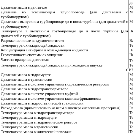
д
Давление масла в двигателе
М
Давление во всасывающем трубопроводе (для двигателей с
Ма
турбонаддувом)
Давление в выпускном трубопроводе до и после турбины (для двигателей с
Ма
турбонаддувом)
Температура в выпускном трубопроводе до и после турбины (для
П
двигателей с турбонаддувом)
Разряжение после воздухоочистителя
Ва
Температура охлаждающей жидкости
Т
Концентрация антифриза в охлаждающей жидкости
П
Герметичность системы охлаждения
Н
Частота вращения двигателя
Т
Температура охлаждающей жидкости при холодном запуске
Т
СИ
Давление масла в гидромуфте
М
Давление масла в трансмиссии
М
Давление масла в системе управления гидравлическим реверсом
М
Давление масла в гидротрансформаторе
М
Давление масла в системе управления муфтой
М
Давление масла в системе управления главным фрикционом
М
Давление масла в гидростатической трансмиссии
М
Расход масла (применительно ко всем вышеперечисленным проверкам)
Ра
Температура масла в гидротрансформаторе
Т
Температура масла в гидромуфте
Т
Температура масла в гидравлическом реверсе
Т
Температура масла в трансмиссии
Т
Температура масла в конической передаче
Т