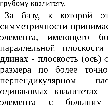
гру
б
ому
квали
тет
у
.
За базу, к которой о
симметричности
п
ри
н
има
элемента, имеющего б
п
араллельной плоскост
дли
н
ах
-
плоскость (ось)
размера по более точн
п
ерпе
нд
и
к
уляр
н
ом плос
од
ина
ко
в
ых
кв
алитетах 
элемента с больши