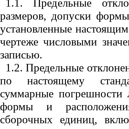
1.1. Пред
е
л
ь
ны
е
откл
размеров
,
допуски формы
установле
н
ные настоящ
и
м
чертеже числовыми знач
записью.
1.2. Предельные отклоне
по настоящему ста
н
д
суммар
н
ые погрешности 
формы и расположени
сбороч
н
ых ед
ин
иц, вкл