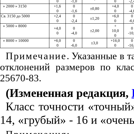
0
-1,0
0
-2,
» 2000 » 3150
+
1,6
0
+4,0
0
±
0,80
0
-1,
6
0
-
4,
Св.
315
0
до
500
0
+2,4
0
+6,0
0
±
1,20
0
-2,4
0
-
6,
» 5000 » 8000
+
+4,0
0
0
±
2,00
10,0
0
-4,0
-10
0
» 8000 » 10000
+6,0
0
+16,0
0
±3,0
0
-6
,
0
0
-16
Примечание
. Указанные в
т
отклонений
размеров по кла
25670-83.
(Измененная редакция,
Класс точности «точный»
14, «грубый» - 16 и «оч
ен