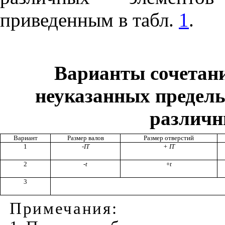
пр
и
веденным в табл.
1
.
Варианты сочетани
неуказанных предел
различн
Вариант
Размер валов
Размер отверстий
1
-
I
T
+ IT
2
-
t
+
t
3
При
ме
чания
: