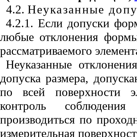
4.2.
Неуказанные доп
4.2.1. Если допуск
и
форм
любые отклон
ения
формы 
рассматр
и
ваемого элемент
Неуказанные отклонени
допуска ра
з
мера, допуска
по всей поверх
н
ости э
к
он
троль соблюд
е
ния
производиться по проход
и
з
мер
и
тель
н
ая пов
е
рх
н
ост