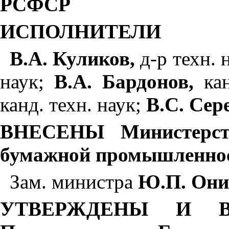
РСФСР
ИСПОЛНИТЕЛИ
В.А. Куликов,
д-р техн. 
наук;
В
.
А. Бард
онов
,
ка
канд. техн. н
а
ук;
В.С. Сер
ВНЕСЕНЫ Министерств
бумажной промы
ш
ленно
Зам. министра
Ю.П. Он
УТВЕРЖДЕНЫ И В