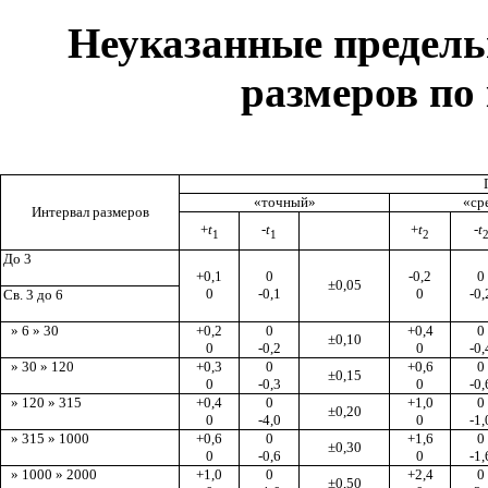
Неуказанные
п
ре
д
ель
размеров
п
о
«точный»
«ср
Интервал размеров
+
t
-
t
+
t
-
t
1
1
2
До 3
+0,1
0
-0,2
0
±0,05
0
-0
,1
0
-0
,
Св.
3
до
6
» 6 » 30
+0,2
0
+0,4
0
±
0,10
0
-0,2
0
-0,
» 30 » 120
+0,3
0
+0,6
0
±0
,1
5
0
-
0,3
0
-0,
» 120 » 315
+0,4
0
+1,0
0
±0,20
0
-4,0
0
-1,
» 315 » 1000
+0,6
0
+1,6
0
±
0
,3
0
0
-
0,6
0
-1
,
» 1000 » 2000
+1,
0
0
+2,4
0
±0,50