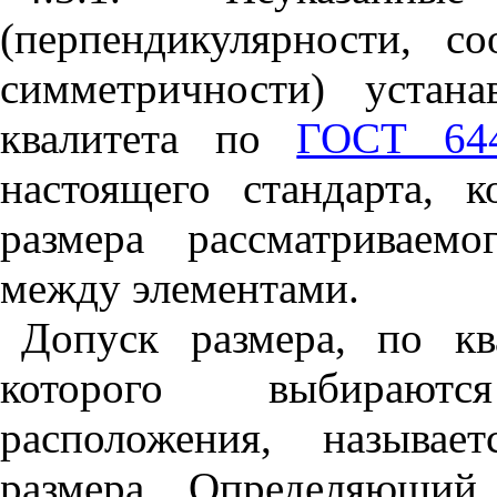
(пер
пен
дикулярности, со
симметричности) устан
к
вал
и
тета по
ГОСТ 644
настоящего стандарта, к
размера рассматр
и
ваемо
между элеме
н
тами.
Допуск разм
е
ра, по
к
в
которого выбирают
расположения,
н
азывае
размера. Определяющ
и
й