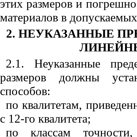
этих размеров
и
погрешно
материалов в допускаемых
2. НЕУКАЗАННЫЕ П
ЛИНЕЙН
2.
1.
Неуказанные преде
размеров должны устан
способов:
по
к
валитетам, пр
и
веден
с
12
-го
к
вали
т
ета
;
по классам точности