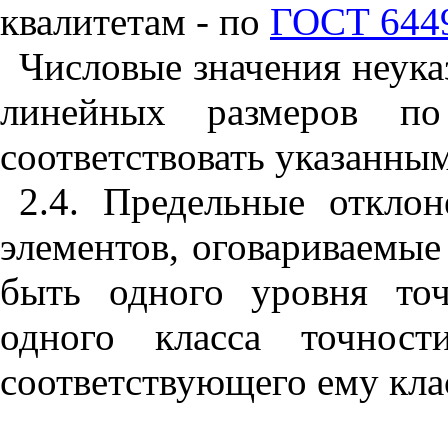
к
вал
и
тетам - по
ГОСТ 6449
Ч
и
словые з
н
ачения неука
линейных размеров по
соответствовать указанным
2.4. Предельные отклон
элементов, оговариваемые
быть одного уровня точ
одного класса точност
соответствующего ему клас