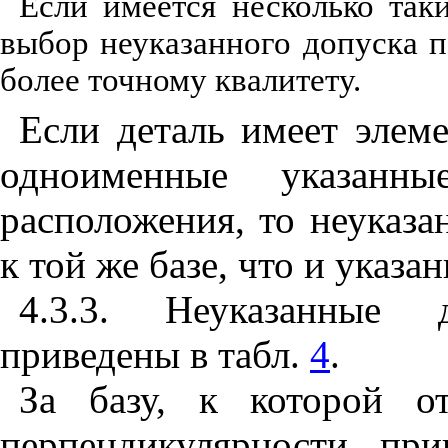
Если
и
меется нескол
ь
ко так
выбо
р
н
еуказанного допуска 
боле
е
точ
н
ому квалитету
.
Если деталь имеет элеме
одноиме
н
ные указан
н
ы
расположения, то неуказа
к той же базе
,
что и указан
4.3.3. Неуказанные д
приведены в табл
.
4
.
За базу, к которой о
перпендикуляр
н
ост
и
, при