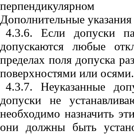
перпендикуляр
н
ом пл
Дополнительные указания
4.3.6. Если допуски п
допускаю
т
с
я
любые откл
пред
е
л
а
х поля допуска р
поверхностями или осями.
4.3.7. Неуказанные до
допуски не уста
н
а
в
лива
необходимо наз
н
ачить эт
они должны быть уста