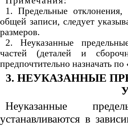
Пр
и
мечани
я
:
1. Предельные откло
н
ения,
обще
й
з
аписи, следует
ук
аз
ыв
размеров.
2. Неуказанные пр
е
дель
н
ы
частей (детале
й
и сборочн
предпочтительно наз
н
ачать по
3.
НЕУКАЗАННЫЕ ПР
Неуказанные преде
устанавливаются в завис