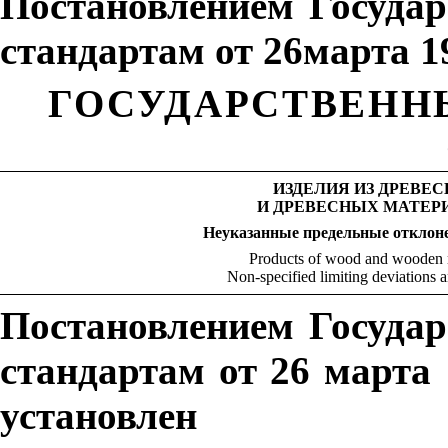
Постановлением Госуда
стандартам от 26марта 1
ГОСУДАРСТВЕН
Н
ИЗДЕЛИЯ ИЗ ДРЕВЕ
И ДРЕВЕСНЫХ МАТЕР
Неуказанные предельные отклоне
Products o
f
wood and wood
e
n 
N
o
n-s
peci
f
ied limiting deviations 
Постановлением Государ
стандартам от 26 марта 
установлен