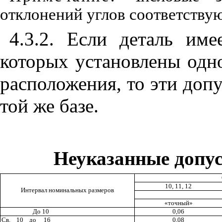
отклоне
н
ий углов соот
в
е
т
ству
4.3.2. Есл
и
деталь
и
ме
которых установлены одн
расположения, то эт
и
доп
той же базе.
Неуказанные допус
10, 11, 12
Интервал номинальных размеров
«точный»
До 10
0,06
Св.
10
до
1
6
0,08