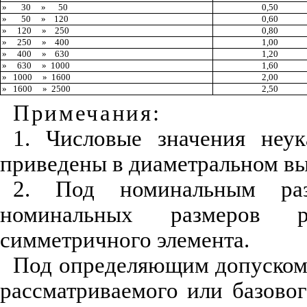
»
30
»
50
0,50
»
50
»
120
0,60
»
120
»
250
0,80
»
250
»
400
1,00
»
400
»
630
1,20
»
630
»
1000
1,
60
»
1000
»
1600
2
,
00
»
1600
»
2500
2
,50
Примечания:
1. Числовые значения неук
приведены
в диаметрал
ь
н
ом
вы
2. Под номинальным ра
ном
ин
аль
н
ы
х
размеро
в
рас
си
мметрич
н
ого элем
е
нта.
Под определяющим до
п
уско
рассмат
р
и
в
аем
о
го или базово