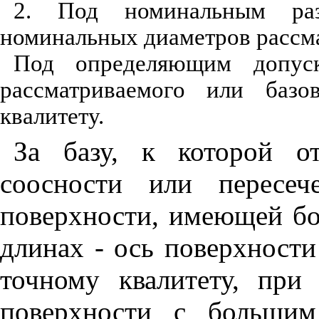
2. Под
н
оми
н
альным ра
ном
и
нальных д
и
аметров р
а
ссм
Под о
п
р
е
деляющим допус
рассматриваемого или ба
з
о
квал
и
тет
у
.
За базу, к которой о
соос
н
ости ил
и
п
ересеч
п
о
в
ерх
н
ост
и
, имеющей бо
длинах
-
ось поверхности
точ
н
ому
кв
а
ли
те
ту
, пр
и
поверхност
и
с больш
и
м