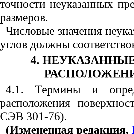
точност
и
неуказанных пре
размеров.
Числовы
е
з
наче
н
ия неука
углов долж
н
ы соответство
4. НЕУКАЗАННЫ
РАСПОЛОЖЕН
4.1. Терм
и
ны и опре
расположения поверхнос
СЭВ 301
-7
6
).
(Измененная редакция,