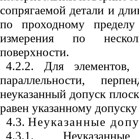
сопрягаемой детал
и
и дл
и
по проход
н
ому предел
у
измерения по
нес
кол
по
в
ерх
н
ост
и
.
4.2.
2
. Для
э
леме
н
то
в
,
п
араллельности, перпе
неуказанный допуск плос
равен указанному допуску
4.3.
Неуказанные допу
4.
3
.1.
Н
еуказа
н
ны