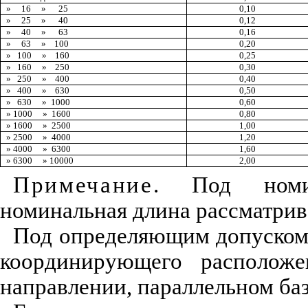
»
16
»
25
0,10
»
25
»
40
0
,
12
»
40
»
63
0,16
»
63
»
100
0,20
»
100
»
160
0,25
»
160
»
250
0
,3
0
»
250
»
400
0,40
»
400
»
630
0
,5
0
»
630
»
1000
0,60
»
1000
»
1600
0
,8
0
»
1600
»
2500
1,00
»
2500
»
4000
1,20
»
4000
»
6300
1
,60
»
6300
»
10000
2,00
Примеча
ние
. Под номи
номинальная
д
л
и
на рассматр
и
в
П
од опреде
л
яющ
и
м допуском
координ
и
р
у
ющего расположе
направле
н
и
и,
пар
а
ллельном ба