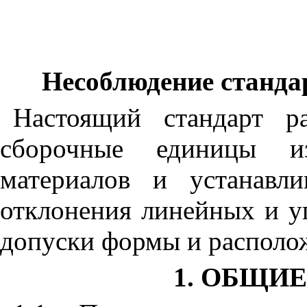
Несоблюдение стандар
Настоящ
ий
ста
н
дарт р
сборочные единицы и
матер
и
алов и устанавли
отклонения л
и
нейных и у
допуск
и
формы и располож
1. ОБЩИ