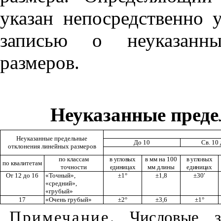
ука
з
ан
неп
осредственно 
записью о неуказа
нн
размеров.
Неуказанные преде
Неуказанные предельные
До 10
Св. 10
отклонения линейных размеров
по классам
в угловых
в мм на 100
в угловых
по квали
т
е
т
а
м
точности
е
д
иницах
мм длины
е
д
иницах
От 12 до 16
«Точный»
,
±1°
±1
,8
±30′
«средний»,
«грубый»
17
«Очень грубый»
±2°
±
3,
6
±1°
Примечание
. Числовы
е
зн