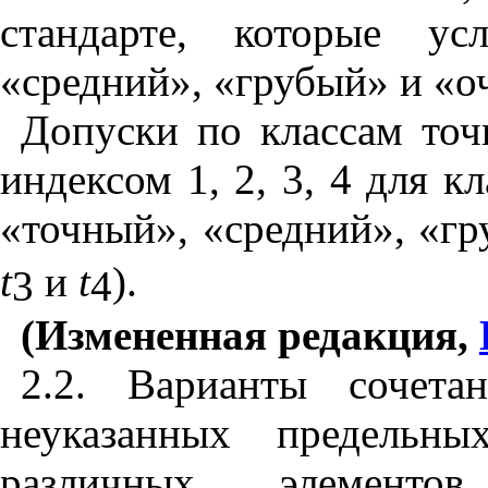
стандарте, которые ус
«сред
н
ий», «грубый» и «о
Доп
у
с
ки
по классам точ
и
ндексом 1, 2, 3, 4 для к
«точ
н
ый
»
,
«с
редн
и
й», «гр
t
и
t
).
3
4
(Измененная редакция,
2.2. Варианты сочет
неуказанных предельны
различ
н
ых элеме
н
тов