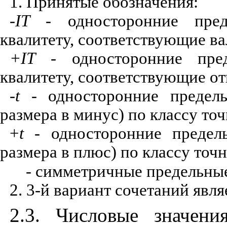
1. Принятые обознач
е
ния:
-
I
T
-
односторонние пре
к
вал
и
тет
у
, соответствующие в
+
I
Т -
односторонн
и
е пре
ква
ли
тет
у
, соответствующие от
-
t
-
о
д
н
о
с
торо
н
ние пр
е
дел
раз
ме
ра в м
и
нус) по классу то
+
t
- о
дносторонние предел
размера в плюс) по классу точн
-
с
и
мметричные предельные
2. 3
-й
вар
и
ант сочетаний явля
2.3. Ч
и
словые з
н
ачен
и