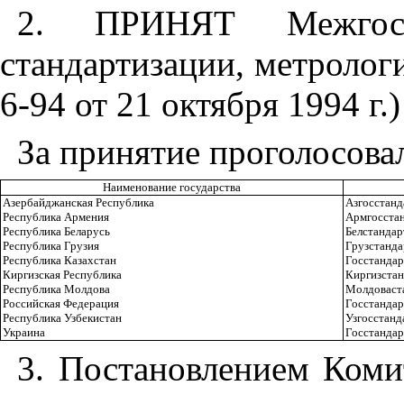
2. ПРИНЯТ
Межго
стандартизации, метролог
6-94 от 21 октября 1994 г.)
За принятие проголосова
Наименование государства
Азербайджанская Республика
Азгосстанд
Республика Армения
Армгосста
Республика Беларусь
Белстандар
Республика Грузия
Грузстанда
Республика Казахстан
Госстандар
Киргизская Республика
Киргизстан
Республика Молдова
Молдоваст
Российская Федерация
Госстандар
Республика Узбекистан
Узгосстанд
Украина
Госстанда
3. Постановлением Коми