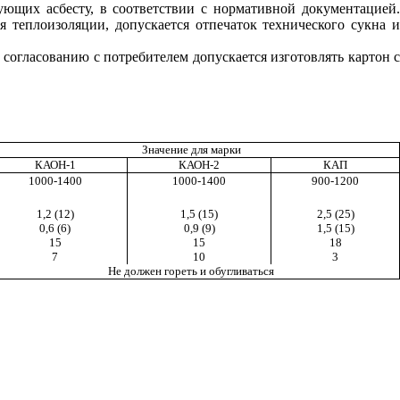
ующих асбесту, в соответствии с нормативной документацией.
 теплоизоляции, допускается отпечаток технического сукна и
огласованию с потребителем допускается изготовлять картон с
Значение для марки
КАОН-1
КАОН-2
КАП
1000-1400
1000-1400
900-1200
1,2 (12)
1,5 (15)
2,5 (25)
0,6 (6)
0,9 (9)
1,5 (15)
15
15
18
7
10
3
Не должен гореть и обугливаться