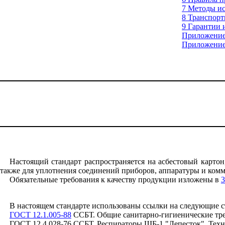
7
М
етоды и
8
Т
ранспорт
9
Г
арантии 
Приложени
Приложени
Настоящий стандарт распространяется на асбестовый картон
также для уплотнения соединений приборов, аппаратуры и ком
Обязательные требования к качеству продукции изложены в
3
В настоящем стандарте использованы ссылки на следующие с
ГОСТ 12.1.005-88
ССБТ. Общие санитарно-гигиенические тре
ГОСТ 12.4.028-76 ССБТ. Респираторы ШБ-1 "Лепесток". Техн