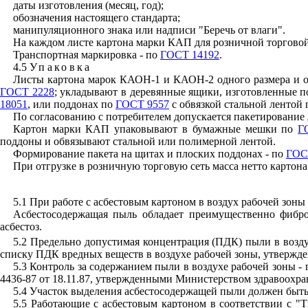
даты изготовления (месяц, год);
обозначения настоящего стандарта;
манипуляционного знака или надписи "Беречь от влаги".
На каждом листе картона марки КАП для розничной торговой 
Транспортная маркировка - по
ГОСТ 14192
.
4.5
Упаковка
Листы картона марок КАОН-1 и КАОН-2 одного размера и о
ГОСТ 2228
; укладывают в деревянные ящики, изготовленные 
18051
, или поддонах по
ГОСТ 9557
с обвязкой стальной лентой
По согласованию с потребителем допускается пакетирование 
Картон марки КАП упаковывают в бумажные мешки по
Г
поддоны и обвязывают стальной или полимерной лентой.
Формирование пакета на щитах и плоских поддонах - по
ГОС
При отгрузке в розничную торговую сеть масса нетто картона 
5.1 При работе с асбестовым картоном в воздух рабочей зон
Асбестосодержащая пыль обладает преимущественно фибро
асбестоз.
5.2 Предельно допустимая концентрация (ПДК) пыли в возду
списку ПДК вредных веществ в воздухе рабочей зоны, утвержде
5.3 Контроль за содержанием пыли в воздухе рабочей зоны -
4436-87 от 18.11.87, утвержденными Министерством здравоохра
5.4 Участок выделения асбестосодержащей пыли должен быт
5.5 Работающие с асбестовым картоном в соответствии с 