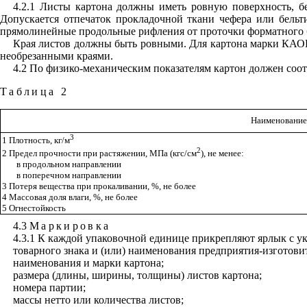
4.2.1 Листы картона должны иметь ровную поверхность, б
Допускается отпечаток прокладочной ткани чефера или бельт
прямолинейные продольные рифления от проточки форматного 
Края листов должны быть ровными. Для картона марки КАОН-
необрезанными краями.
4.2 По физико-механическим показателям картон должен соот
Таблица 2
Наименование
3
1 Плотность, кг/м
2
2 Предел прочности при растяжении, МПа (кгс/см
), не менее:
в продольном направлении
в поперечном направлении
3 Потеря вещества при прокаливании, %, не более
4 Массовая доля влаги, %, не более
5 Огнестойкость
4.3
Маркировка
4.3.1 К каждой упаковочной единице прикрепляют ярлык с ук
товарного знака и (или) наименования предприятия-изготови
наименования и марки картона;
размера (длины, ширины, толщины) листов картона;
номера партии;
массы нетто или количества листов;