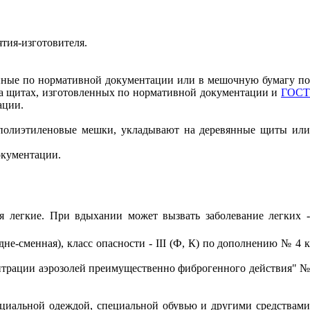
тия-изготовителя.
нные по нормативной документации или в мешочную бумагу по
на щитах, изготовленных по нормативной документации и
ГОС
ации.
 полиэтиленовые мешки, укладывают на деревянные щиты ил
окументации.
 легкие. При вдыхании может вызвать заболевание легких -
дне-сменная), класс опасности -
III
(Ф, К) по дополнению № 4 
нтрации аэрозолей преимущественно фиброгенного действия" 
циальной одеждой, специальной обувью и другими средствами