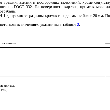
ез трещин, вмятин и посторонних включений, кроме сопутств
инга по ГОСТ 332. На поверхности картона, применяемого для
барабана.
1 допускаются разрывы кромок и надломы не более 20 мм. По с
ветствовать значениям, указанным в таблице
2
.
 показателя
азанием:
теля;