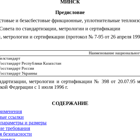
МИНСК
Предисловие
товые и безасбестовые фрикционные, уплотнительные теплоизо
овета по стандартизации, метрологии и сертификации
метрологии и сертификации (протокол № 7-95 от 26 апреля 19
Наименование национального
Белстандарт
Госстандарт Республики Казахстан
Госстандарт России
Госстандарт Украины
дартизации, метрологии и сертификации № 398 от 20.07.95 м
кой Федерации с 1 июля 1996 г.
СОДЕРЖАНИЕ
применения
ные ссылки
 параметры и размеры
ие требования
я безопасности
приемки