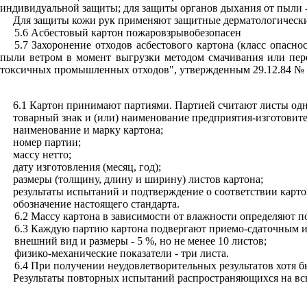
индивидуальной защиты; для защиты органов дыхания от пыли -
Для защиты кожи рук применяют защитные дерматологические
5.6 Асбестовый картон пожаровзрывобезопасен
5.7 Захоронение отходов асбестового картона (класс опас
пыли ветром в момент выгрузки методом смачивания или пер
токсичных промышленных отходов", утвержденным 29.12.84 № 
6.1 Картон принимают партиями. Партией считают листы одно
товарный знак и (или) наименование предприятия-изготовите
наименование и марку картона;
номер партии;
массу нетто;
дату изготовления (месяц, год);
размеры (толщину, длину и ширину) листов картона;
результаты испытаний и подтверждение о соответствии карто
обозначение настоящего стандарта.
6.2 Массу картона в зависимости от влажности определяют
6.3 Каждую партию картона подвергают приемо-сдаточным и
внешний вид и размеры - 5 %, но не менее 10 листов;
физико-механические показатели - три листа.
6.4 При получении неудовлетворительных результатов хотя б
Результаты повторных испытаний распространяющихся на вс