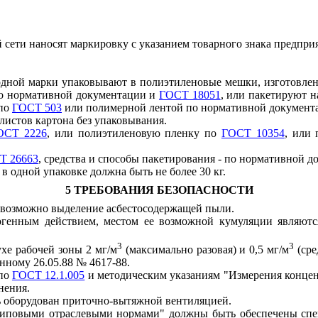
сети наносят маркировку с указанием товарного знака предприя
дной марки упаковывают в полиэтиленовые мешки, изготовле
по нормативной документации и
ГОСТ 18051
, или пакетируют 
 по
ГОСТ 503
или полимерной лентой по нормативной документ
листов картона без упаковывания.
ОСТ 2226
, или полиэтиленовую пленку по
ГОСТ 10354
, или
Т 26663
, средства и способы пакетирования - по нормативной д
в одной упаковке должна быть не более 30 кг.
5 ТРЕБОВАНИЯ БЕЗОПАСНОСТИ
ы возможно выделение асбестосодержащей пыли.
генным действием, местом ее возможной кумуляции являются
3
3
хе рабочей зоны 2 мг/м
(максимально разовая) и 0,5 мг/м
(сре
нному 26.05.88 № 4617-88.
 по
ГОСТ 12.1.005
и методическим указаниям "Измерения конце
нения.
ь оборудован приточно-вытяжной вентиляцией.
"Типовыми отраслевыми нормами" должны быть обеспечены спе