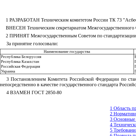
1 РАЗРАБОТАН Техническим комитетом России ТК 73 "Асбес
ВНЕСЕН Техническим секретариатом Межгосударственного С
2 ПРИНЯТ Межгосударственным Советом по стандартизации, 
За принятие голосовали:
Наименование государства
Республика Белоруссия
Республика Казахстан
Российская Федерация
Украина
3 Постановлением Комитета Российской Федерации по стан
непосредственно в качестве государственного стандарта Российс
4 ВЗАМЕН ГОСТ 2850-80
1
О
бласть 
2
Н
орматив
3
О
сновные
4
Т
ехническ
5
Т
ребовани
6
П
равила 