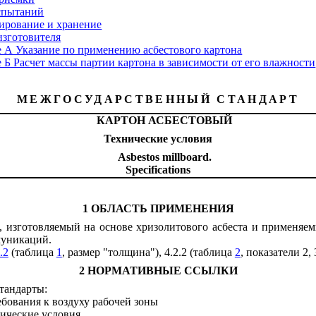
спытаний
ирование и хранение
изготовителя
е
А
Указание по применению асбестового картона
е
Б
Расчет массы партии картона в зависимости от его влажности
МЕЖГОСУДАРСТВЕННЫЙ СТАНДАРТ
КАРТОН АСБЕСТОВЫЙ
Технические условия
Asbestos
millboard
.
Specifications
1 ОБЛАСТЬ ПРИМЕНЕНИЯ
, изготовляемый на основе хризолитового асбеста и применяем
муникаций.
.2
(таблица
1
, размер "толщина"), 4.2.2 (таблица
2
, показатели 2, 3
2 НОРМАТИВНЫЕ ССЫЛКИ
тандарты:
бования к воздуху рабочей зоны
ические условия