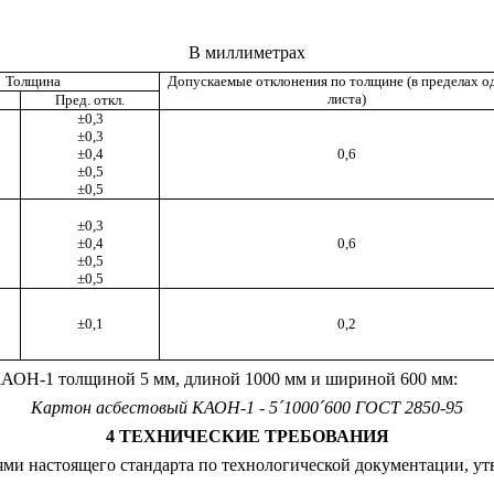
В миллиметрах
Толщина
Допускаемые отклонения по толщине (в пределах о
листа)
Пред. откл.
±0,3
±0,3
±0,4
0,6
±0,5
±0,5
±0,3
±0,4
0,6
±0,5
±0,5
±0,1
0,2
АОН-1 толщиной 5 мм, длиной 1000 мм и шириной 600 мм:
Картон асбестовый КАОН-1 - 5
´
1000
´
600 ГОСТ 2850-95
4
ТЕХНИЧЕСКИЕ ТРЕБОВАНИЯ
иями настоящего стандарта по технологической документации, у