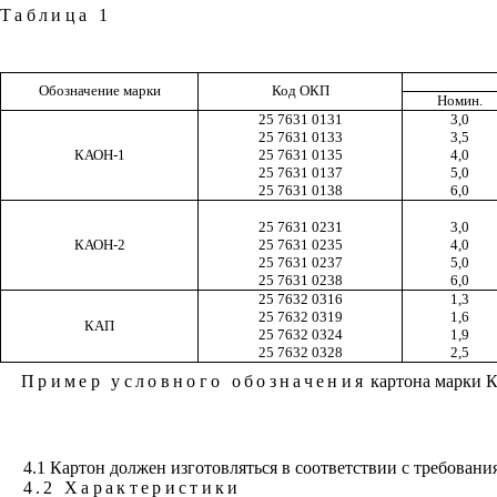
Таблица 1
Обозначение марки
Код ОКП
Номин.
25 7631 0131
3,0
25 7631 0133
3,5
КАОН-1
25 7631 0135
4,0
25 7631 0137
5,0
25 7631 0138
6,0
25 7631 0231
3,0
КАОН-2
25 7631 0235
4,0
25 7631 0237
5,0
25 7631 0238
6,0
25 7632 0316
1,3
25 7632 0319
1,6
КАП
25 7632 0324
1,9
25 7632 0328
2,5
Пример условного обозначения
картона марки К
4.1 Картон должен изготовляться в соответствии с требован
4.2 Характеристики