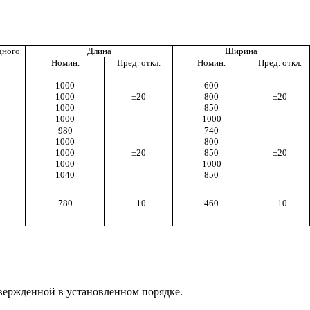
дного
Длина
Ширина
Номин.
Пред. откл.
Номин.
Пред. откл.
1000
600
1000
±20
800
±20
1000
850
1000
1000
980
740
1000
800
1000
±20
850
±20
1000
1000
1040
850
780
±10
460
±10
твержденной в установленном порядке.