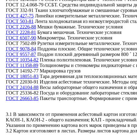
ГОСТ 12.4.068-79 ССБТ. Средства индивидуальной защиты д
ГОСТ 332-91 Ткани хлопчатобумажные и смешанные суровые
ГОСТ 427-75
Линейки измерительные металлические. Технич
ГОСТ 503-81
Лента холоднокатаная из низкоуглеродистой ста
ГОСТ 2226-88
Мешки бумажные. Технические условия
ГОСТ 2228-81
Бумага мешочная. Технические условия
ГОСТ 6507-90
Микрометры. Технические условия
ГОСТ 7502-89 Рулетки измерительные металлические. Технич
ГОСТ 9078-84
Поддоны плоские. Общие технические услови
ГОСТ 9557-87
Поддон плоский деревянный размером 800
´
12
ГОСТ 10354-82
Пленка полиэтиленовая. Технические услови
ГОСТ 11358-89
Толщиномеры и стенкомеры индикаторные с це
ГОСТ 14192-77 Маркировка грузов
ГОСТ 18051-83
Тара деревянная для теплоизоляционных мате
ГОСТ 22030-91 Изделия асбестовые технические. Методы опр
ГОСТ 24104-88
Весы лабораторные общего назначения и обр
ГОСТ 25336-82 Посуда и оборудование лабораторные стекля
ГОСТ 26663-85
Пакеты транспортные. Формирование с приме
3.1 В зависимости от применения асбестовый картон изгото
КАОН-1, КАОН-2 - общего назначения; КАП - прокладочный
Указания по применению картона всех марок приведены в 
3.2 Картон изготовляют в листах. Размеры листов картона д