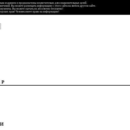
ьным изданием и предназначены исключительно для ознакомительных целей.
аничений. Вы можете размещать информацию с этого сайта на любом другом сайте.
документы. Вы можете скачать их абсолютно бесплатно!
торских прав! Человек имеет право на информацию!
СР
ИИ