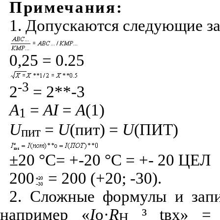
Примечания:
1. Допускаются следующие за
0,25 = 0.25
-3
2
= 2**-3
А
=
А
I
=
А
(1)
1
U
=
U
(пит) =
U
(ПИТ)
пит
±20 °С= +-20 °С = +- 20 ЦЕЛ
200
= 200 (+20; -30).
2. Сложные формулы и запи
например «
I
о·
R
³
t
вх» = 
H