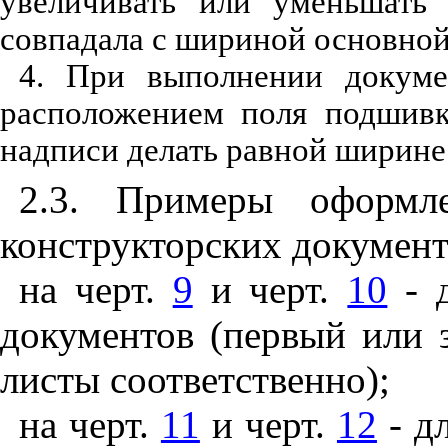
увеличивать или уменьшать
совпадала с шириной основной
4. При выполнении докуме
расположением поля подшивк
надписи делать равной ширине
2.3. Примеры оформл
конструкторских докумен
на черт.
9
и черт.
10
- д
документов (первый или 
листы соответственно);
на черт.
11
и черт.
12
- д