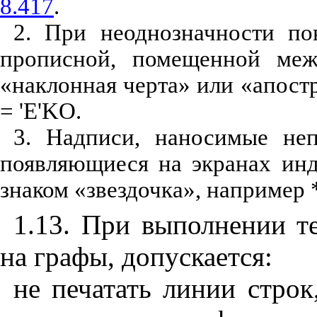
8.417
.
2. При неоднозначности по
прописной, помещенной межд
«наклонная черта» или «апост
= '
E
'
KO
.
3. Надписи, наносимые неп
появляющиеся на экранах инд
знаком «звездочка», например
1.13. При выполнении т
на графы, допускается:
не печатать линии стро