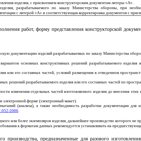
овления изделия, с присвоением конструкторским документам литеры «А».
изделия, разрабатываемого по заказу Министерства обороны, при необхо
ентации с литерой «А» и соответствующая корректировка документов с прис
олнения работ, форму представления конструкторской докумен
орскую документацию изделий разрабатываемых по заказу Министерства обор
 вариантов основных конструктивных решений разрабатываемого изделия ил
лия или его составных частей, условий размещения в отведенном пространст
ивных решений разрабатываемого изделия или его составных частей по прост
зности изменения отдельных частей изготовляемого изделия до внесения эти
и электронной форме (электронный макет).
пытаний (анализа), а также необходимость разработки документации для и
.052-2006
.
ного или более экземпляров изделия, дальнейшее производство которого не п
ебования к форматам данных рекомендуется устанавливать на предшествующей
го производства, предназначенные для разового изготовлени