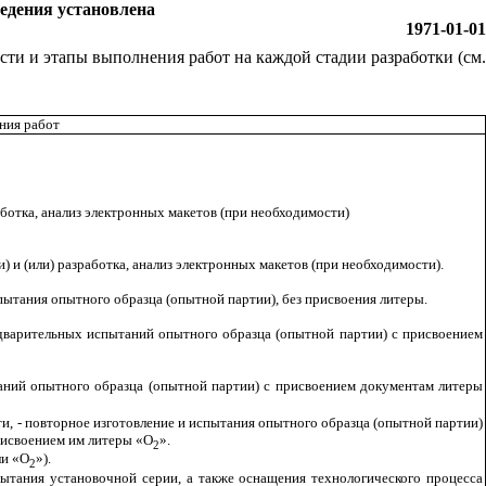
едения установлена
1971-01-01
и и этапы выполнения работ на каждой стадии разработки (см
ния работ
аботка, анализ электронных макетов (при необходимости)
 и (или) разработка, анализ электронных макетов (при необходимости)
.
пытания опытного образца (опытной партии), без присвоения литеры.
едварительных испытаний опытного образца (опытной партии) с присвоением
аний опытного образца (опытной партии) с присвоением документам литеры
и, - повторное изготовление и испытания опытного образца (опытной партии)
рисвоением им литеры «О
».
2
ли «О
»).
2
пытания установочной серии, а также оснащения технологического процесса