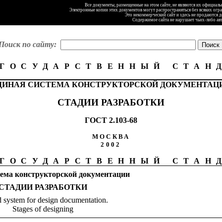
Все документы, размещенные на этом сайте, не являются их официал
Электронные копии этих документов могут распространяться без всяких огр
Это некоммерческий сайт и здесь не продаются 
Содержимое сайта не нарушает чьих-либо ав
Поиск по сайту:
ГОСУДАРСТВЕННЫЙ СТАН
ДИНАЯ СИСТЕМА КОНСТРУКТОРСКОЙ ДОКУМЕНТАЦ
СТАДИИ РАЗРАБОТКИ
ГОСТ 2.103-68
МОСКВА
2002
ГОСУДАРСТВЕННЫЙ СТАН
тема конструкторской документации
СТАДИИ
РАЗРАБОТКИ
d system for design documentation.
Stages of designing