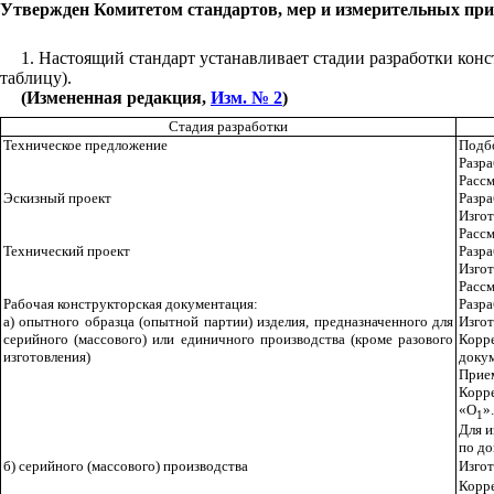
Утвержден Комитетом стандартов, мер и измерительных приб
1
. Настоящий стандарт устанавливает стадии разработки кон
таблицу).
(Измененная редакция,
Изм. № 2
)
Стадия разработки
Техническое предложение
Подбо
Разра
Рассм
Эскизный проект
Разра
Изгот
Рассм
Технический проект
Разра
Изгот
Рассм
Рабочая конструкторская документация:
Разра
а) опытного образца (опытной партии) изделия, предназначенного для
Изгот
серийного (массового) или единичного производства (кроме разового
Корре
изготовления)
докум
Прием
Корре
«О
».
1
Для и
по до
б) серийного (массового) производства
Изгот
Корре