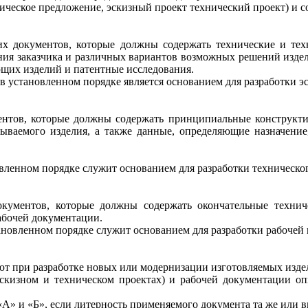
ческое предложение, эскизный проект технический проект) и со
их документов, которые должны содержать технические и тех
ния заказчика и различных вариантов
возможных решений издели
щих изделий и патентные исследования.
 установленном порядке является основанием для разработки эс
ументов, которые должны содержать принципиальные конструк
тываемого
изделия, а также данные, определяющие назначение
вленном порядке служит основанием для разработки техническо
документов, которые должны содержать окончательные техни
абочей документации.
ановленном порядке служит основанием для разработки рабочей
ют при разработке новых или модернизации изготовляемых изде
скизном и техническом проектах) и рабочей документации оп
 «А» и «Б», если литерность применяемого документа та же или 