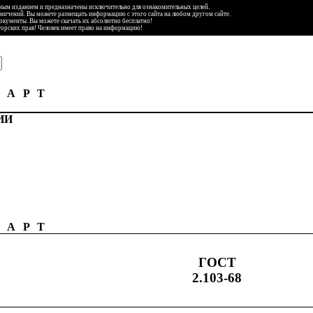
ьным изданием и предназначены исключительно для ознакомительных целей.
аничений. Вы можете размещать информацию с этого сайта на любом другом сайте.
документы. Вы можете скачать их абсолютно бесплатно!
торских прав! Человек имеет право на информацию!
ДАРТ
ИИ
ДАРТ
ГОСТ
2.103-68