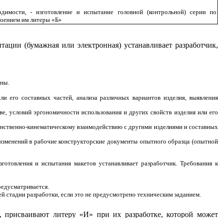
димости, - изготовление и испытание головной (контрольной) серии по
воением им литеры «Б»
тации (бумажная или электронная) устанавливает разработчик,
оны.
и его составных частей, анализа различных вариантов изделия, выявления
ве, условий эргономичности использования и других свойств изделия или его
ранственно-кинематическому взаимодействию с другими изделиями и составных
х изменений в рабочие конструкторские документы опытного образца (опытной
зготовления и испытания макетов устанавливает разработчик. Требования к
редусматривается.
 стадии разработки, если это не предусмотрено техническим заданием.
я, присваивают литеру «И» при их разработке, которой может