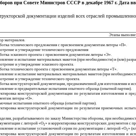
оров при Совете Министров СССР в декабре 1967 г. Дата вв
структорской документации изделий всех отраслей
промышленност
Этапы выполне
р материалов.
ботка технического предложения с присвоением документам литеры «П».
отрение и утверждение технического предложения
ботка эскизного проекта с присвоением документам литеры «Э».
овление и испытание
материальных макетов (при необходимости) и (или) разр
отрение и утверждение эскизного проекта.
ботка технического проекта с присвоением документам литеры «Т».
овление и испытание
материальных материальных макетов (при необходимости)
отрение и утверждение технического проекта.
ботка конструкторской документации, предназначенной для изготовления и ис
овление и предварительные испытания опытного образца (опытной партии).
ктировка конструкторской документации по результатам изготовления и пр
ентам литеры «О».
очные испытания опытного образца (опытной партии).
ктировка конструкторской документации по результатам приемочных испыт
зделия, разрабатываемого по заказу Министерства обороны, при необходимост
кументации с литерой «О
» и корректировка конструкторских документов с п
1
овление и испытание установочной серии по документации с литерой «О
» (и
1
ктировка конструкторской документации по результатам изготовления и ис