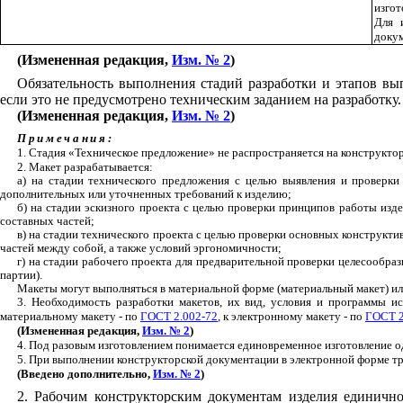
изгот
Для 
докум
(Измененная редакция,
Изм. № 2
)
Обязательность выполнения стадий разработки и этапов вып
если это не предусмотрено техническим заданием на разработку
.
(Измененная редакция,
Изм. № 2
)
Примечания:
1
. Стадия «Техническое предложение» не распространяется на конструкт
2. Макет разрабатывается:
а) на стадии технического предложения с целью выявления и проверки
дополнительных или уточненных требований к изделию;
б) на стадии эскизного проекта с целью проверки принципов работы изде
составных частей;
в) на стадии технического проекта с целью проверки основных конструкт
частей между собой, а также условий эргономичности;
г) на стадии рабочего проекта для предварительной проверки целесообра
партии).
Макеты могут выполняться в материальной форме (материальный макет) ил
3. Необходимость разработки макетов, их вид, условия и программы ис
материальному макету - по
ГОСТ 2.002-72
, к электронному макету - по
ГОСТ 2
(Измененная редакция,
Изм. № 2
)
4
. Под разовым изготовлением понимается единовременное изготовление од
5. При выполнении конструкторской документации в электронной форме тр
(Введено дополнительно,
Изм. № 2
)
2
. Рабочим конструкторским документам изделия единично