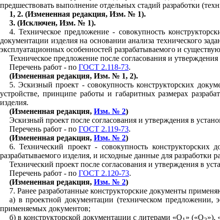
предшествовать выполнение отдельных стадий разработки (техни
1
, 2. (Измененная редакция, Изм. № 1).
3
. (Исключен, Изм. № 1).
4
. Техническое предложение - совокупность конструкторск
документации изделия на основании анализа технического зада
эксплуатационных особенностей разрабатываемого и существую
Техническое предложение после согласования и утверждения в
Перечень работ - по
ГОСТ 2.118-73
.
(Измененная редакция, Изм. № 1, 2).
5
. Эскизный проект - совокупность конструкторских док
устройстве, принципе работы и габаритных размерах разраба
изделия.
(Измененная редакция,
Изм. № 2
)
Эскизный проект после согласования и утверждения в устано
Перечень работ - по
ГОСТ 2.119-73
.
(Измененная редакция,
Изм. № 2
)
6
. Технический проект - совокупность конструкторских 
разрабатываемого изделия, и исходные данные для разработки р
Технический проект после согласования и утверждения в уст
Перечень работ - по
ГОСТ 2.120-73
.
(Измененная редакция,
Изм. № 2
)
7
. Ранее разработанные конструкторские документы применя
а) в проектной документации (техническом предложении, э
применяемых документов;
б) в конструкторской документации с литерами «О
» («О
»),