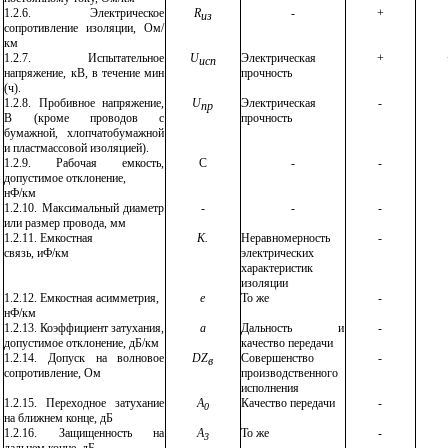
1.2.6.
Электрическое
R
-
+
из
сопротивление изоляции, Ом/
км
1.2.7.
Испытательное
U
Электрическая
+
исп
напряжение, кВ, в течение мин
прочность
(ч).
1.2.8.
Пробивное напряжение,
U
Электрическая
-
пр
В (кроме проводов с
прочность
бумажной, хлопчатобумажной
и пластмассовой изоляцией).
1.2.9.
Рабочая емкость,
С
-
-
допустимое отклонение,
нФ/км
1.2.10.
Максимальный диаметр
-
-
-
или размер провода, мм
1.2.11.
Емкостная
К.
Неравномерность
-
связь, иФ/км
электрических
характеристик
изоляции
1.2.12.
Емкостная асимметрия,
е
То же
-
нФ/км
1.2.13.
Коэффициент затухания,
a
Дальность и
-
допустимое отклонение, дБ/км
качество передачи
1.2.14.
Допуск на волновое
D
Z
Совершенство
-
в
сопротивление, Ом
производственного
исполнения
1.2.15.
Переходное затухание
А
Качество передачи
-
0
на ближнем конце, дБ
1.2.16.
Защищенность на
А
То же
-
3