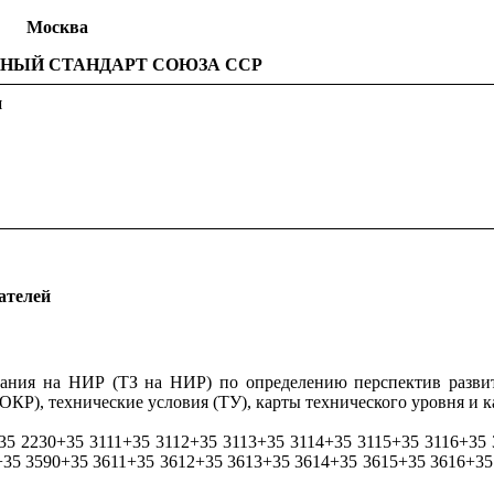
Москва
НЫЙ СТАНДАРТ СОЮЗА ССР
и
ателей
дания на НИР (ТЗ на НИР) по определению перспектив развит
КР), технические условия (ТУ), карты технического уровня и к
35 2230+35 3111+35 3112+35 3113+35 3114+35 3115+35 3116+35
+35 3590+35 3611+35 3612+35 3613+35 3614+35 3615+35 3616+35