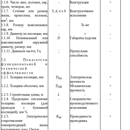
1.1.6. Число
жил, волокон, пар,
-
Конструкция
+
троек, четверок, шт.
1.1.7.
Сечение или размер
S
,
d
,
a
x
b
Конструктивное
+
жилы, проволоки, волокна,
исполнение
2
мм
, мм
1.1.8.
Размер коаксиальных
-
То же
-
пар, мм
1.1.9.
Диаметр по изоляции, мм
-
»
-
1.1.10.
Номинальный или
D
Габариты изделия
-
максимальный наружный
диаметр, размер, мм
1.1.11.
Диапазон частот, Гц
¦
Пропускная
-
способность
1.2.
Показатели
функциональной и
технической
эффективности
1.2.1.
Толщина изоляции, мм
D
Электрическая
+
из
прочность
1.2.2.
Толщина оболочки, мм
D
Механическая
+
об
прочность
1.2.3.
Строительная длина, м
L
-
+
1.2.4
. Предельное отклонение
-
Совершенство
-
толщины изоляции (для
производственного
проводов с бумажной
исполнения
изоляцией), мм %
1.2.5.
Электрическое
R
Проводимость
+
ж
сопротивление
проводника
токопроводящей жилы
постоянному току, Ом/км