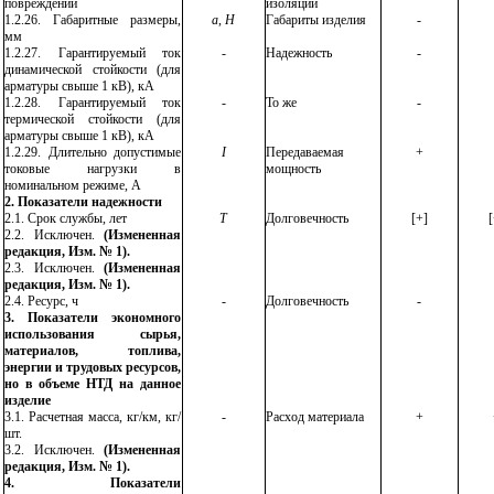
повреждений
изоляции
1.2.26.
Габаритные размеры,
a
,
Н
Габариты изделия
-
мм
1.2.27.
Гарантируемый ток
-
Надежность
-
динамической стойкости (для
арматуры свыше 1 кВ), кА
1.2.28.
Гарантируемый ток
-
То же
-
термической стойкости (для
арматуры свыше 1 кВ), кА
1.2.29.
Длительно допустимые
I
Передаваемая
+
токовые нагрузки в
мощность
номинальном режиме, А
2. Показатели надежности
2.1. Срок
службы, лет
Т
Долговечность
[+]
[
2.2.
Исключен.
(Измененная
редакция, Изм. № 1).
2.3. Исключен.
(Измененная
редакция, Изм. № 1).
2.4.
Ресурс, ч
-
Долговечность
-
3. Показатели экономного
использования сырья,
материалов, топлива,
энергии и трудовых ресурсов,
но в объеме НТД на данное
изделие
3.1.
Расчетная масса, кг/км, кг/
-
Расход материала
+
шт.
3.2. Исключен.
(Измененная
редакция, Изм. № 1).
4. Показатели