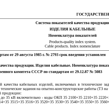
ГОСУДАРСТВЕН
Система показателей качества продукци
ИЗДЕЛИЯ КАБЕЛЬНЫЕ
Номенклатура показателей
Products-quality index system.
Cable products. Index nomenclature
ам от 29 августа 1985 г. № 2793 срок введения установлен
качества продукции. Изделия кабельные. Номенклатура показ
венного комитета СССР по стандартам от 29.12.87 № 5083
ей качества кабельных изделий, включаемых в технические за
ехнические задания на опытно-конструкторские работы (ТЗ на О
й продукции:
 до 35 кВ включительно - коды ОКП 35 2100+35 2210+35 2220+
14+35 3515+35 3516+35 3520+35 3530+35 3540+35 3550+35 3560