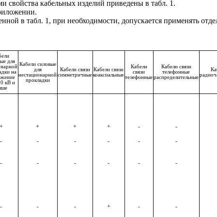
ми свойства кабельных изделий приведены в табл. 1.
риложении.
енной в табл. 1, при необходимости, допускается применять отд
бели
ые для
Кабели силовые
онарной
Кабели
Кабели связи
для
Кабели связи
Кабели связи
Ка
адки на
связи
телефонные
нестационарной
симметричные
коаксиальные
радиоч
яжение
телефонные
распределительные
прокладки
0 кВ и
ыше
+
+
+
+
-
-
-
-
-
-
-
-
-
-
-
-
-
-
-
-
-
+
-
-