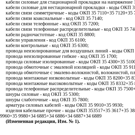
кабели силовые для стационарной прокладки на напряжение 
кабели силовые для нестационарной прокладки - коды ОКП 3
кабели связи симметричные - коды ОКП 35 7110+35 7120+35 
кабели связи коаксиальные - код ОКП 35 7140;
кабели связи телефонные - код ОКП 35 7200;
кабели связи телефонные распределительные - код ОКП 35 74
кабели радиочастотные - код ОКП 35 8800;
кабели управления - код ОКП 35 6100;
кабели контрольные - код ОКП 35 6300;
провода неизолированные для воздушных линий - коды ОКП 
провода неизолированные гибкие - код ОКП 35 1700;
провода силовые изолированные - коды ОКП 35 4300+35 5100
провода обмоточные с эмалевой изоляцией - коды ОКП 35 91
провода обмоточные с эмалево-волокнистой, волокнистой, п
провода монтажные низковольтные - коды ОКП 35 8200+35 83
провода монтажные высоковольтные - коды ОКП 35 8332+35 
провода телефонные распределительные - коды ОКП 35 7500+
шнуры силовые - код ОКП 35 5300;
шнуры слаботочные - код ОКП 35 7800;
арматура силовых кабелей - коды ОКП 35 9910+35 9930;
изделия кабельные прочие - коды ОКП 353517+35 3617+35 38
9960+35 9980+34 6885+34 6886+34 6887+34 6889
(Измененная редакция, Изм. № 1).