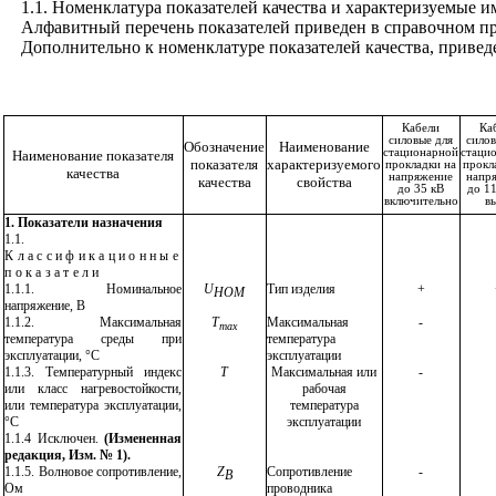
1.1. Номенклатура показателей качества и характеризуемые и
Алфавитный перечень показателей приведен в справочном п
Дополнительно к номенклатуре показателей качества, привед
Кабели
Ка
силовые для
силов
Обозначение
Наименование
стационарной
стаци
Наименование показателя
показателя
характеризуемого
прокладки на
прокл
качества
напряжение
напр
качества
свойства
до 35 кВ
до 11
включительно
в
1. Показатели назначения
1.1.
Классификационные
показатели
1.1.1.
Номинальное
U
Тип изделия
+
НОМ
напряжение, В
1.1.2.
Максимальная
Т
Максимальная
-
max
температура среды при
температура
эксплуатации, °С
эксплуатации
1.1.3.
Температурный индекс
Т
Максимальная или
-
или класс нагревостойкости,
рабочая
или температура эксплуатации,
температура
°С
эксплуатации
1.1.4 Исключен.
(Измененная
редакция, Изм. № 1).
1.1.5.
Волновое сопротивление,
Z
Сопротивление
-
В
Ом
проводника