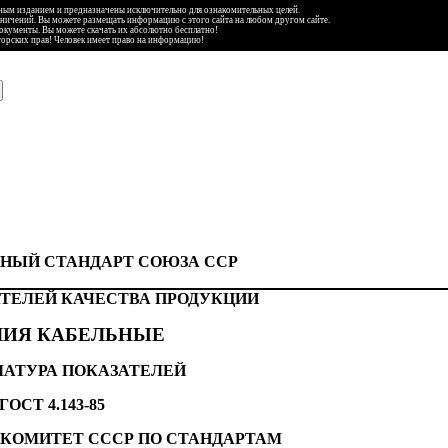
ьным изданием и предназначены исключительно для ознакомительных целей.
аничений. Вы можете размещать информацию с этого сайта на любом другом сайте.
документы. Вы можете скачать их абсолютно бесплатно!
торских прав! Человек имеет право на информацию!
НЫЙ СТАНДАРТ СОЮЗА ССР
ТЕЛЕЙ КАЧЕСТВА ПРОДУКЦИИ
ЛИЯ КАБЕЛЬНЫЕ
АТУРА ПОКАЗАТЕЛЕЙ
ГОСТ 4.143-85
КОМИТЕТ СССР ПО СТАНДАРТАМ