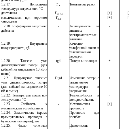
дальнем конце, дБ
1.2.17.
Допустимая
Т
Токовые нагрузки
ж
температура нагрева жил, °С
длительная
Т
[+]
[
ж.дл
максимальная при коротком
Т
[+]
[
к.з
замыкании
1.2.18.
Коэффициент защитного
-
Защищенность от
-
действия
внешних
электромагнитных
влияний
1.2.19.
Внутренняя
-
Качество
-
неоднородность, дБ
телефонной связи и
телевизионной
передачи
1.2.20.
Тангенс угла
tg
d
Потери в изоляции
+
диэлектрических потерь (для
кабелей на напряжение 10 кВ и
выше)
1.2.21.
Приращение тангенса
D
tg
d
Изменение потерь с
+
угла диэлектрических потерь
увеличением
(для кабелей на напряжение 10
температуры и
кВ и выше)
напряжения
1.2.22.
Температура среды при
Теплостойкость и
-
эксплуатации, °С
холодостойкость
1.2.23.
Стойкость к
-
Механическая
[+]
механическим воздействиям
прочность
1.2.24
. Эластичность (кроме
-
Прочность при
-
прямоугольных проводов с
изгибах
бумажной изоляцией), мм
1.2.25.
Число точечных
-
Целостность
-