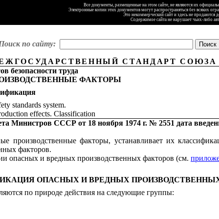
Все документы, размещенные на этом сайте, не являются их официал
Электронные копии этих документов могут распространяться без всяких огр
Это некоммерческий сайт и здесь не продаются 
Содержимое сайта не нарушает чьих-либо ав
Поиск по сайту:
ЕЖГОСУДАРСТВЕННЫЙ СТАНДАРТ СОЮЗА
ов безопасности труда
РОИЗВОДСТВЕННЫЕ ФАКТОРЫ
сификация
ety standards system.
duction effects. Classification
та Министров СССР от 18 ноября 1974 г. № 2551 дата введен
ные производственные факторы, устанавливает их классифик
нных факторов.
ции опасных и вредных производственных факторов (см.
прилож
ФИКАЦИЯ ОПАСНЫХ И ВРЕДНЫХ ПРОИЗВОДСТВЕННЫ
яются по природе действия на следующие группы: