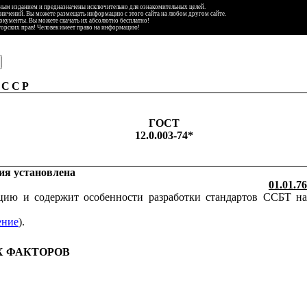
ьным изданием и предназначены исключительно для ознакомительных целей.
аничений. Вы можете размещать информацию с этого сайта на любом другом сайте.
документы. Вы можете скачать их абсолютно бесплатно!
торских прав! Человек имеет право на информацию!
 ССР
ГОСТ
12.0.003-74*
ия установлена
01.01.76
ацию и содержит особенности разработки стандартов ССБТ на
ение
).
Х ФАКТОРОВ