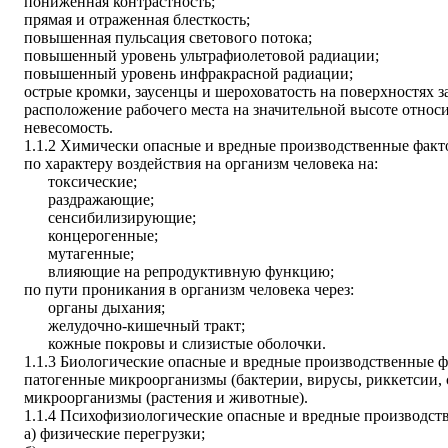
пониженная контрастность;
прямая и отраженная блесткость;
повышенная пульсация светового потока;
повышенный уровень ультрафиолетовой радиации;
повышенный уровень инфракрасной радиации;
острые кромки, заусенцы и шероховатость на поверхностях з
расположение рабочего места на значительной высоте относи
невесомость.
1.1.2 Химически опасные и вредные производственные факт
по характеру воздействия на организм человека на:
токсические;
раздражающие;
сенсибилизирующие;
концерогенные;
мутагенные;
влияющие на репродуктивную функцию;
по пути проникания в организм человека через:
органы дыхания;
желудочно-кишечный тракт;
кожные покровы и слизистые оболочки.
1.1.3 Биологические опасные и вредные производственные 
патогенные микроорганизмы (бактерии, вирусы, риккетсии, 
микроорганизмы (растения и животные).
1.1.4 Психофизиологические опасные и вредные производст
а) физические перегрузки;