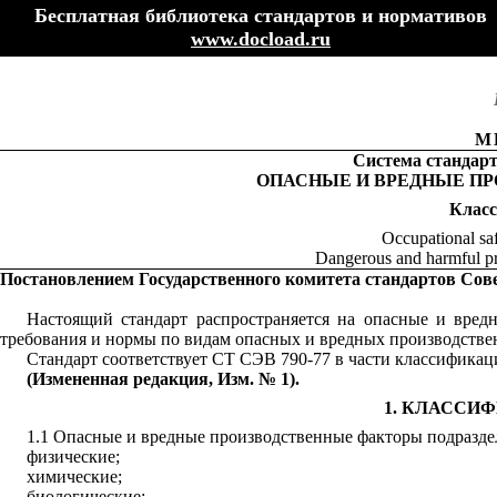
Бесплатная библиотека стандартов и нормативов
www.docload.ru
М
Система стандарт
ОПАСНЫЕ И ВРЕДНЫЕ П
Клас
Occupational saf
Dangerous and harmful pro
Постановлением Государственного комитета стандартов Сове
Настоящий стандарт распространяется на опасные и вред
требования и нормы по видам опасных и вредных производстве
Стандарт соответствует СТ СЭВ 790-77 в части классифика
(Измененная редакция, Изм. № 1).
1. КЛАССИ
1.1
Опасные и вредные производственные факторы подраздел
физические;
химические;
биологические;