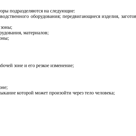
торы подразделяются на следующие:
одственного оборудования; передвигающиеся изделия, загото
 зоны;
удования, материалов;
оны;
очей зоне и его резкое изменение;
оне;
ыкание которой может произойти через тело человека;