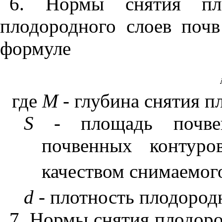
6. Нормы снятия пло
плодородного слоев поч
формуле
где
М
- глубина снятия п
S
- площадь почве
почвенных контуро
качеством снимаемого
d
- плотность плодород
7. Нормы снятия плодоро