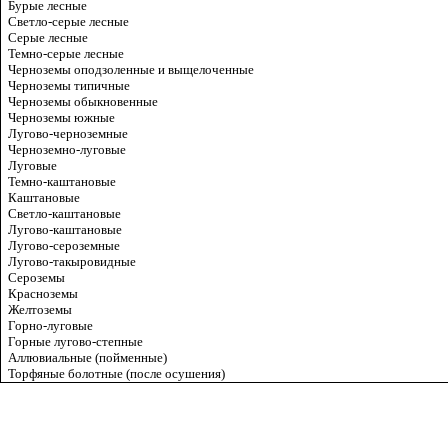
Бурые лесные
Светло-серые лесные
Серые лесные
Темно-серые лесные
Черноземы оподзоленные и выщелоченные
Черноземы типичные
Черноземы обыкновенные
Черноземы южные
Лугово-черноземные
Черноземно-луговые
Луговые
Темно-каштановые
Каштановые
Светло-каштановые
Лугово-каштановые
Лугово-сероземные
Лугово-такыровидные
Сероземы
Красноземы
Желтоземы
Горно-луговые
Горные лугово-степные
Аллювиальные (пойменные)
Торфяные болотные (после осушения)