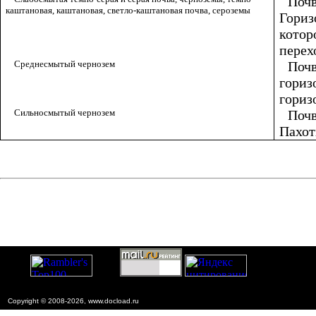
Почв
каштановая, каштановая, светло-каштановая почва, сероземы
Гориз
котор
перех
Среднесмытый чернозем
Почв
гориз
гориз
Сильносмытый чернозем
Почв
Пахот
Copyright © 2008-2026, www.docload.ru