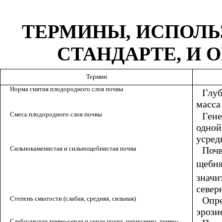
ТЕРМИНЫ, ИСПОЛ
СТАНДАРТЕ, И 
Термин
Норма снятия плодородного слоя почвы
Глуб
масса 
Смесь плодородного слоя почвы
Гене
одной
усред
Сильнокаменистая и сильнощебнистая почва
Почв
щебня
значи
север
Степень смытости (слабая, средняя, сильная)
Опре
эрози
Слабосмытая темно-серая и серая почва, черноземы, темно-