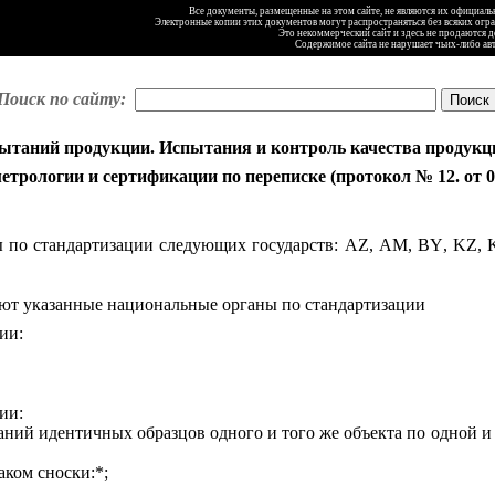
Все документы, размещенные на этом сайте, не являются их официал
Электронные копии этих документов могут распространяться без всяких огр
Это некоммерческий сайт и здесь не продаются 
Содержимое сайта не нарушает чьих-либо ав
Поиск по сайту:
ытаний продукции. Испытания и контроль качества продукц
рологии и сертификации по переписке (протокол № 12. от 02
 по стандартизации следующих государств:
AZ
,
AM
,
BY
,
KZ
,
ают указанные национальные органы по стандартизации
ии:
ии:
аний идентичных образцов одного и того же объекта по одной и
ком сноски:*;