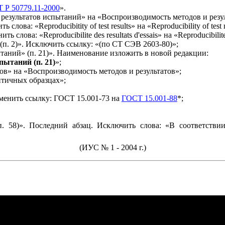
 Р 50779.11-2000
».
 результатов испытаний» на «Воспроизводимость методов и резу
ить
слова
: «Reproducibitity of test results»
на
«Reproducibility of test 
нить
слова
: «Reproducibilite des resultats d'essais»
на
«Reproducibilite
п. 2)». Исключить ссылку: «(по СТ СЭВ 2603-80)»;
таний» (п. 21)». Наименование изложить в новой редакции:
пытаний (п. 21)
»;
тов» на «Воспроизводимость
методов и результатов»;
нтичных образцах»;
менить ссылку: ГОСТ 15.001-73 на
ГОСТ 15.001-88
*;
. 58)». Последний абзац. Исключить слова: «В соответств
(ИУС № 1 - 2004 г.)