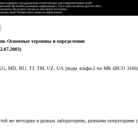
ьным изданием и предназначены исключительно для ознакомительных целей.
аничений. Вы можете размещать информацию с этого сайта на любом другом сайте.
документы. Вы можете скачать их абсолютно бесплатно!
торских прав! Человек имеет право на информацию!
ии. Основные термины и определения
.07.2003)
KG
,
MD
,
RU
,
TJ
,
TM
,
UZ
,
UA
[коды альфа-2 по МК (ИСО 3166
 той же методике в разных лабораториях, разными операторами с