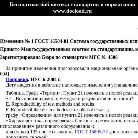
Бесплатная библиотека стандартов и нормативов
www.docload.ru
Изменение № 1 ГОСТ 16504-81 Система государственных исп
Принято Межгосударственным советом по стандартизации, мет
Зарегистрировано Бюро по стандартам МГС № 4508
За принятие изменения проголосовали национальные органы
004]
Поправка
. ИУС 6-2004 г.
Дату введения в действие настоящего изменения устанавлив
Таблица. Графа «Термин». Пункт 21 изложить в новой редакц
«21. Воспроизводимость методов и результатов испытаний*
Е
. Reproducibility of test methods and results
F. Reproducibilite des methodes et resultats d'essais»;
графу «Определение» для пункта 21 изложить в новой редакц
«Характеристика, определяемая близостью результатов испыт
использованием различного оборудования»;
для пункта 105 после ссылки на
ГОСТ 15895-77
дополнить зна
дополнить сноской: