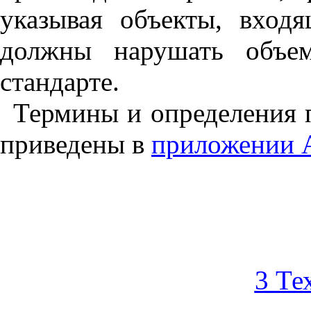
указывая объекты, вход
должны нарушать объе
стандарте.
Термины и определения п
приведены в
прило
ж
ении 
3
Т
е