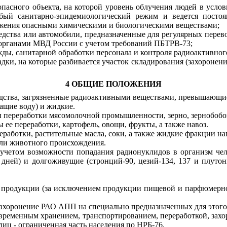
опасного объекта, на которой уровень облучения людей в усло
обый санитарно-эпидемиологический режим и ведется посто
ражения опасными химическими и биологическими веществами;
дства или автомобили, предназначенные для регулярных перево
 органами МВД России с учетом требований ПБТРВ-73;
ды, санитарной обработки персонала и контроля радиоактивног
дки, на которые разбивается участок складирования (захороне
4 ОБЩИЕ ПОЛОЖЕНИЯ
ства, загрязненные радиоактивными веществами, превышающие
ащие воду) и жидкие.
 переработки мясомолочной промышленности, зерно, зернобобов
ее переработки, картофель, овощи, фрукты, а также навоз.
работки, растительные масла, соки, а также жидкие фракции на
или животного происхождения.
 с учетом возможности попадания радионуклидов в организм 
ней) и долгоживущие (стронций-90, цезий-134, 137 и плутоний
 продукции (за исключением продукции пищевой и парфюмерн
захоронение РАО АПП на специально предназначенных для этого 
й, временным хранением, транспортированием, переработкой, за
иц - ограниченная часть населения по НРБ-76.