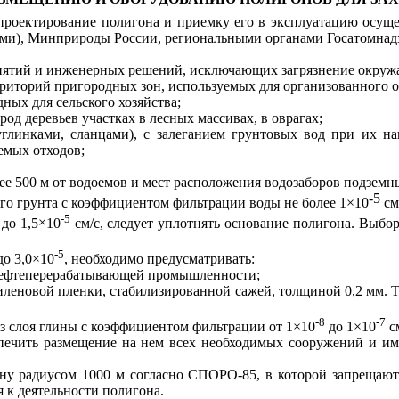
роектирование полигона и приемку его в эксплуатацию осуще
ми), Минприроды России, региональными органами Госатомнадз
риятий и инженерных решений, исключающих загрязнение окруж
ерриторий пригородных зон, используемых для организованного 
ных для сельского хозяйства;
од деревьев участках в лесных массивах, в оврагах;
углинками, сланцами), с залеганием грунтовых вод при их н
емых отходов;
ее 500 м от водоемов и мест расположения водозаборов подземн
-
5
го грунта с коэффициентом фильтрации воды не более 1
×
10
см/
5
-5
до 1,5
×
10
см/с, следует уплотнять основание полигона. Выбо
-5
о 3,0
×
10
, необходимо предусматривать:
и нефтеперерабатывающей промышленности;
тиленовой пленки, стабилизированной сажей, толщиной 0,2 мм. 
-8
-7
з слоя глины с коэффициентом фильтрации от 1
×
10
до 1
×
10
см
печить размещение на нем всех необходимых сооружений и име
ну радиусом 1000 м согласно СПОРО-85, в которой запрещают
к деятельности полигона.