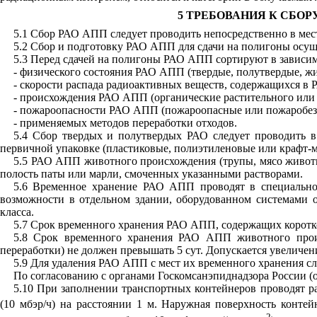
5 ТРЕБОВАНИЯ К СБО
5.1 Сбор РАО АПП следует проводить непосредственно в мест
5.2 Сбор и подготовку РАО АПП для сдачи на полигоны осущ
5.3 Перед сдачей на полигоны РАО АПП сортируют в зависим
- физического состояния РАО АПП (твердые, полутвердые, жи
- скорости распада радиоактивных веществ, содержащихся в
- происхождения РАО АПП (органические растительного или
- пожароопасности РАО АПП (пожароопасные или пожаробез
- применяемых методов переработки отходов.
5.4 Сбор твердых и полутвердых РАО следует проводить 
первичной упаковке (пластиковые, полиэтиленовые или крафт-
5.5 РАО АПП животного происхождения (трупы, мясо живот
полость паты или марли, смоченных указанными растворами.
5.6 Временное хранение РАО АПП проводят в специальн
возможности в отдельном здании, оборудованном системами 
класса.
5.7 Срок временного хранения РАО АПП, содержащих коротк
5.8 Срок временного хранения РАО АПП животного прои
переработки) не должен превышать 5 сут. Допускается увеличе
5.9 Для удаления РАО АПП с мест их временного хранения 
По согласованию с органами Госкомсанэпиднадзора России (
5.10 При заполнении транспортных контейнеров проводят 
(10 мбэр/ч) на расстоянии 1 м. Наружная поверхность контей
2