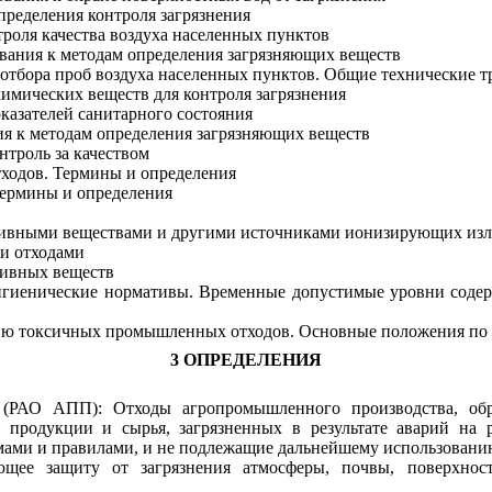
ределения контроля загрязнения
роля качества воздуха населенных пунктов
вания к методам определения загрязняющих веществ
тбора проб воздуха населенных пунктов. Общие технические т
мических веществ для контроля загрязнения
азателей санитарного состояния
я к методам определения загрязняющих веществ
нтроль за качеством
тходов. Термины и определения
Термины и определения
ктивными веществами и другими источниками ионизирующих из
и отходами
тивных веществ
игиенические нормативы. Временные допустимые уровни содер
ию токсичных промышленных отходов. Основные положения по
3 ОПРЕДЕЛЕНИЯ
 (РАО АПП): Отходы агропромышленного производства, обр
й продукции и сырья, загрязненных в результате аварий на
ами и правилами, и не подлежащие дальнейшему использовани
ающее защиту от загрязнения атмосферы, почвы, поверхно