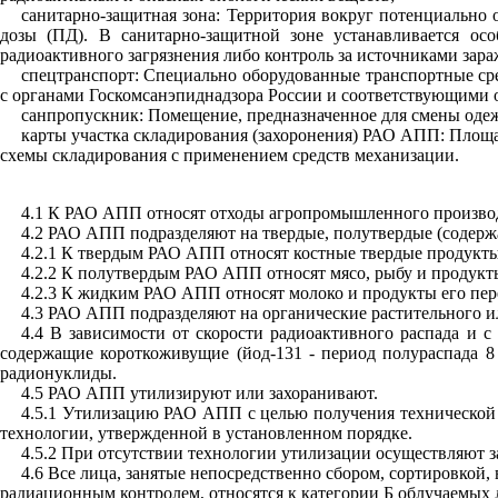
санитарно-защитная зона: Территория вокруг потенциально 
дозы (ПД). В санитарно-защитной зоне устанавливается ос
радиоактивного загрязнения либо контроль за источниками за
спецтранспорт: Специально оборудованные транспортные сре
с органами Госкомсанэпиднадзора России и соответствующими
санпропускник: Помещение, предназначенное для смены одеж
карты участка складирования (захоронения) РАО АПП: Площа
схемы складирования с применением средств механизации.
4.1 К РАО АПП относят отходы агропромышленного производ
4.2 РАО АПП подразделяют на твердые, полутвердые (содерж
4.2.1 К твердым РАО АПП относят костные твердые продукты
4.2.2 К полутвердым РАО АПП относят мясо, рыбу и продукты 
4.2.3 К жидким РАО АПП относят молоко и продукты его пере
4.3 РАО АПП подразделяют на органические растительного 
4.4 В зависимости от скорости радиоактивного распада и
содержащие короткоживущие (йод-131 - период полураспада 8 д
радионуклиды.
4.5 РАО АПП утилизируют или захоранивают.
4.5.1 Утилизацию РАО АПП с целью получения технической
технологии, утвержденной в установленном порядке.
4.5.2 При отсутствии технологии утилизации осуществляют 
4.6 Все лица, занятые непосредственно сбором, сортировко
радиационным контролем, относятся к категории Б облучаемых л