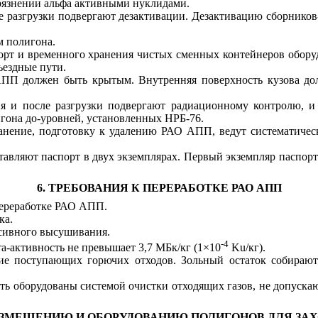
грязнении альфа активными нуклидами.
 разгрузки подвергают дезактивации. Дезактивацию сборников
м полигона.
порт и временного хранения чистых сменных контейнеров обор
ъездные пути.
ПП должен быть крытым. Внутренняя поверхность кузова дол
ния и после разгрузки подвергают радиационному контролю, 
игона до-уровней, установленных НРБ-76.
ранение, подготовку к удалению РАО АПП, ведут систематиче
вляют паспорт в двух экземплярах. Первый экземпляр паспорт
6. ТРЕБОВАНИЯ К ПЕРЕРАБОТКЕ РАО АПП
переработке РАО АПП.
ка.
сивного высушивания.
-4
а-активность не превышает 3,7 МБк/кг (1
×
10
Ku
/кг).
ие поступающих горючих отходов. Зольный остаток собирают
ть оборудованы системой очистки отходящих газов, не допуска
РАЗМЕЩЕНИЮ И ОБОРУДОВАНИЮ ПОЛИГОНОВ ДЛЯ ЗАХ