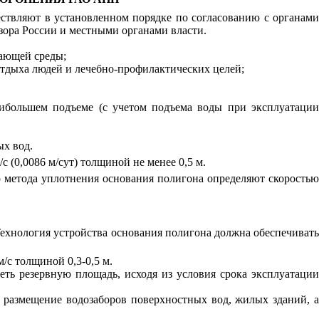
ствляют в установленном порядке по согласованию с органами
ора России и местными органами власти.
ающей среды;
отдыха людей и лечебно-профилактических целей;
аибольшем подъеме (с учетом подъема воды при эксплуатации
ых вод.
с (0,0086 м/сут) толщиной не менее 0,5 м.
р метода уплотнения основания полигона определяют скорость
Технология устройства основания полигона должна обеспечивать
/с толщиной 0,3-0,5 м.
ть резервную площадь, исходя из условия срока эксплуатации
 размещение водозаборов поверхностных вод, жилых зданий, а