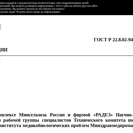
ьным изданием и предназначены исключительно для ознакомительных целей.
аничений. Вы можете размещать информацию с этого сайта на любом другом сайте.
документы. Вы можете скачать их абсолютно бесплатно!
торских прав! Человек имеет право на информацию!
ГОСТ Р 22.8.02-94
ЦИИ
Х
плексе Минсельхоза России и фирмой «РАДЕЗ» Научно-
м рабочей группы специалистов Технического комитета по
 института медикобиологических проблем Минздравмедпрома