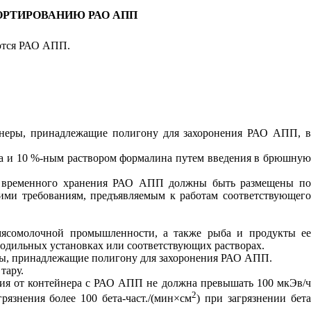
ОРТИРОВАНИЮ РАО АПП
уются РАО АПП.
йнеры, принадлежащие полигону для захоронения РАО АПП, в
а и 10 %-ным раствором формалина путем введения в брюшную
я временного хранения РАО АПП должны быть размещены по
ими требованиям, предъявляемым к работам соответствующего
мясомолочной промышленности, а также рыба и продукты ее
лодильных установках или соответствующих растворах.
ры, принадлежащие полигону для захоронения РАО АПП.
тару.
ния от контейнера с РАО АПП не должна превышать 100 мкЭв/ч
2
язнения более 100 бета-част./(мин
×
см
) при загрязнении бет