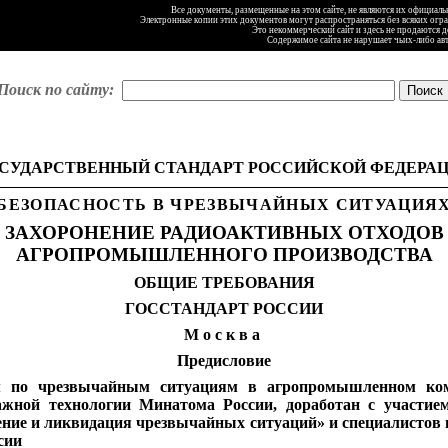
Все документы, размещенные на этом сайте, не являются их официал
Электронные копии этих документов могут распространяться без всяких огр
Это некоммерческий сайт и здесь не продаются 
Содержимое сайта не нарушает чьих-либо ав
Поиск по сайту:
СУДАРСТВЕННЫЙ СТАНДАРТ РОССИЙСКОЙ ФЕДЕРА
БЕЗОПАСНОСТЬ В ЧРЕЗВЫЧАЙНЫХ СИТУАЦИЯ
ЗАХОРОНЕНИЕ РАДИОАКТИВНЫХ ОТХОДОВ
АГРОПРОМЫШЛЕННОГО ПРОИЗВОДСТВА
ОБЩИЕ ТРЕБОВАНИЯ
ГОССТАНДАРТ РОССИИ
Москва
Предисловие
м по чрезвычайным ситуациям в агропромышленном ком
тажной технологии Минатома России, доработан с участие
ение и ликвидация чрезвычайных ситуаций» и специалистов
сии