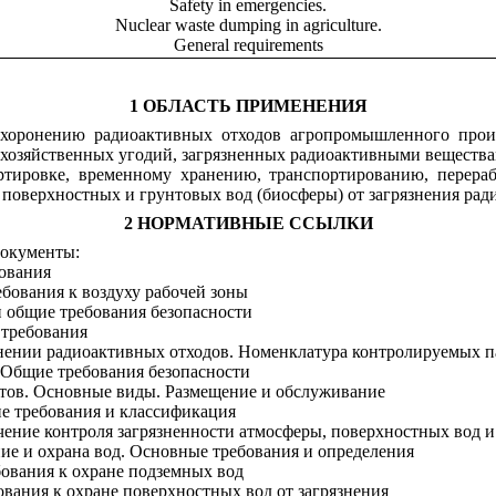
Safety in emergencies.
Nuclear waste dumping in agriculture.
General requirements
1 ОБЛАСТЬ ПРИМЕНЕНИЯ
ахоронению радиоактивных отходов агропромышленного прои
охозяйственных угодий, загрязненных радиоактивными веществам
ортировке, временному хранению, транспортированию, перер
, поверхностных и грунтовых вод (биосферы) от загрязнения р
2 НОРМАТИВНЫЕ ССЫЛКИ
документы:
ования
бования к воздуху рабочей зоны
 общие требования безопасности
 требования
ении радиоактивных отходов. Номенклатура контролируемых п
Общие требования безопасности
тов. Основные виды. Размещение и обслуживание
е требования и классификация
ение контроля загрязненности атмосферы, поверхностных вод 
ие и охрана вод. Основные требования и определения
ования к охране подземных вод
вания к охране поверхностных вод от загрязнения