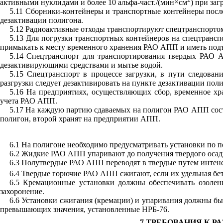
активными нуклидами и более 10 альфа-част./(мин
×
см
) при за
5.11 Сборники-контейнеры и транспортные контейнеры после
дезактивации полигона.
5.12 Радиоактивные отходы транспортируют спецтранспорто
5.13 Для погрузки транспортных контейнеров на спецтранс
примыкать к месту временного хранения РАО АПП и иметь под
5.14 Спецтранспорт для транспортирования твердых РАО А
дезактивирующими средствами и мытье водой.
5.15 Спецтранспорт в процессе загрузки, в пути следова
разгрузки следует дезактивировать на пункте дезактивации пол
5.16 На предприятиях, осуществляющих сбор, временное х
учета РАО АПП.
5.17 На каждую партию сдаваемых на полигон РАО АПП соста
полигон, второй хранят на предприятии АПП.
6.1 На полигоне необходимо предусматривать установки по 
6.2 Жидкие РАО АПП упаривают до получения твердого осад
6.3 Полутвердые РАО АПП переводят в твердые путем интен
6.4 Твердые горючие РАО АПП сжигают, если их удельная бет
6.5 Кремационные установки должны обеспечивать озолен
захоронение.
6.6 Установки сжигания (кремации) и упаривания должны бы
превышающих значения, установленные НРБ-76.
7 ТРЕБОВАНИЯ К 