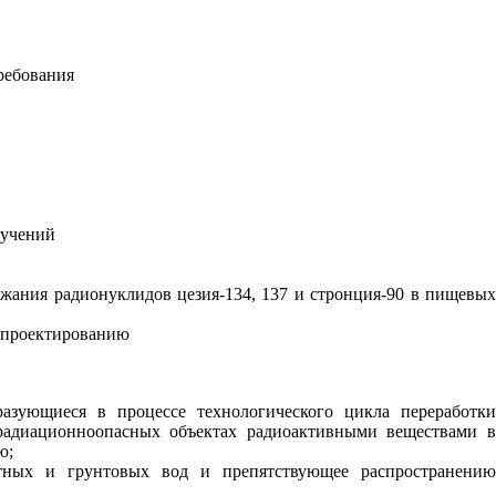
ребования
лучений
жания радионуклидов цезия-134, 137 и стронция-90 в пищевых
 проектированию
азующиеся в процессе технологического цикла переработки
 радиационноопасных объектах радиоактивными веществами в
ю;
стных и грунтовых вод и препятствующее распространению