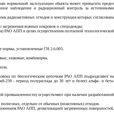
виях нормальной эксплуатации объекта может превысить предел
янное наблюдение и радиационный контроль за источниками
зок радиоактивных отходов и конструкция которых согласована
о загрязнения кожных покровов и спецодежды;
ния) РАО АПП в целях осуществления поэтапной технологической
 нормы, установленные ГН 2.6.005.
ые, злаковые, комбикорма.
воза.
человека по биологическим цепочкам РАО АПП подразделяют на
-239 - период полураспада до 30 лет и более) альфа- и бета-
ой промышленности) осуществляют при наличии разработанной
полигонах, отдельно от обычных (неактивных) отходов.
хоронением РАО АПП, дезактивацией загрязненных поверхностей,