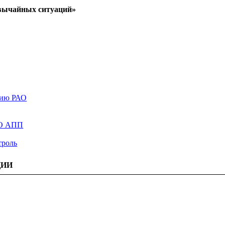
звычайных ситуаций»
нию РАО
АО АПП
троль
ЦИИ