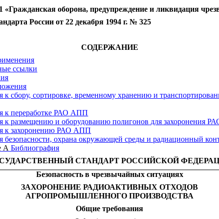
 «Гражданская оборона, предупреждение и ликвидация чре
рта России от 22 декабря 1994 г. № 325
СОДЕРЖАНИЕ
рименения
ные ссылки
ния
ложения
я к сбору, сортировке, временному хранению и транспортирова
ия к переработке РАО АПП
ия к размещению и оборудованию полигонов для захоронения Р
ия к захоронению РАО АПП
я безопасности, охрана окружающей среды и радиационный кон
е А
Библиография
СУДАРСТВЕННЫЙ СТАНДАРТ РОССИЙСКОЙ ФЕДЕРА
Безопасность в чрезвычайных ситуациях
ЗАХОРОНЕНИЕ РАДИОАКТИВНЫХ ОТХОДОВ
АГРОПРОМЫШЛЕННОГО ПРОИЗВОДСТВА
Общие
требования