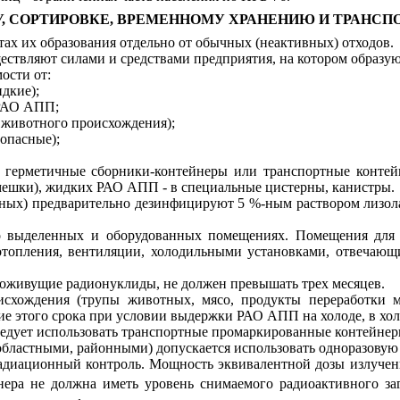
РУ, СОРТИРОВКЕ, ВРЕМЕННОМУ ХРАНЕНИЮ И ТРАНСП
ах их образования отдельно от обычных (неактивных) отходов.
ествляют силами и средствами предприятия, на котором образ
ости от:
дкие);
 РАО АПП;
 животного происхождения);
опасные);
в герметичные сборники-контейнеры или транспортные конте
мешки), жидких РАО АПП - в специальные цистерны, канистры.
ных) предварительно дезинфицируют 5 %-ным раствором лизол
о выделенных и оборудованных помещениях. Помещения дл
отопления, вентиляции, холодильными установками, отвечающ
оживущие радионуклиды, не должен превышать трех месяцев.
схождения (трупы животных, мясо, продукты переработки 
ние этого срока при условии выдержки РАО АПП на холоде, в хо
следует использовать транспортные промаркированные контейне
областными, районными) допускается использовать одноразовую 
радиационный контроль. Мощность эквивалентной дозы излуче
нера не должна иметь уровень снимаемого радиоактивного загр