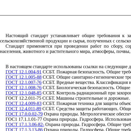
Настоящий стандарт устанавливает общие требования к з
сельскохозяйственной продукции и сырья, полученных с сельск
Стандарт применяется при проведении работ по сбору, с
населения, животного и растительного мира, атмосферы, почвы
В настоящем стандарте использованы ссылки на следующие 
ГОСТ 12.1.004-91
ССБТ. Пожарная безопасность. Общие треб
ГОСТ 12.1.005-88
ССБТ. Общие санитарно-гигиенические тре
ГОСТ 12.1.007-76
ССБТ. Вредные вещества. Классификация и
ГОСТ 12.1.008-76
ССБТ. Биологическая безопасность. Общие
ГОСТ 12.1.048-85
ССБТ. Контроль радиационный при захорон
ГОСТ 12.2.011-75 ССБТ. Машины строительные и дорожные. 
ГОСТ 12.4.009-83
ССБТ. Пожарная техника для защиты объек
ГОСТ 12.4.011-89
ССБТ. Средства защиты работающих. Общи
ГОСТ 17.0.0.02-79
Охрана природы. Метрологическое обеспеч
ГОС1 17.1.1.01-77 Охрана природы. Гидросфера. Использован
ГОСТ 17.1.3.06-82-
Охрана природы. Гидросфера. Общие треб
ГОСТ 17.1.3.13-86
Охрана природы. Гидросфера. Общие требо