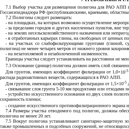
7.1 Выбор участка для размещения полигона для РАО АПП п
Госсанэпиднадзора РФ (республиканскими, краевыми, областны
7.2 Полигоны следует размещать:
- на площадках, на которых возможно осуществление мероп
- за пределами городов и других населенных пунктов, вне т
- на землях несельскохозяйственного назначения или непригод
- в отработанных карьерах глины, на свободных от ценных пор
- на участках со слабофильтрующими грунтами (глиной, с
полигона) не менее четырех метров от нижнего уровня захороня
- на незатопляемой и незаболоченной низменности.
Границы участка следует устанавливать на расстоянии не мен
7.3 Основание (днище) полигона должно иметь слой связанно
-
Для грунтов, имеющих коэффициент фильтрации от 1,0
×
10
распада радиоактивных веществ, содержащихся в РАО АПП.
-5
Для грунтов, имеющих коэффициент фильтрации от 1,5
×
10
д
- связывание слоя грунта 5-10 мм продуктами или отходам
- устройство искусственного основания из двух слоев полиэ
сохранность пленки;
- создание искусственного противофильтрационного экрана и
7.4 Размеры участка отводимого под полигон, должны обес
полигона не менее 20 лет.
7.5 Вокруг полигона устанавливают санитарно-защитную зо
также промышленных и подсобных сооружений, не относящихся 