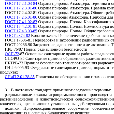
ГОСТ 17.2.1.03-84
Охрана природы. Атмосфера. Термины и оп
ГОСТ 17.2.3.01-86
Охрана природы. Атмосфера. Правила конт
ГОСТ 17.2.4.02-81 Охрана природы. Атмосфера. Общие требо
ГОСТ 17.2.6.01-86
Охрана природы Атмосфера. Приборы для о
ГОСТ 17.4.1.02-83
Охрана природы. Почвы. Классификация хи
ГОСТ 17.4.2.01-81
Охрана природы. Почвы. Номенклатура пок
ГОСТ 17.4.3.03-85
Охрана природы. Почвы. Общие требовани
ГОСТ 2874-82
Вода питьевая. Гигиенические требования и ко
ГОСТ 17606-81 Переработка и захоронение радиоактивных о
ГОСТ 20286-90 Загрязнение радиоактивное и дезактивация. 
НРБ-76/87 Нормы радиационной безопасности
ОСП-72
/87 Основные санитарные правила работы с радиоа
СПОРО-85 Санитарные правила обращения с радиоактивным
ПБТРВ-73 Правила безопасного транспортирования радиоак
ГН 2.6.005-93 Федеральные санитарные правила, нормы и г
продуктах
СНиП 2.01.28-85
Полигоны по обезвреживанию и захоронен
3.1 В настоящем стандарте применяют следующие термины:
радиоактивные отходы агропромышленного производства
растениеводческой и животноводческой сельскохозяйственно
количествах, превышающих установленные действующими норм
полигон: Природоохранительное сооружение, обеспечив
радиоактивных и опасных биологических веществ;