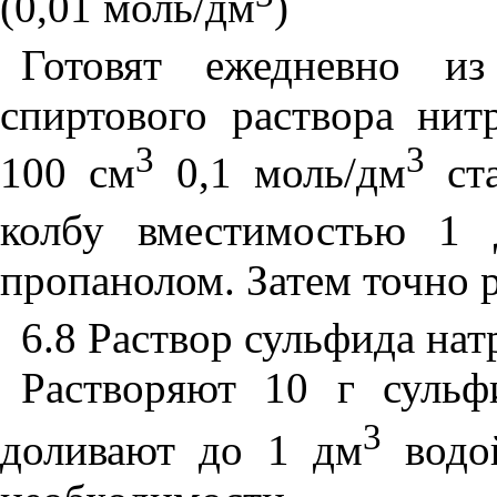
(0,01 моль/дм
)
Готовят ежедневно из
спиртового раствора нит
3
3
100 см
0,1 моль/дм
ста
колбу вместимостью 1 
пропанолом. Затем точно 
6.8 Раствор сульфида нат
Растворяют 10 г сульф
3
доливают до 1 дм
водой