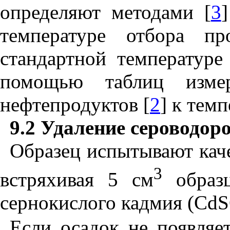
определяют методами [
3
температуре отбора п
стандартной температур
помощью таблиц изме
нефтепродуктов [
2
] к тем
9.2
Удаление сероводор
Образец испытывают каче
3
встряхивая 5 см
образ
сернокислого кадмия (
Cd
Если осадок не появляет