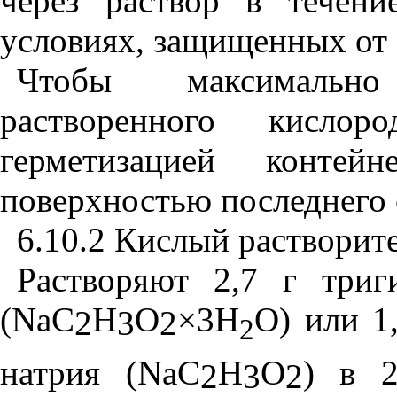
через раствор в течен
условиях, защищенных от 
Чтобы максимальн
растворенного кисло
герметизацией контей
поверхностью последнего 
6.10.2 Кислый растворит
Растворяют 2,7 г триг
(
NaC
H
O
×
3Н
О) или 1
2
3
2
2
натрия (
NaC
H
O
) в 
2
3
2