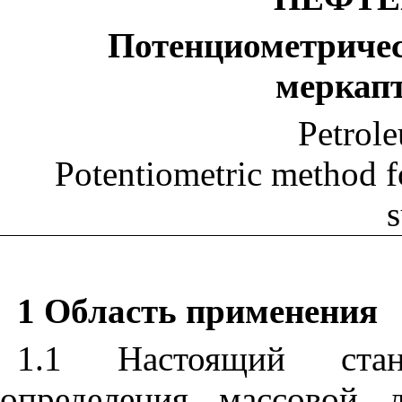
Потенциометричес
меркап
Petrol
Potentiometric method f
s
1 Область
применения
1.1 Настоящий стан
определения массовой 