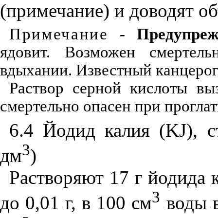
(примечание) и доводят об
Примечание
-
Предупре
ядовит. Возможен смертел
вдыхании. Известный канцерог
Раствор серной кислоты вы
смертельно опасен при прогла
6.4 Йодид калия (
KJ
), 
3
дм
)
Растворяют 17 г йодида 
3
до 0,01 г, в
100
см
воды в