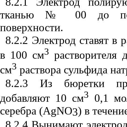
8.2.1 Электрод полиру
тканью № 00 до появ
поверхности.
8.2.2 Электрод ставят в
3
в
100
см
растворителя д
3
см
раствора сульфида нат
8.2.3 Из бюретки пр
3
добавляют 10 см
0,1 мо
серебра (
AgNO
) в течени
3
8.2.4 Вынимают электрод