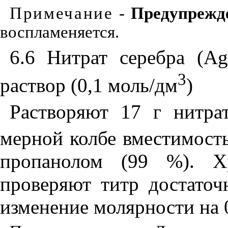
Примечание
-
Предупрежд
воспламеняется.
6.6 Нитрат серебра (
A
3
раствор (0,1 моль/дм
)
Растворяют 17 г нитра
мерной колбе вместимост
пропанолом (99 %). Х
проверяют титр достаточ
изменение молярности на 