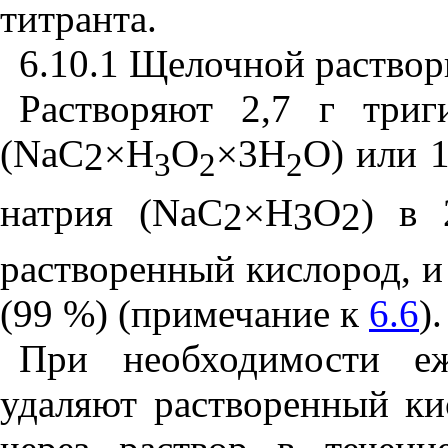
титранта.
6.10.1 Щелочной раствор
Растворяют 2,7 г триг
(
NaC
×
Н
О
×
3Н
О) или 1
2
3
2
2
натрия (
NaC
×
H
O
) в 
2
3
2
растворенный кислород, и
(99 %) (примечание к
6.6
).
При необходимости еж
удаляют растворенный ки