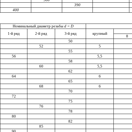
390
400
Номинальный диаметр резьбы
d
=
D
1-й ряд
2-й ряд
3-й ряд
крупный
8
50
52
5
55
56
5,5
58
60
5,5
62
64
6
65
68
6
70
72
75
76
78
80
82
85
90