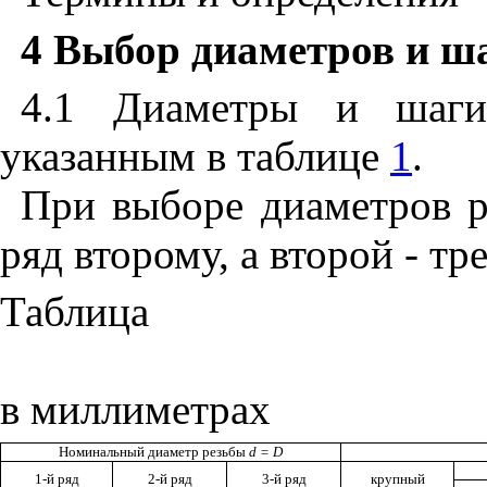
4 Выбор диаметров и ш
4.1 Диаметры и шаги 
указанным в таблице
1
.
При выборе диаметров р
ряд второму, а второй - тр
Таб
в миллиметрах
Номинальный диаметр резьбы
d
=
D
1-й ряд
2-й ряд
3-й ряд
крупный