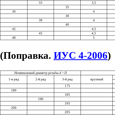
33
3,5
35
36
4
38
39
4
40
42
4,5
45
4,5
48
5
(Поправка.
ИУС 4-2006
)
Номинальный диаметр резьбы
d
=
D
1-и ряд
2-й ряд
3-й ряд
крупный
175
180
185
190
195
200
205