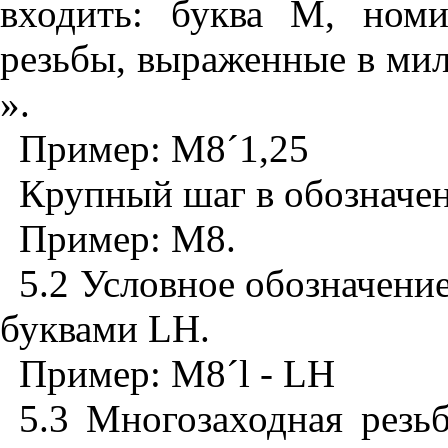
входить: буква М, ном
резьбы, выраженные в ми
».
Пример: М8
´
1,25
Крупный шаг в обозначе
Пример: М8.
5.2 Условное обозначени
буквами
LH
.
Пример:
M
8
´
l
-
LH
5.3 Многозаходная резь