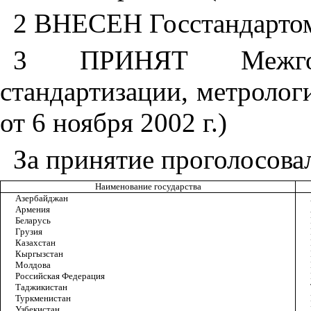
2 ВНЕСЕН Госстандарто
3 ПРИНЯТ Межгос
стандартизации, метролог
от 6 ноября 2002 г.)
За принятие проголосова
Наименование государства
Азербайджан
Армения
Беларусь
Грузия
Казахстан
Кыргызстан
Молдова
Российская Федерация
Таджикистан
Туркменистан
Узбекистан