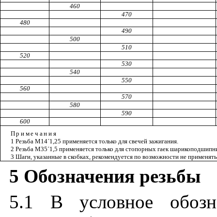
460
470
480
490
500
510
520
530
540
550
560
570
580
590
600
Примечания
1 Резьба М14
´
1,25 применяется только для свечей зажигания.
2 Резьба М35
´
1,5 применяется только для стопорных гаек шарикоподшипн
3 Шаги, указанные в скобках, рекомендуется по возможности не применять
5 Обозначения резьбы
5.1 В условное обозн