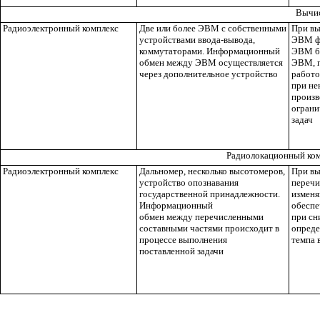
Вычис
Радиоэлектронный комплекс
Две или более ЭВМ с собственными
При вы
устройствами ввода-вывода,
ЭВМ ф
коммутаторами. Информационный
ЭВМ бе
обмен между ЭВМ осуществляется
ЭВМ, п
через дополнительное устройство
работо
при не
произв
ограни
задач
Радиолокационный ком
Радиоэлектронный комплекс
Дальномер, несколько высотомеров,
При вы
устройство опознавания
переч
государственной принадлежности.
изменя
Информационный
обеспе
обмен между перечисленными
при сн
составными частями происходит в
опреде
процессе выполнения
темпа 
поставленной задачи