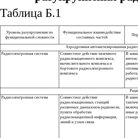
Таблица Б.1
Уровень разукрупнения по
Функциональное взаимодействие
Пер
функциональной сложности
составных частей
Аэродромная автоматизированная радио
Радиоэлектронная система
Совместное действие наземного
В зави
радиолокационного комплекса,
интенс
вычислительного комплекса и
движен
бортового радиоэлектронного
оптима
комплекса
работ
радиоэ
Ради
Радиоэлектронная система
Совместное действие
В зави
радиолокационных станций
тактич
различных диапазонов радиоволн,
включа
пункта обработки
иные р
радиолокационной информации,
станци
линий и узлов связи