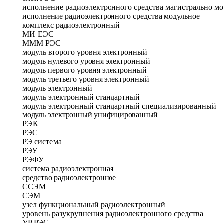
исполнение радиоэлектронного средства магистрально м
исполнение радиоэлектронного средства модульное
комплекс радиоэлектронный
МИ ЕЭС
МММ РЭС
модуль второго уровня электронный
модуль нулевого уровня электронный
модуль первого уровня электронный
модуль третьего уровня электронный
модуль электронный
модуль электронный стандартный
модуль электронный стандартный специализированный
модуль электронный унифицированный
РЭК
РЭС
РЭ система
РЭУ
РЭФУ
система радиоэлектронная
средство радиоэлектронное
ССЭМ
СЭМ
узел функциональный радиоэлектронный
уровень разукрупнения радиоэлектронного средства
УР РЭС