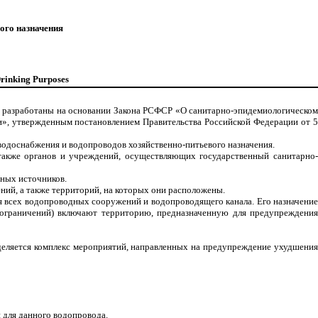
ого назначения
Drinking Purposes
» разработаны на основании Закона РСФСР «О санитарно-эпидемиологическом
ии», утвержденным постановлением Правительства Российской Федерации от 5
водоснабжения и водопроводов хозяйственно-питьевого назначения.
 также органов и учреждений, осуществляющих государственный санитарно-
мных источников.
ний, а также территорий, на которых они расположены.
ия всех водопроводных сооружений и водопроводящего канала. Его назначение
 ограничений) включают территорию, предназначенную для предупреждения
еделяется комплекс мероприятий, направленных на предупреждение ухудшения
 для данного водопровода.