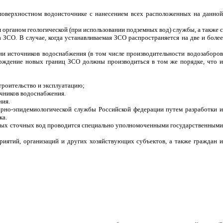
оверхностном водоисточнике с нанесением всех расположенных на данно
 органом геологической (при использовании подземных вод) службы, а также с
ЗСО. В случае, когда устанавливаемая ЗСО распространяется на две и более
и источников водоснабжения (в том числе производительности водозаборов
ерждение новых границ ЗСО должны производиться в том же порядке, что и
троительство и эксплуатацию;
очников водоснабжения.
ния.
арно-эпидемиологической службы Российской федерации путем разработки и
ка.
емых сточных вод проводится специально уполномоченными государственными
риятий, организаций и других хозяйствующих субъектов, а также граждан и