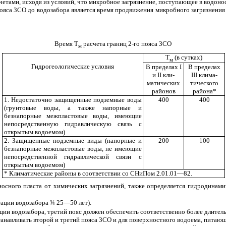
етами, исходя из условий, что микробное загрязнение, поступающее в водонос
яса ЗСО до водозабора является время продвижения микробного загрязнения 
Время Т
расчета границ 2-го пояса ЗСО
м
Т
(в сутках)
м
Гидрогеологические условия
В пределах
I
В пределах
и
II
кли­
III
клима­
матических
тического
районов
района*
1. Недостаточно защищенные подземные воды
400
400
(грунтовые воды, а также напорные и
безнапорные межпластовые воды, имеющие
непосредственную гидравлическую связь с
открытым водоемом)
2. Защищенные подземные виды (напорные и
200
100
безнапорные межпластовые воды, не имеющие
непосредственной гидравлической связи с
открытым водоемом)
* Климатические районы в соответствии со СНиПом 2.01.01—82.
оносного пласта от химических загрязнений, также определяется гидродинам
тации водозабора
¾
25—50 лет).
ии водозабора, третий пояс должен обеспечить соответственно более длитель
авливать второй и третий пояса ЗСО и для поверхностного водоема, питающего е