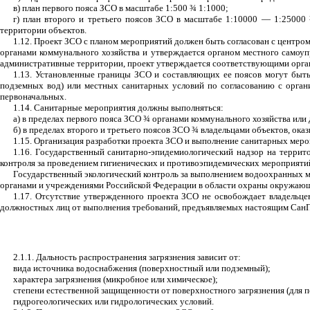
в) план первого пояса ЗСО в масштабе 1:500
¾
1:1000;
г) план второго и третьего поясов ЗСО в масштабе 1:10000 — 1:25000
территории объектов.
1.12. Проект ЗСО с планом мероприятий должен быть согласован с центро
органами коммунального хозяйства и утверждается органом местного самоупр
административные территории, проект утверждается соответству­ю­щими орга
1.13. Установленные границы ЗСО и составляющих ее поясов могут быть
подземных вод) или местных санитарных условий по согласованию с орган
первоначальных.
1.14. Санитарные мероприятия должны выполняться:
а) в пределах первого пояса ЗСО
¾
органами коммунального хозяйства или 
б) в пределах второго и третьего поясов ЗСО
¾
владельцами объектов, оказ
1.15. Организация разработки проекта ЗСО и выполнение санитарных меро
1.16. Государственный санитарно-эпидемиологический надзор на терри
контроля за проведением гигиенических и противоэпидемических мероприятий
Государственный экологический контроль за выполнением водоохранных м
органами и учреждениями Российской Федерации в области охраны окружаю
1.17. Отсутствие утвержденного проекта ЗСО не освобождает владельце
должностных лиц от выполнения требований, предъявляемых настоящим Сан
2.1.1. Дальность распространения загрязнения зависит от:
вида источника водоснабжения (поверхностный или подземный);
характера загрязнения (микробное или химическое);
степени естественной защищенности от поверхностного загрязнения (для п
гидрогеологических или гидрологических условий.