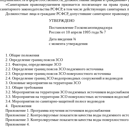
«Санитарным правонарушением признается посягающее на права гражда
санитарного законодательства РСФСР, в том числе действующих санитарных пр
Должностные лица и граждане РСФСР, допустившие санитарное правонаруш
УТВЕРЖДЕНО
Постановление Госкомсанэпиднадзора
России от 10 апреля 1995 года № 7
Дата введения
¾
с момента утверждения
1. Общие положения
2. Определение границ поясов ЗСО
2.1.
Факторы, определяющие ЗСО
2.2.
Определение границ поясов ЗСО подземного источника
2.3.
Определение границ поясов ЗСО поверхностного источника
2.4.
Определение границ ЗСО водопроводных сооружений и водоводов
3. Основные мероприятия на территории ЗСО
3.1.
Общие требования
3.2.
Мероприятия на территории ЗСО подземных источников водоснабжен
3.3.
Мероприятия на территории ЗСО поверхностных источников водосна
3.4.
Мероприятия по санитарно-защитной полосе водоводов
4.
Приложения
Приложение 1. Программа изучения источников водоснабжения
Приложение 2. Контролируемые показатели качества воды подзем­ного ист
Приложение 3. Контролируемые показатели качества воды поверх­ностного
Приложение 4.