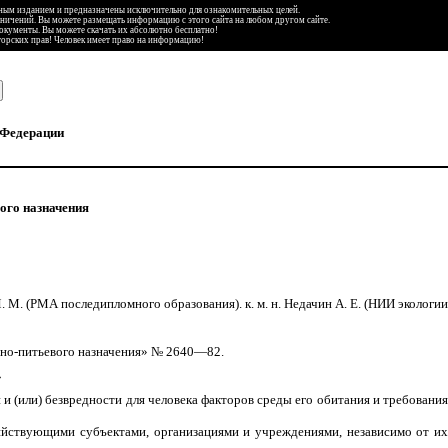
ьным изданием и предназначены исключительно для ознакомительных целей.
аничений. Вы можете размещать информацию с этого сайта на любом другом сайте.
документы. Вы можете скачать их абсолютно бесплатно!
торских прав! Человек имеет право на информацию!
 Федерации
ого назначения
 М. М. (РМА последипломного образования). к. м. н. Недачин А. Е. (НИИ экологии
нно-питьевого назначения» № 2640—82.
»
 (или) безвредности для человека факторов среды его обитания и требования
йствующими субъектами, организациями и учреждениями, независимо от их