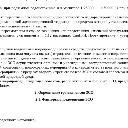
¾
при подземном водоисточнике и в масштабе 1:25000 — 1:50000
¾
при п
м государственного санитарно-эпидемиологического надзора, территориальным
авления той административной территории, в пределах которой установлена 
нами исполнительной власти.
 пересмотрены в случае возникших или предстоящих изменений эксплуатаци
изациями, указанными в п. 1.12 настоящих СанПиН. Проектирование и утв
другими владельцами водопроводов за счет средств, предусмотренных на их с
ывающих (или могущих оказать) отрицательное влияние на качество воды ист
приятий в пределах ее поясов осуществляется органами местного самоуправле
тории ЗСО осуществляется органами и учреждениями государственной санит
, согласования водоохранных мероприятий и контроля качества воды источни
ероприятий в пределах второго и третьего поясов ЗСО и составом сбрасыва
щей природной среды.
в водопровода, владельцев объектов, расположенных в границах ЗСО, предп
Пином.
2. Определение границ поясов ЗСО
2.1. Факторы, определяющие ЗСО
одземного источника);