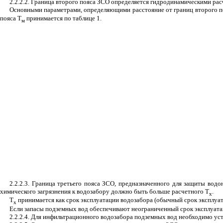
2.2.2.2. Граница второго пояса ЗСО определяется гидродинамическими расч
Основными параметрами, определяющими расстояние от границ второго по
пояса Т
принимается по таблице 1.
м
2.2.2.3. Граница третьего пояса ЗСО, предназначенного для защиты вод
химического загрязнения к водозабору должно быть больше расчетного Т
.
х
Т
принимается как срок эксплуатации водозабора (обычный срок эксплуа
х
Если запасы подземных вод обеспечивают неограниченный срок эксплуатац
2.2.2.4. Для инфильтрационного водозабора подземных вод необходимо устан