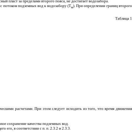
ный пласт за пределами второго пояса, не достигает водозабора.
с потоком подземных вод к водозабору (Т
). При определении границ второг
м
Таблица 1
ическими расчетами. При этом следует исходить из того, что время движения
ное сохранение качества подземных вод.
го, в соответствии с п. п. 2.3.2 и 2.3.3.