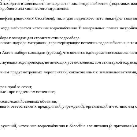
й находятся в зависимости от вида источников водоснабжения (подземных или
кробного или химического загрязнения.
инфильтрационных бассейнов), так и для подземного источника (для защиты
когда выбирается источник водоснабжения. В генеральных планах застройки
бора площадки для строительства водозабора.
ического надзора материалы, характеризующие источник водоснабжения, в том
Акта о выборе площадки (трассы), что является одновременно согласованием
ействующих водопроводов, не имеющих установленных зон санитарной охраны,
ечнем предусмотренных мероприятий, согласованных с землепользователями,
рех проб за сезон;
ные - при подземном источнике;
 сельскохозяйственных объектов;
ения и ответственных предприятий, учреждений, организаций и частных лиц с
ужений, источника водоснабжения и бассейна его питания (с притоками) в