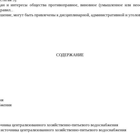
н и интересы общества противоправное, виновное (умышленное или неост
авил...
ение, могут быть привлечены к дисциплинарной, административной и уголовн
СОДЕРЖАНИЕ
ия
бжения
очника централизованного хозяйственно-питьевого водоснабжения
 источника централизованного хозяйственно-питьевого водоснабжения