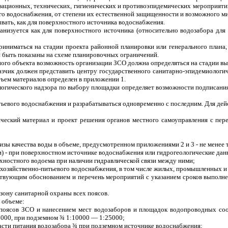
зационных, технических, гигиенических и противо­эпи­демических мероприяти
о водоснабжения, от степени их естественной защищенности и возможного ми
вать, как для поверхностного источника водоснабжения.
изуется как для поверхностного источника (относительно водозабора для 
ниматься на стадии проекта районной планировки или генерального плана, 
 быть показаны на схеме планировочных ограничений.
ого объекта возможность организации ЗСО должна определяться на стадии вы
аказчик должен представить центру государственного санитарно-эпидемиолог
ъем материалов определен в приложении 1.
огического надзора по выбору площадки определяет возможности подписания 
итьевого водоснабжения и разрабатываться одновременно с последним. Для д
ический материал и проект решения органов местного самоуправления с пер
зы качества воды в объеме, предусмотренном приложениями 2 и 3 - не менее т
и) - при поверхностном источнике водоснабжения или гидрогеологические дан
хностного водоема при наличии гидравлической связи между ними;
а хозяйственно-питьевого водоснабжения, в том числе жилых, промышленных и
етствующим обоснованием и перечень мероприятий с указанием сроков выполн
 зону санитарной охраны всех поясов.
 объеме:
поясов ЗСО и нанесением мест водозаборов и площадок водопроводных соор
000, при подземном
¾
1:10000 — 1:25000;
асти питания водозабора
¾
при подземном источнике водоснабжения;