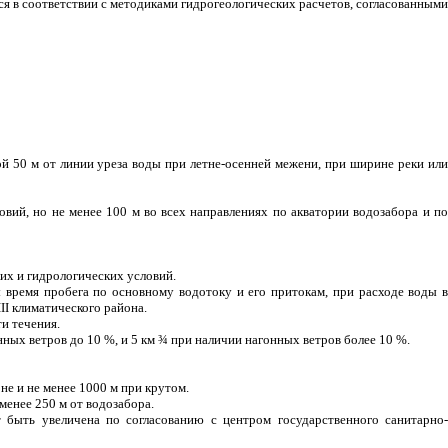
ся в соответствии с методиками гидрогеологических расчетов, согласованными
 50 м от линии уреза воды при летне-осенней межени, при ширине реки ил
овий, но не менее 100 м во всех направлениях по акватории водозабора и по
ких и гидрологических условий.
ы время пробега по основному водотоку и его притокам, при расходе воды в
 III климатического района.
и течения.
ных ветров до 10 %, и 5 км
¾
при наличии нагонных ветров более 10 %.
не и не менее 1000 м при крутом.
менее 250 м от водозабора.
 быть увеличена по согласованию с центром государственного санитарно-