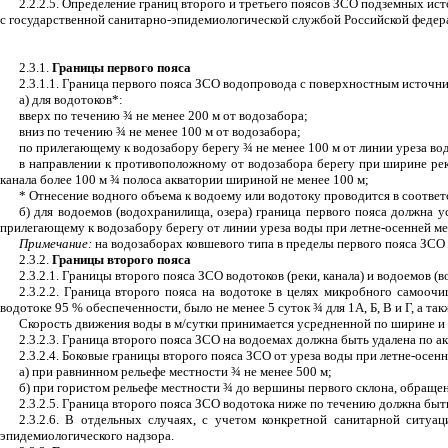
2.2.2.5. Определение границ второго и третьего поясов ЗСО подземных и
с государственной санитарно-эпидемиологической службой Российской федер
2.3.1.
Границы первого пояса
2.3.1.1. Граница первого пояса ЗСО водопровода с поверхностным источни
а) для водотоков*:
вверх по течению
¾
не менее 200 м от водозабора;
вниз по течению
¾
не менее 100 м от водозабора;
по прилегающему к водозабору берегу
¾
не менее 100 м от линии уреза во
в направлении к противоположному от водозабора берегу при ширине ре
канала более 100 м
¾
полоса акватории шириной не менее 100 м;
* Отнесение водного объема к водоему или водотоку проводится в соотве
б) для водоемов (водохранилища, озера) граница первого пояса должна у
прилегающему к водозабору берегу от линии уреза воды при летне-осенней м
П
римечание:
на водозаборах ковшевого типа в пределы первого пояса ЗСО 
2.3.2.
Границы второго пояса
2.3.2.1. Границы второго пояса ЗСО водотоков (реки, канала) и водоемов 
2.3.2.2. Граница второго пояса на водотоке в целях микробного самооч
водотоке 95 % обеспеченности, было не менее 5 суток
¾
для 1А, Б, В и Г, а т
Скорость движения воды в м/сутки принимается усредненной по ширине и д
2.3.2.3. Граница второго пояса ЗСО на водоемах должна быть удалена по а
2.3.2.4. Боковые границы второго пояса ЗСО от уреза воды при летне-осе
а) при равнинном рельефе местности
¾
не менее 500 м;
б) при гористом рельефе местности
¾
до вершины первого склона, обращенн
2.3.2.5. Граница второго пояса ЗСО водотока ниже по течению должна быт
2.3.2.6. В отдельных случаях, с учетом конкретной санитарной ситуа
эпидемиологического надзора.