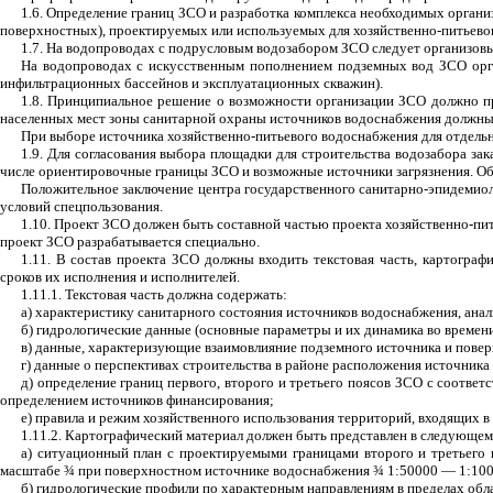
1.6. Определение границ ЗСО и разработка комплекса необходимых органи
поверхностных), проектируемых или используемых для хозяйственно-питьевог
1.7. На водопроводах с подрусловым водозабором ЗСО следует организовы
На водопроводах с искусственным пополнением подземных вод ЗСО орган
инфильтрационных бассейнов и эксплуатационных скважин).
1.8. Принципиальное решение о возможности организации ЗСО должно при
населенных мест зоны санитарной охраны источников водоснабжения должны
При выборе источника хозяйственно-питьевого водоснабжения для отдельн
1.9. Для согласования выбора площадки для строительства водозабора з
числе ориентировочные границы ЗСО и возможные источники загрязнения. Об
Положительное заключение центра государственного санитарно-эпидемиол
условий спецпользования.
1.10. Проект ЗСО должен быть составной частью проекта хозяйственно-п
проект ЗСО разрабатывается специально.
1.11. В состав проекта ЗСО должны входить текстовая часть, картограф
сроков их исполнения и исполнителей.
1.11.1. Текстовая часть должна содержать:
а) характеристику санитарного состояния источников водоснабжения, анали
б) гидрологические данные (основные параметры и их динамика во времен
в) данные, характеризующие взаимовлияние подземного источника и повер
г) данные о перспективах строительства в районе расположения источник
д) определение границ первого, второго и третьего поясов ЗСО с соотв
определением источников финансирования;
е) правила и режим хозяйственного использования территорий, входящих в
1.11.2. Картографический материал должен быть представлен в следующем
а) ситуационный план с проектируемыми границами второго и третьего 
масштабе
¾
при поверхностном источнике водоснабжения
¾
1:50000 — 1:100
б) гидрологические профили по характерным направлениям в пределах обл