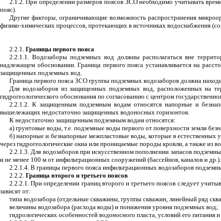
2.1.2. При определении размеров поясов ЗСО необходимо учитывать время
пояс).
Другие факторы, ограничивающие возможность распространения микроорга
физико-химических процессов, протекающих в источниках водоснабжения (сорб
2.2.1.
Границы первого пояса
2.2.1.1. Водозаборы подземных вод должны располагаться вне терри
надлежащем обосновании. Граница первого пояса устанавливается на расст
защищенных подземных вод.
Граница первого пояса ЗСО группы подземных водозаборов должна находить
Для водозаборов из защищенных подземных вод, расположенных на тер
гидрогеологического обоснования по согласованию с центром государственно
2.2.1.2. К защищенным подземным водам относятся напорные и безн
вышележащих недостаточно защищенных водоносных горизонтов.
К недостаточно защищенным подземным водам относятся:
а) грунтовые воды, т.е. подземные воды первого от поверхности земли бе
б) напорные и безнапорные межпластовые воды, которые в естественных 
через гидрогеологические окна или проницаемые породы кровли, а также из в
2.2.1.3. Для водозаборов при искусственном пополнении запасов подземны
и не менее 100 м от инфильтрационных сооружений (бассейнов, каналов и др.).
2.2.1.4. В границы первого пояса инфильтрационных водозаборов подзем
2.2.2.
Граница второго и третьего поясов
2.2.2.1. При определении границ второго и третьего поясов следует учиты
зависят от:
типа водозабора (отдельные скважины, группы скважин, линейный ряд сква
величины водозабора (расхода воды) и понижения уровня подземных вод;
гидрологических особенностей водоносного пласта, условий его питания и