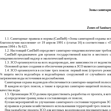
Зоны санитарн
Zones of Sanitar
1.1. Санитарные правила и нормы (СанПиН) «Зоны санитарной охраны ис
благополучии населения» от 19 апреля 1991 г. (статья 16) в соответствии
июня 1994 г.
№ 625.
1.2. Настоящий СанПиН определяет санитарно-эпидемиологические требова
СанПиН предназначен для органов государственной власти и местного 
эпидемиологический надзор и экологический контроль.
1.3. ЗСО организуются на всех водопроводах, вне зависимости от ведомст
Основной целью создания и обеспечения режима в ЗСО является санитарна
1.4. ЗСО организуются в составе трех поясов: первый пояс (строгого р
¾
защита места водозабора и водозаборных сооружений от случайного ил
загрязнения воды источников водоснабжения.
Санитарная охрана водоводов обеспечивается санитарно-защитной полосо
В каждом из трех поясов, а также в пределах санитарно-защитной полос
качества воды.
1.5. Организации ЗСО должна предшествовать разработка ее проекта, в ко
а) определение границ зоны и составляющих ее поясов;
б) план мероприятий по улучшению санитарного состояния территории ЗС
в) правила и режим хозяйственного использования территорий трех поясов
При разработке проекта ЗСО для крупных водопроводов предварительно с