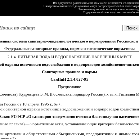
Все документы, размещенные на этом сайте, не являются их официал
Электронные копии этих документов могут распространяться без всяких огр
Это некоммерческий сайт и здесь не продаются 
Содержимое сайта не нарушает чьих-либо ав
Поиск по сайту:
венная система санитарно-эпидемиологического нормирования Российской
Федеральные санитарные правила, нормы и гигиенические нормативы
2.1.4. ПИТЬЕВАЯ ВОДА И ВОДОСНАБЖЕНИЕ НАСЕЛЕННЫХ МЕСТ
ой охраны источников водоснабжения и водопроводов хозяйственно-питьев
Санитарные правила и нормы
СанПиН 2.1.4.027-95
Предисловие
. Сеченова), Кудрявцева Б. М. (Госкомсанэпиднадзор России), к. м. н. Гасилина
России от 10 апреля 1995 г., № 7.
 зон санитарной охраны источников водоснабжения и водопроводов хозяйстве
Закон РСФСР «О санитарно-эпидемиологическом благополучии населения
ные правила) — нормативные акты, устанавливающие критерии безопасности и
ми органами и общественными объединениями, предприятиями и иными хозя
татья 3).