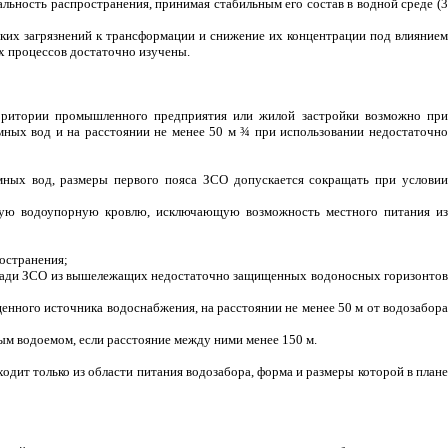
льность распространения, принимая стабильным его состав в водной среде (
ких загрязнений к трансформации и снижение их концентрации под влиянием
их процессов достаточно изучены.
ерритории промышленного предприятия или жилой застройки возможно при
ных вод и на расстоянии не менее 50 м
¾
при использовании недостаточн
ных вод, размеры первого пояса ЗСО допускается сокращать при условии
ную водоупорную кровлю, исключающую возможность местного питания из
ространения;
лощади ЗСО из вышележащих недостаточно защищенных водоносных горизонтов
щенного источника водоснабжения, на расстоянии не менее 50 м от водозабора
м водоемом, если расстояние между ними менее 150 м.
ходит только из области питания водозабора, форма и размеры которой в плане