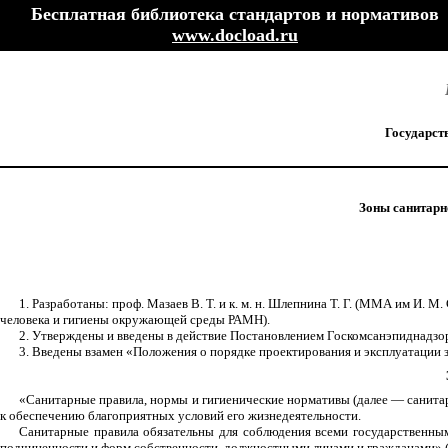
Бесплатная библиотека стандартов и нормативов
www.docload.ru
Государст
Зоны санитарн
1. Разработаны: проф. Мазаев В. Т. и к. м. н. Шлепнина Т. Г. (ММА им И. М
человека и гигиены окружающей среды РАМН).
2. Утверждены и введены в действие Постановлением Госкомсанэпиднадзора 
3. Введены взамен «Положения о порядке проектирования и эксплуатации
«Санитарные правила, нормы и гигиенические нормативы (далее — санитар
к обеспечению благоприятных условий его жизнедеятельности.
Санитарные правила обязательны для соблюдения всеми государственны
подчиненности и форм собственности, должностными лицами и гражданами» (с