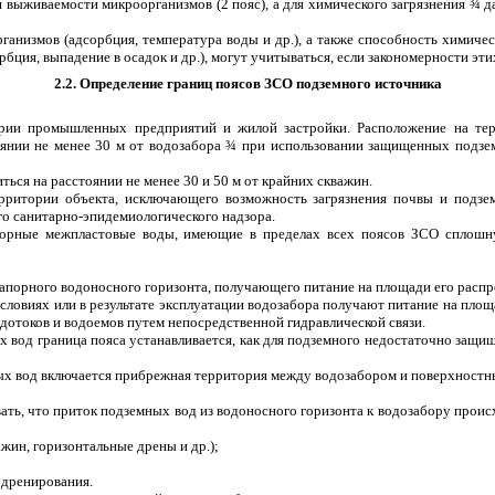
 выживаемости микроорганизмов (2 пояс), а для химического загрязнения
¾
да
низмов (адсорбция, температура воды и др.), а также способность химичес
ция, выпадение в осадок и др.), могут учитываться, если закономерности эт
2.2. Определение границ поясов ЗСО подземного источника
тории промышленных предприятий и жилой застройки. Расположение на т
оянии не менее 30 м от водозабора
¾
при использовании защищенных подзем
ся на расстоянии не менее 30 и 50 м от крайних скважин.
ритории объекта, исключающего возможность загрязнения почвы и подзем
го санитарно-эпидемиологического надзора.
апорные межпластовые воды, имеющие в пределах всех поясов ЗСО сплош
знапорного водоносного горизонта, получающего питание на площади его расп
условиях или в результате эксплуатации водозабора получают питание на п
одотоков и водоемов путем непосредственной гидравлической связи.
х вод граница пояса устанавливается, как для подземного недостаточно защи
ных вод включается прибрежная территория между водозабором и поверхностны
вать, что приток подземных вод из водоносного горизонта к водозабору проис
жин, горизонтальные дрены и др.);
 дренирования.