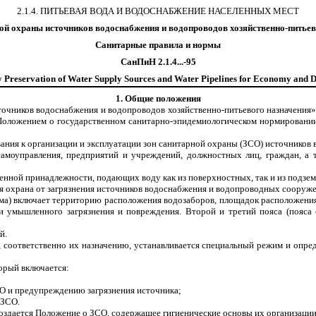
2.1.4. ПИТЬЕВАЯ ВОДА И ВОДОСНАБЖЕНИЕ НАСЕЛЕННЫХ МЕСТ
ой охраны источников водоснабжения и водопроводов хозяйственно-питьев
Санитарные правила и нормы
СанПиН 2.1.4...-95
y Preservation of Water Supply Sources and Water Pipelines for Economy and 
1. Общие положения
точников водоснабжения и водопроводов хозяйственно-питьевого назначения
 с «Положением о государственном санитарно-эпидемиологическом нормирован
ния к организации и эксплуатации зон санитарной охраны (ЗСО) источников 
самоуправления, предприятий и учреждений, должностных лиц, граждан, а
венной принадлежности, подающих воду как из поверхностных, так и из подзе
я охрана от загрязнения источников водоснабжения и водопроводных сооруже
ежима) включает территорию расположения водозаборов, площадок расположен
и умышленного загрязнения и повреждения. Второй и третий пояса (пояса
й.
ы, соответственно их назначению, устанавливается специальный режим и опр
торый включается:
О и предупреждению загрязнения источника;
 ЗСО.
оздается Положение о ЗСО, содержащее гигиенические основы их организации