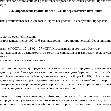
сточников водоснабжения для различных гидрогеологических условий проводит
ации.
2.3. Определение границ поясов ЗСО поверхностного источника
ком устанавливается, с учетом конкретных условий, в следующих пределах:
ды летне-осенней межени;
ки или канала менее 100 м
¾
вся акватория и противоположный берег шириной
тствии с ГОСТом 17.1.1.02—77 «ОПГ, Классификация водных объектов».
станавливаться в зависимости от местных санитарных и гидрологических усл
ежени.
включается вся акватория ковша.
(водохранилища, озера) определяются в зависимости от природных, климатичес
ищения должна быть удалена вверх по течению водозабора на столько, чтоб
акже ПА климатических районов, и не менее 3-х суток
¾
для 1Д, ПБ, В, Г, а также
лине водотока или для отдельных его участков при резких колебаниях скорост
кватории во все стороны от водозабора на расстояние 3 км
¾
при наличии нагон
нней межени должны быть расположены на расстоянии:
ого в сторону источника водоснабжения, но не менее 750 м при пологом скло
ь определена с учетом исключения влияния ветровых обратных течений, но не 
ции и при соответствующем обосновании, территория второго пояса может