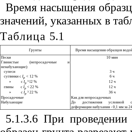
Время насыщения образц
значений, указанных в та
Таблица
5.1
Грунты
Время насыщения образцов водой
Пески
10 мин
Глинистые (непросадочные и
ненабухающие):
супеси
3 ч
суглинки с
I
<
12 %
6 ч
р
»
с
I
³
l
2 %
12 ч
p
глины
с
I
< 22 %
12 ч
p
»
с
I
³
22 %
36 ч
p
Просадочные
Как для непросадочных
Набухающие
До достижения условной ст
деформации набухания - 0,1 мм за 2
5.1.3.6 При проведении
образец грунта разрезают