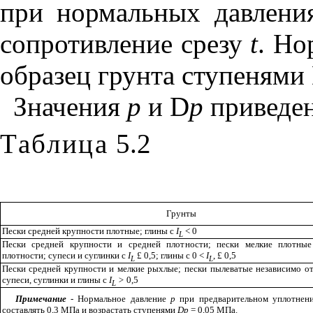
при нормальных давлен
сопротивление срезу
t
. Но
образец грунта ступенями
Значения
р
и
D
р
приведен
Таблица
5.2
Грунты
Пески средней крупности плотные; глины с
I
< 0
L
Пески средней крупности и средней плотности; пески мелкие плотные
плотности; супеси и суглинки с
I
£
0,5; глины с 0 <
I
,
£
0,5
L
L
Пески средней крупности и мелкие рыхлые; пески пылеватые независимо от
супеси, суглинки и глины с
I
>
0,5
L
Примечание
- Нормальное давление
р
при предварительном уплотнени
составлять 0,3 МПа и возрастать ступенями
D
р
= 0,05 МПа.