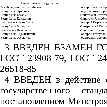
Наименование государства
Азербайджанская Республика
Госстрой Азербайд
Республика Армения
Госупрархитектуры
Республика Беларусь
Минстройархитекту
Республика Казахстан
Минстрой Республи
Кыргызская Республика
Госстрой Кыргызск
Республика Молдова
Минархстрой Респу
Российская Федерация
Минстрой России
Республика Таджикистан
Госстрой Республи
Республика Узбекистан
Госкомархитектстро
3 ВВЕДЕН ВЗАМЕН ГОСТ
ГОСТ 23908-79, ГОСТ 24
26518-85
4 ВВЕДЕН в действие с 
государственного стан
постановлением Минстроя 