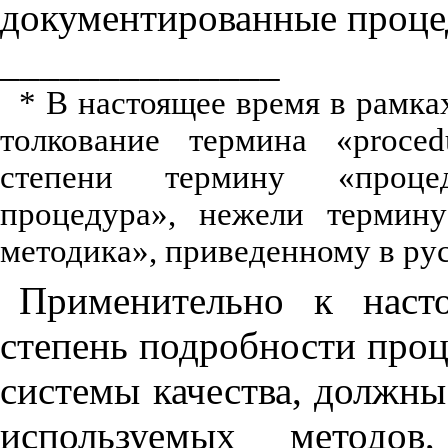
документированные проце
______________
* В настоящее время в рамк
толкование термина «
proced
степени термину «проце
процедура»
,
нежели термину 
методика»
,
приведенному в рус
Применительно к наст
степень подробности про
системы качества
,
должны 
используемых методов
,