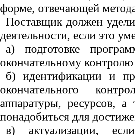
форме
,
отвечающей метода
Поставщик должен удел
деятельности
,
если это ум
а) подготовке програ
окончательному контролю
б) идентификации и п
окончательного контро
аппаратуры
,
ресурсов
,
а т
понадобиться для достиже
в) актуализации
,
если