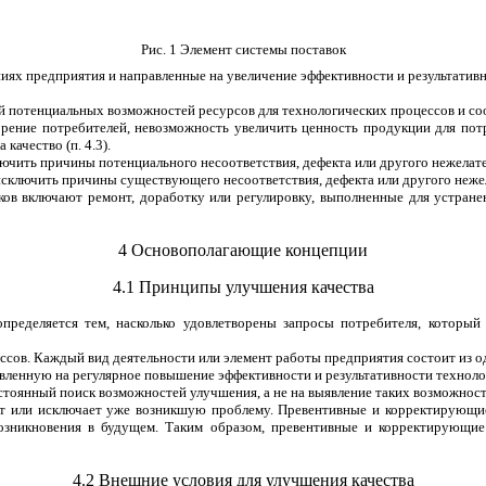
Рис. 1 Элемент системы поставок
иях предприятия и направленные на увеличение эффективности и результативн
й потенциальных возможностей ресурсов для технологических процессов и со
орение потребителей, невозможность увеличить ценность продукции для пот
качество (п. 4.3).
лючить причины потенциального несоответствия, дефекта или другого нежелате
 исключить причины существующего несоответствия, дефекта или другого нежел
в включают ремонт, доработку или регулировку, выполненные для устране
4 Основополагающие концепции
4.1 Принципы улучшения качества
ределяется тем, насколько удовлетворены запросы потребителя, который и
ссов. Каждый вид деятельности или элемент работы предприятия состоит из о
вленную на регулярное повышение эффективности и результативности техноло
стоянный поиск возможностей улучшения, а не на выявление таких возможност
ет или исключает уже возникшую проблему. Превентивные и корректирующ
возникновения в будущем. Таким образом, превентивные и корректирующие
4.2 Внешние условия для улучшения качества