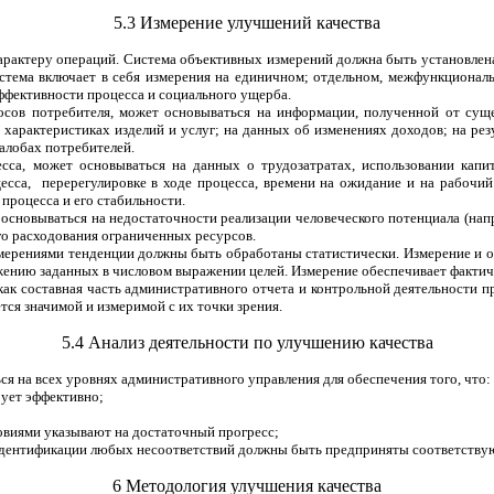
5.3 Измерение улучшений качества
рактеру операций. Система объективных измерений должна быть установлена
истема включает в себя измерения на единичном; отдельном, межфункционал
эффективности процесса и социального ущерба.
просов потребителя, может основываться на информации, полученной от су
 характеристиках изделий и услуг; на данных об изменениях доходов; на ре
алобах потребителей.
сса, может основываться на данных о трудозатратах, использовании капит
есса,
перерегулировке в ходе процесса, времени на ожидание и на рабочий
процесса и его стабильности.
т основываться на недостаточности реализации человеческого потенциала (на
ого расходования ограниченных ресурсов.
змерениями тенденции должны быть обработаны статистически. Измерение и
ижению заданных в числовом выражении целей. Измерение обеспечивает факти
ак составная часть административного отчета и контрольной деятельности п
ся значимой и измеримой с их точки зрения.
5.4 Анализ деятельности по улучшению качества
я на всех уровнях административного управления для обеспечения того, что:
рует эффективно;
овиями указывают на достаточный прогресс;
 идентификации любых несоответствий должны быть предприняты соответству
6 Методология улучшения качества