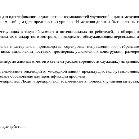
 для идентификации и диагностики возможностей улучшений и для измерения
ьном и общем (для предприятия) уровнях. Измерения должны быть связаны с
ществующих в текущий момент и потенциальных потребителей, из обзоров 
зультатах стандартного контроля, проводимого обслуживающим персоналом; а
алов и материалов, производстве, сортировке, исправлении или отбраковк
 цикл, выполнении поставок, чрезмерных усложнениях конструкции, размер
пример, по данным отчетов о степени удовлетворенности служащих) на данны
 отслеживание тенденций от «исходной линии» предыдущих эксплуатационных
ческое обоснование для идентификации проблемы.
редприятия. Люди и предприятия, вовлеченные в процесс улучшения качества,
ющие действия.