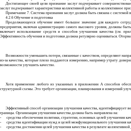
Достигающее своей цели признание заслуг подчеркивает совершенствован
заслуг подчеркивает характеристики коллективной работы и коллективное при
Примечание 7. Система признания заслуг должна быть связана с системой
4.2.6 Обучение и подготовка
Продолжающееся обучение имеет большое значение для каждого сотруд
предприятия, включая администрацию самого высокого уровня, должны быть 
включает использование средств и способов улучшения качества (см. пр
Эффективность обучения и подготовки должна регулярно оцениваться. Оторван
Возможности уменьшить потери, связанные с качеством, определяют напра
из-за качества, которые плохо поддаются измерению, например утрату довери
возможности улучшить качество.
Хотя применение любого из указанных в приложении А способов обесп
структурной схемы. Это требует организации, планирования и измерений улучш
Эффективный способ организации улучшения качества, идентифицирует во
границы. Организация улучшения качества должна быть направлена на:
-
средства обеспечения политики, стратегии, основных целей улучшения к
-
средства идентификации нужд и целей межфункционального улучшения кач
-
средства достижения целей улучшения качества в результате коллективной