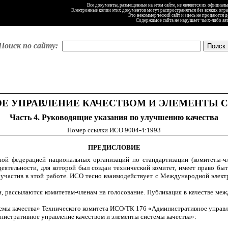
Все документы, размещенные на этом сайте, не являются их официал
Электронные копии этих документов могут распространяться без всяких огр
Это некоммерческий сайт и здесь не продаются 
Содержимое сайта не нарушает чьих-либо ав
Поиск по сайту:
Е УПРАВЛЕНИЕ КАЧЕСТВОМ И ЭЛЕМЕНТЫ С
Часть 4. Руководящие указания по улучшению качества
Номер ссылки ИСО 9004-4:1993
ПРЕДИСЛОВИЕ
ной федерацией национальных организаций по стандартизации (комитеты-
еятельности, для которой был создан технический комитет, имеет право б
участив в этой работе. ИСО тесно взаимодействует с Международной элект
 рассылаются комитетам-членам на голосование. Публикация в качестве ме
ы качества» Технического комитета ИСО/ТК 176 «Административное управлен
истративное управление качеством и элементы системы качества»: