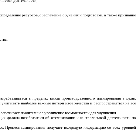
ии этой деятельности;
спределение ресурсов, обеспечение обучения и подготовки, а также признани
тва.
зрабатываться в пределах цикла производственного планирования в целях
учитывать наиболее важные потери из-за качества и распространяться на все
беспечивает значительное увеличение возможностей для улучшения.
ия должна позаботиться об отслеживании и контроле такой деятельности по
сс. Процесс планирования получает входящую информацию со всех уровней