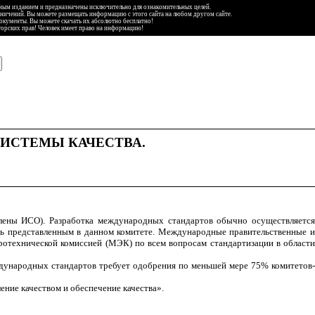
ьным изданием и предназначены исключительно для ознакомительных целей.
аничений. Вы можете размещать информацию с этого сайта на любом другом сайте.
документы. Вы можете скачать их абсолютно бесплатно!
торских прав! Человек имеет право на информацию!
ИСТЕМЫ КАЧЕСТВА.
члены ИСО). Разработка международных стандартов обычно осуществляется
ыть представленным в данном комитете. Международные правительственные и
ротехнической комиссией (МЭК) по всем вопросам стандартизации в области
ждународных стандартов требует одобрения по меньшей мере 75% комитетов-
ие качеством и обеспечение качества».