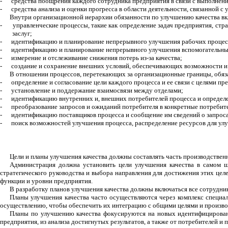
-
средства поощрения каждого сотрудника предприятия в связи с выполнение
-
средства анализа и оценки прогресса в области деятельности, связанной с 
Внутри организационной иерархии обязанности по улучшению качества в
-
управленческие процессы, такие как определение задач предприятия, стр
заслуг;
-
идентификацию и планирование непрерывного улучшения рабочих процес
-
идентификацию и планирование непрерывного улучшения вспомогательны
-
измерение и отслеживание снижения потерь из-за качества;
-
создание и сохранение внешних условий, обеспечивающих возможности и 
В отношении процессов, перетекающих за организационные границы, обяз
-
определение и согласование цели каждого процесса и ее связи с целями пр
-
установление и поддержание взаимосвязи между отделами;
-
идентификацию внутренних и, внешних потребителей процесса и определе
-
преобразование запросов и ожиданий потребителя в конкретные потребит
-
идентификацию поставщиков процесса и сообщение им сведений о запроса
-
поиск возможностей улучшения процесса, распределение ресурсов для ул
Цели и планы улучшения качества должны составлять часть производствен
Администрация должна установить цели улучшения качества в самом ши
стратегического руководства и выбора направления для достижения этих целе
функции и уровни предприятия.
В разработку планов улучшения качества должны включаться все сотрудни
Планы улучшения качества часто осуществляются через комплекс специал
осуществлению, чтобы обеспечить их интеграцию с общими целями и произв
Планы по улучшению качества фокусируются на новых идентифицированн
предприятия, из анализа достигнутых результатов, а также от потребителей и 