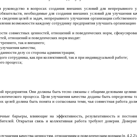
 и руководство в вопросах создания внешних условий для непрерывного у
язательств, необходимые для создания внешних условий для улучшения каче
 сведения целей и задач, непрерывного улучшения организации собственног
тавления возможности каждому сотруднику предприятия улучшать организацию 
ости совместных ценностей, отношений и поведенческих норм, сфокусирова
стей, отношений и поведенческих норм входят:
треннего, так и внешнего;
 улучшения качества;
еданности делу со стороны администрации;
ого сотрудника, как при коллективной, так и при индивидуальной работе;
го процесса;
ий предприятия. Они должны быть тесно связаны с общими деловыми целями 
нологического процесса. Цели улучшения качества доданы быть определены 
х целей долина быть понята и согласована теми, чья совместная работа дол
ичные барьеры, влияющие на эффективность, результативность и постоян
бителей. Открытая связь и коллективная работа требуют доверия. Довери
лучшения качества ценностям, отношениям и поведенческим нормам (п. 4.2.2)