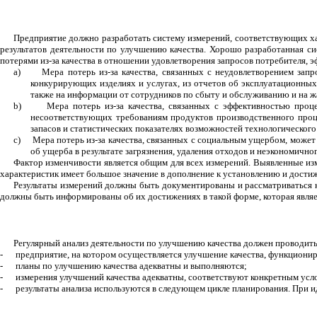
Предприятие должно разработать систему измерений, соответствующих ха
результатов деятельности по улучшению качества. Хорошо разработанная с
потерями из-за качества в отношении удовлетворения запросов потребителя, 
a)
Мера потерь из-за качества, связанных с неудовлетворением за
конкурирующих изделиях и услугах, из отчетов об эксплуатационных
также на информации от сотрудников по сбыту и обслуживанию и на ж
b)
Мера потерь из-за качества, связанных с эффективностью проце
несоответствующих требованиям продуктов производственного проц
запасов и статистических показателях возможностей технологического 
c)
Мера потерь
из-за качества, связанных с социальным ущербом, може
об ущерба в результате загрязнения, удаления отходов и неэкономичн
Фактор изменчивости является общим для всех измерений. Выявленные и
характеристик имеет большое значение в дополнение к установлению и дост
Результаты измерений должны быть документированы и рассматриваться к
должны быть информированы об их достижениях в такой форме, которая являет
Регулярный анализ деятельности по улучшению качества должен проводитьс
-
предприятие, на котором осуществляется улучшение качества, функциони
-
планы по улучшению качества адекватны и выполняются;
-
измерения улучшений качества адекватны, соответствуют конкретным усл
-
результаты анализа используются в следующем цикле планирования. При