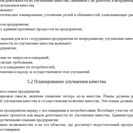
м деятельности по улучшению качества, связанной с их работой, и координац
улучшением качества.
ключают:
атегическое планирование, уточнение ролей и обязанностей, охватывающих ра
сов предприятия;
х административных процессов на предприятии;
задания для
всех сотрудников предприятия по непрерывному улучшению качес
анности по улучшению качества включают:
едприятия;
ние их запросов и ожиданий;
ельские требования;
х и ожиданиях их потребителей;
учшения и надзор за осуществлением этих улучшений.
5.2 Планирование улучшения качества
ного плана предприятия.
роком смысле, включая снижение потерь из-за качества. Планы должны ра
й улучшения качества и осуществления политики качества. Эти планы должны 
ки предприятия наряду с поставщиками и потребителями. Всеобщее участие о
ьных проектов или видов деятельности по улучшению качества. Администрац
одственными планами предприятия.
ых возможностях и на тех областях, где достигнут недостаточный прогре
поставщиков.