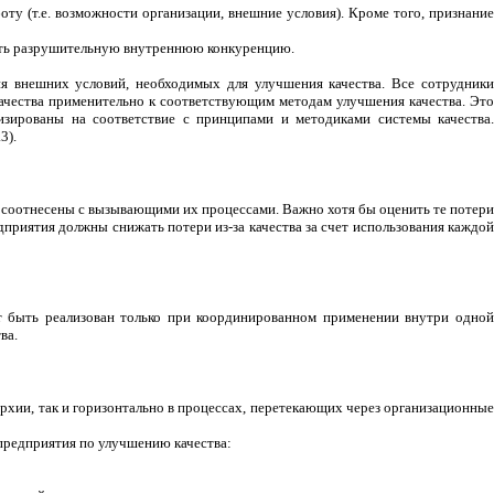
ту (т.е. возможности организации, внешние условия). Кроме того, признание
вать разрушительную внутреннюю конкуренцию.
я внешних условий, необходимых для улучшения качества. Все сотрудники
ачества применительно к соответствующим методам улучшения качества. Это
изированы на соответствие с принципами и методиками системы качества.
3).
ь соотнесены с вызывающими их процессами. Важно хотя бы оценить те потери
дприятия должны снижать потери из-за качества за счет использования каждой
т быть реализован только при координированном применении внутри одной
ва.
рхии, так и горизонтально в процессах, перетекающих через организационные
предприятия по улучшению качества: