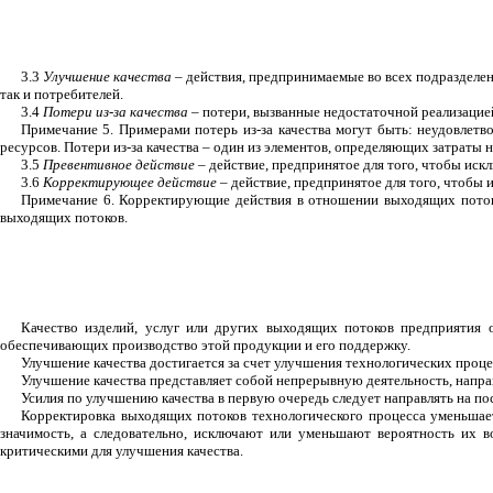
3.3
Улучшение качества –
действия, предпринимаемые во всех подразделен
так и потребителей.
3.4
Потери из-за качества –
потери, вызванные недостаточной реализацие
Примечание 5. Примерами потерь из-за качества могут быть: неудовлетв
ресурсов. Потери из-за качества – один из элементов, определяющих затраты на 
3.5
Превентивное действие
– действие, предпринятое для того, чтобы иск
3.6
Корректирующее
действие –
действие, предпринятое для того, чтобы
Примечание 6. Корректирующие действия в отношении выходящих потоко
выходящих потоков.
Качество изделий, услуг или других выходящих потоков предприятия оп
обеспечивающих производство этой продукции и его поддержку.
Улучшение качества достигается за счет улучшения технологических проце
Улучшение качества представляет собой непрерывную деятельность, напра
Усилия по улучшению качества в первую очередь следует направлять на по
Корректировка выходящих потоков технологического процесса уменьша
значимость, а следовательно, исключают или уменьшают вероятность их 
критическими для улучшения качества.