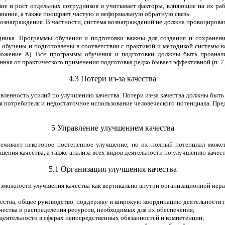
ие и рост отдельных сотрудников и учитывает факторы, влияющие на их рабо
знание, а также поощряет частую и неформальную обратную связь.
 вознаграждения. В частности, система вознаграждений не должна провоциро
ника. Программы обучения и подготовки важны для создания и сохранени
обучены и подготовлены в соответствии с практикой и методикой системы к
иложение А). Все программы обучения и подготовки должны быть проанал
ная от практического применения подготовка редко бывает эффективной (п. 7.
4.3 Потери из-за качества
вленность усилий по улучшению качества. Потери из-за качества должны быт
я потребителя и недостаточное использование человеческого потенциала. Пре
5 Управление улучшением качества
ечивает некоторое постепенное улучшение, но их полный потенциал може
ения качества, а также анализа всех видов деятельности по улучшению качест
5.1 Организация улучшения качества
зможности улучшения качества как вертикально внутри организационной иера
ачества, общее руководство, поддержку и широкую координацию деятельности 
ества и распределения ресурсов, необходимых для их обеспечения;
 деятельности в сферах непосредственных обязанностей и компетенции;