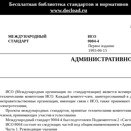
Бесплатная библиотека стандартов и нормативов
www.docload.ru
МЕЖДУНАРОДНЫЙ
ИСО
СТАНДАРТ
9004-4
Первое издание
1993
-0
6-15
АДМИНИСТРАТИВНО
ИСО (Международная организация по стандартизации) является всемир
техническими комитетами ИСО. Каждый комитет-член, заинтересованный в д
неправительственные организации, имеющие связи с ИСО, также принимают 
электротехники,
Проекты международных стандартов, принятые техническими комитетами,
членов, принимающих участив в голосовании.
Международный стандарт 9004-4 был подготовлен Подкомитетом 2 «Систем
ИСО 9004 состоит из следующих частей под общим наименованием «Админ
Часть 1. Руководящие указания