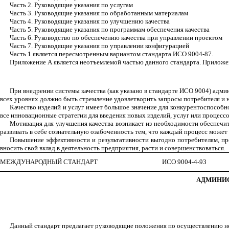
Часть 2. Руководящие указания по услугам
Часть 3. Руководящие указания по обработанным материалам
Часть 4. Руководящие указания по улучшению качества
Часть 5. Руководящие указания по программам обеспечения качества
Часть 6. Руководство по обеспечению качества при управлении проектом
Часть 7. Руководящие указания по управлении конфигурацией
Часть 1 является пересмотренным вариантом стандарта ИСО 9004-87.
Приложение А является неотъемлемой частью данного стандарта. Приложени
При внедрении системы качества (как указано в стандарте ИСО 9004) адм
всех уровнях должно быть стремление удовлетворить запросы потребителя и 
Качество изделий и услуг имеет большое значение для конкурентоспособ
все инновационные стратегии для введения новых изделий, услуг или процесс
Мотивация для улучшения качества возникает из необходимости обеспечи
развивать в себе сознательную озабоченность тем, что каждый процесс може
Повышение эффективности и результативности выгодно потребителям, пр
вносить свой вклад в деятельность предприятия, расти и совершенствоваться.
МЕЖДУНАРОДНЫЙ СТАНДАРТ
ИСО 9004-4-93
АДМИНИС
Данный стандарт предлагает руководящие положения по осуществлению не