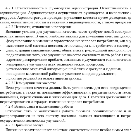
4.2.1 Ответственность и руководство администрации Ответственность
администрации. Администраторы осуществляют руководство и выполнение об
ресурсов. Администраторы проводят улучшение качества путем доведения до
связи, коллективной работы и уважения к индивидуальности, а также предос
4.2.2 Ценности, отношение и поведение
Внешние условия для улучшения качества часто требуют новой совокупн
перспективные цели. В число наиболее важных для улучшения качества ценно
-
фокусирование внимания на удовлетворение запросов потребителя, как вну
-
включение всей системы поставок от поставщика к потребителю в систему
-
демонстрация выполнения своих обязательств, руководящей позиции и пр
-
подчеркивание того, что улучшение качества составляет часть работы кажд
-
адресное распределение проблем, связанных с улучшением технологическо
-
непрерывное улучшение всех технологических процессов;
-
установление открытой информационной связи с доступом к данным;
-
поощрение коллективной работы и уважение к индивидуальности;
-
принятие решений на основе анализа данных.
4.2.3 Цели улучшения качества
Цели улучшения качества долины быть установлены для всех подразделен
потребителя, а также на повышение эффективности и результативности тех
понимания, перспективными и значимыми для дела. Стратегия достижения эти
пересматриваться и страдать изменение запросов потребителя.
4.2.4 Взаимосвязь и коллективная работа
Открытая связь и коллективная работа снимают организационные и л
распространяться на всю систему поставки, включая поставщиков и потре
осуществлении возможных улучшений.
4.2.5 Признание заслуг
Признание заслуг поощряет действия, соответствующие необходимым для у