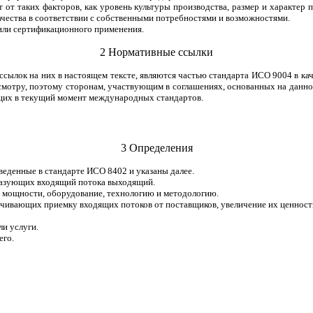
т таких факторов, как уровень культуры производства, размер и характер п
чества в соответствии с собственными потребностями и возможностями.
 или сертификационного применения.
2 Нормативные ссылки
сылок на них в настоящем тексте, являются частью стандарта ИСО 9004 в ка
смотру, поэтому сторонам, участвующим в соглашениях, основанных на данно
щих в текущий момент международных стандартов.
3 Определения
еденные в стандарте ИСО 8402 и указаны далее.
бразующих входящий потока выходящий.
е мощности, оборудование, технологию и методологию.
ечивающих приемку входящих потоков от поставщиков, увеличение их ценност
ли услуги.
его.