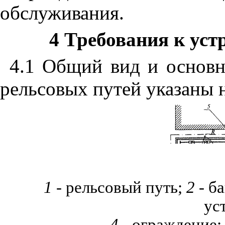
обслуж
и
вания.
4 Требова
н
ия к
уст
4.1 Общий вид и основ
рельсовых путей указаны 
1
- рельсовый путь;
2
- б
ус
4
- ограждение