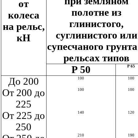
при земляном
от
полотне из
колеса
глинистого,
на рельс,
суглинистого или
кН
супесчаного грунта
рельсах типов
Р 65
Р 50
До 200
100
100
От 200 до
100
100
225
От 225 до
140
120
250
210
190