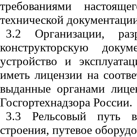
требованиями настояще
технической документации
3.2 Организации, ра
конструкторскую доку
устройство и эксплуата
иметь лицензии на соотв
выданные органами л
и
це
Госгортехнадзора России.
3.3 Рельсовый путь в
строен
и
я,
путевое
оборудо