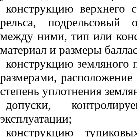
конструкцию верхнего с
рельса, подрельсовый 
между ними, тип или кон
материал и размеры баллас
конструкцию земляного 
размерами, расположение 
ст
е
пень уплотнен
и
я земля
допуски, контроли
эксплуатации;
к
онструкцию тупиковы