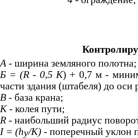
Контролиру
А
- ширина земляного полотна;
Б = (
R
- 0,5
K
) + 0,7 м - мин
части здания (штабеля) до оси 
В
- база крана;
К
- колея пути;
R
- наибольший радиус поворот
I
= (
h
/К)
- поперечный уклон 
у