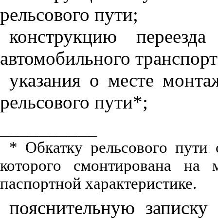
рельсового пути;
конструкцию переезда
автомобильного транспорт
указания о месте монта
рельсового пути
*;
__________
*
Обкатку р
е
льсового пути 
которого
смонтирована
на ми
паспортной характеристике.
поясн
и
тельную записку