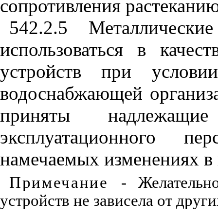
сопротивления растеканию
542.2.5
Металлические
ис
п
ользо
в
аться в качест
устройств при услови
водоснабжающей
организ
приняты надлеж
эксплуатационного пер
намечаемых изменениях в
Примечание
- Ж
е
лательн
устройств
не зависела от други