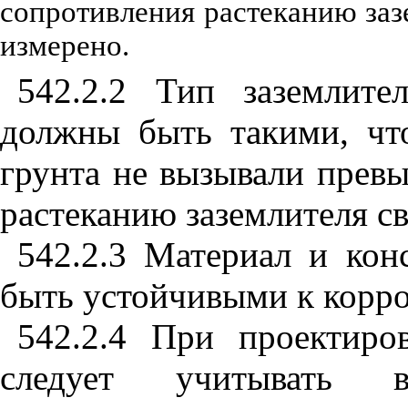
сопротивл
е
ния раст
е
канию
заз
изм
е
р
е
но.
542.2.2
Тип заземлител
должны быть такими, чт
грунта не вызы
в
али прев
растеканию
заземлителя
с
542.2.3
Материал и конс
быть устойчивыми к корро
542.2.4
При проектиров
следует учитывать 