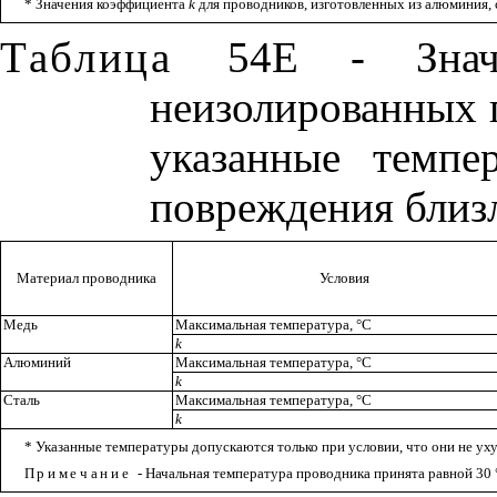
* Значения коэффициента
k
для проводников, изготовленных из алюминия, 
Таблица
54
Е - Знач
неизолированных п
указанные темпе
повреждения близ
Материал проводника
Условия
Медь
Максимальная температура,
°
С
k
Алюминий
Максимальная температура,
°
С
k
Сталь
Максимальная температура,
°
С
k
* Указанные температуры допускаются только при условии, что они не ух
Примечание
- Начальная температура проводника принята равной 30