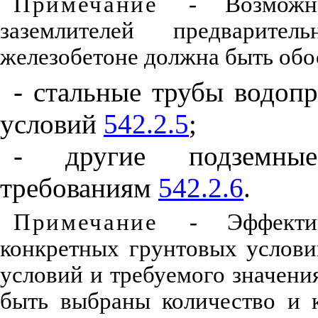
Прим
е
чани
е
- Возможн
заземлителей
предваритель
железоб
е
тон
е
должна быть обо
- стальные трубы водоп
условий
542.2.5
;
- другие подземные
требованиям
542.2.6
.
Пр
и
м
е
ч
а
ни
е
-
Эффект
конкретных грунтовых услови
условий и требуемого
знач
е
ни
быть выбраны количество и 