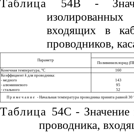
Таблица
54
В - Знач
изолированных
входящих в каб
проводников, ка
Параметр
Поливинилхлорид (П
Конечная температура,
°
С
160
Коэффициент
k
для проводника:
- медного
143
- алюминиевого
95
- стального
52
Примечание
- Начальная температура проводника принята равной 30
Таблица
54
С - Значение
проводника, входя