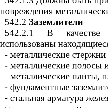
542.1.3
Должны быть
п
р
п
овр
е
ж
д
ения мета
л
лически
542.2
Заземлители
542.2.1
В качеств
использованы находящиеся
- металлические стержни
- металлические полосы 
- металлические плиты, 
- фундаментные
заземлит
- стальная арматура желе