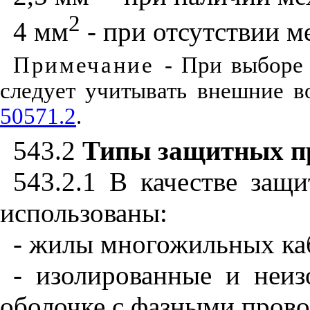
2
4
мм
- при отсутствии м
Примечание
- При выборе
следует учитывать внешние 
50571.2
.
543.2
Типы защитных п
543.2.1
В качестве защи
использованы:
- жилы многожильных ка
- изолированные и неи
оболочке с фазными прово