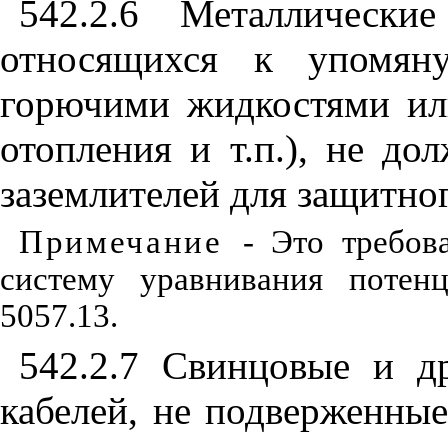
542.2.6
Металлические
относящихся к упомя
горючими жидкостями и
ото
п
ления и т.п.), не до
заземлителей для за
щ
итног
Прим
е
чани
е
- Это тр
е
бов
сист
е
му ура
в
нивания пот
е
н
5057.13.
542.2.7
Свинцовые и дру
кабелей, не подверженны