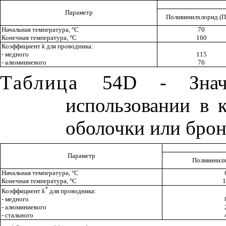
Параметр
Поливинилхлорид (
Начальная температура,
°
С
70
Конечная температура,
°
С
160
Коэффициент
k
для проводника:
- медного
115
- алюминиевого
76
Таблица
54
D
- Знач
использовании в 
оболочки или брон
Параметр
Поливинил
Начальная температура,
°
С
Конечная температура,
°
С
1
*
Коэффициент
k
для проводника:
- медного
- алюминиевого
- стального