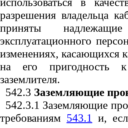
использоваться в качес
разрешения владельца ка
приняты надлежащ
эксплуатационного персон
изменениях, касающихся к
на его
п
ригодност
ь
к 
заз
е
млителя.
542.3
Заземляющие про
542.3.1
Зазем
л
яющие про
требованиям
543.1
и, есл