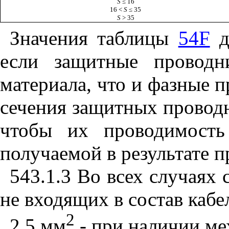
S
≤ 16
16 <
S
≤ 35
S
> 35
Значения таблицы
54F
д
если защитные проводн
материала, что и фазные 
сечения защитных провод
чтобы их проводимость
получаемой в результате 
543.1.3
Во всех случаях 
не входящих в состав кабе
2
2
,5 мм
- при наличии ме