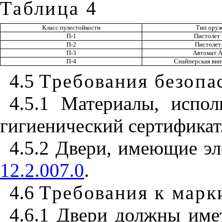
Таблица 4
Класс пулестойкости
Тип ору
П-1
Пистолет
П-2
Пистолет
П-3
Автомат 
П-4
Снайперская ви
4.5
Требования безопа
4.5.1 Материалы, испол
гигиенический сертификат
4.5.2 Двери, имеющие э
12.2.007.0
.
4.6
Требования к марк
4.6.1 Двери должны име