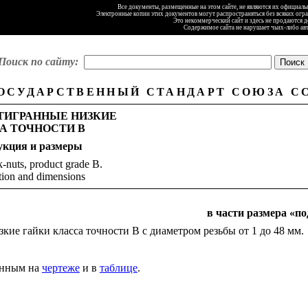
Все документы, размещенные на этом сайте, не являются их официал
Электронные копии этих документов могут распространяться без всяких огр
Это некоммерческий сайт и здесь не продаются 
Содержимое сайта не нарушает чьих-либо ав
Поиск по сайту:
ОСУДАРСТВЕННЫЙ СТАНДАРТ СОЮЗА С
ТИГРАННЫЕ НИЗКИЕ
А ТОЧНОСТИ В
укция
и
размеры
-nuts, product grade
В
.
tion and dimensions
в части размера «п
кие гайки класса точности В с диаметром резьбы от 1 до 48 мм.
занным на
чертеже
и в
таблице
.