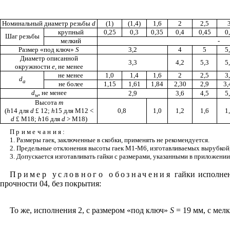
Номинальный диаметр резьбы
d
(1)
(1,4)
1,6
2
2,5
крупный
0,25
0,3
0,35
0,4
0,45
0
Шаг резьбы
мелкий
-
Размер «под ключ»
S
3,2
4
5
5
Диаметр описанной
3,3
4,2
5,3
5
окружности
е
, не менее
не менее
1,0
1,4
1,6
2
2,5
3
d
а
не более
1,15
1,61
1,84
2,30
2,9
3,
d
, не менее
2,9
3,6
4,5
5
w
Высота
т
(
h
14 для
d
£
12;
h
15 для М12 <
0,8
1,0
1,2
1,6
1
d
£
М18;
h
16 для
d
>
M
18)
Примечания
:
1. Размеры гаек, заключенные в скобки, применять не рекомендуется.
2. Предельные отклонения высоты гаек
M
1-М6, изготавливаемых вырубкой,
3. Допускается изготавливать гайки с размерами, указанными в приложени
Пример условного обозначения
гайки исполнен
прочности 04, без покрытия:
То же, исполнения 2, с размером «под ключ»
S
= 19 мм, с мел