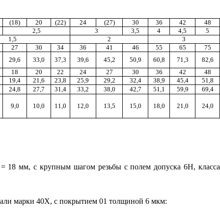
(18)
20
(22)
24
(27)
30
36
42
48
2,5
3
3,5
4
4,5
5
1,5
2
3
27
30
34
36
41
46
55
65
75
29,6
33,0
37,3
39,6
45,2
50,9
60,8
71,3
82,6
18
20
22
24
27
30
36
42
48
19,4
21,6
23,8
25,9
29,2
32,4
38,9
45,4
51,8
24,8
27,7
31,4
33,2
38,0
42,7
51,1
59,9
69,4
9,0
10,0
11,0
12,0
13,5
15,0
18,0
21,0
24,0
= 18 мм, с крупным шагом резьбы с полем допуска 6Н, класс
стали марки 40Х, с покрытием 01 толщиной 6 мкм: