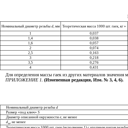
Номинальный диаметр резьбы
d
, мм
Теоретическая масса 1000 шт. гаек, кг
»
1
0,037
1,4
0,038
1,6
0,057
2
0,074
2,5
0,163
3
0,218
3,5
0,276
4
0,431
Для определения массы гаек из других материалов значения м
ПРИЛОЖЕНИЕ 1.
(Измененная редакция, Изм. № 3, 4, 6).
Номинальный диаметр резьбы
d
Размер «под ключ»
S
Диаметр описанной окружности
е
, не менее
d
, не менее
w
Теоретическая масса 1000 шт. гаек (исполнение 1) с крупным шагом резьбы