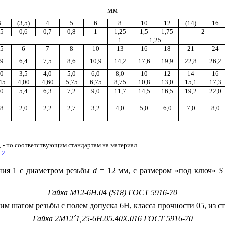
мм
3
(3,5)
4
5
6
8
10
12
(14)
16
,5
0,6
0,7
0,8
1
1,25
1,5
1,75
2
1
1,25
,5
6
7
8
10
13
16
18
21
24
,9
6,4
7,5
8,6
10,9
14,2
17,6
19,9
22,8
26,2
,0
3,5
4,0
5,0
6,0
8,0
10
12
14
16
45
4,00
4,60
5,75
6,75
8,75
10,8
13,0
15,1
17,3
,0
5,4
6,3
7,2
9,0
11,7
14,5
16,5
19,2
22,0
,8
2,0
2,2
2,7
3,2
4,0
5,0
6,0
7,0
8,0
 - по соответствующим стандартам на материал.
и
2
.
ия 1 с диаметром резьбы
d
= 12 мм, с размером «под ключ»
S
Гайка М12-6Н.04 (
S
18) ГОСТ 5916-70
ким шагом резьбы с полем допуска 6Н, класса прочности 05, из 
Гайка 2М12
´
1,25-6Н.05.40Х.016 ГОСТ 5916-70