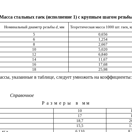
Масса стальных гаек (исполнение 1) с крупным шагом резьб
Номинальный диаметр резьбы
d
, мм
Теоретическая масса 1000 шт. гаек, 
5
0,656
6
1,254
8
2,667
10
5,020
12
6,840
14
11,67
16
17,68
18
25,98
ассы, указанные в таблице, следует умножить на коэффициенты: 0
Справочное
Размеры в мм
10
17
18,7
2
15,5
1
, кг
»
6,110
8,