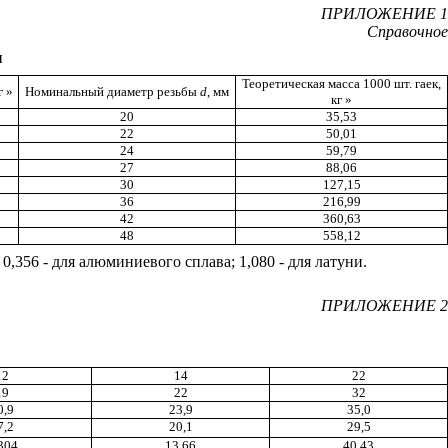
ПРИЛОЖЕНИЕ 1
Справочное
ы
Теоретическая масса 1000 шт. гаек,
кг
»
Номинальный диаметр резьбы
d
, мм
кг
»
20
35,53
22
50,01
24
59,79
27
88,06
30
127,15
36
216,99
42
360,63
48
558,12
,356 - для алюминиевого сплава; 1,080 - для латуни.
ПРИЛОЖЕНИЕ 2
12
14
22
19
22
32
0,9
23,9
35,0
7,2
20,1
29,5
304
13,66
40,43