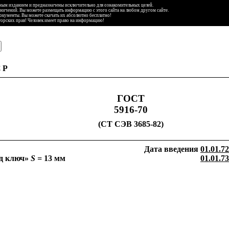
ьным изданием и предназначены исключительно для ознакомительных целей.
аничений. Вы можете размещать информацию с этого сайта на любом другом сайте.
документы. Вы можете скачать их абсолютно бесплатно!
торских прав! Человек имеет право на информацию!
СР
ГОСТ
5916-70
(СТ СЭВ 3685-82)
Дата введения
01.01.72
од ключ»
S
=
13 мм
01.01.73