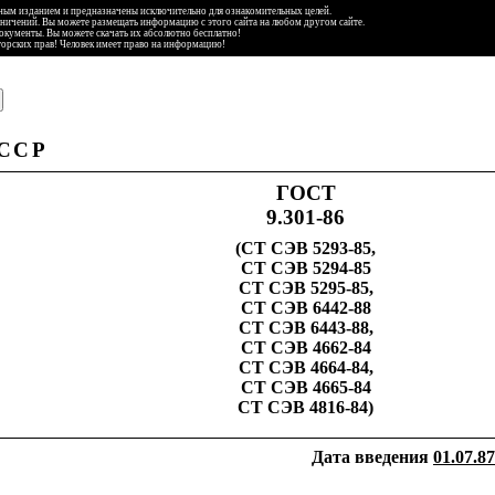
ьным изданием и предназначены исключительно для ознакомительных целей.
аничений. Вы можете размещать информацию с этого сайта на любом другом сайте.
документы. Вы можете скачать их абсолютно бесплатно!
торских прав! Человек имеет право на информацию!
ССР
ГОСТ
9.301-86
(
СТ
СЭВ
5293-85,
СТ
СЭВ
5294-85
СТ
СЭВ
5295-85,
СТ
СЭВ
6442-88
СТ
СЭВ
6443-88,
СТ
СЭВ
4662-84
СТ
СЭВ
4664-84,
СТ
СЭВ
4665-84
СТ
СЭВ
4816-84)
Дата введения
01.07.87