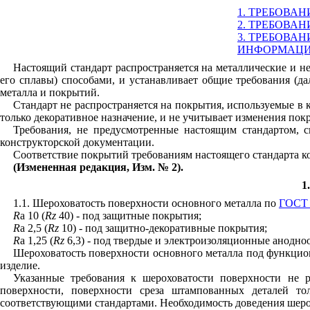
1. ТРЕБОВА
2. ТРЕБОВА
3. ТРЕБОВА
ИНФОРМАЦИ
Настоящий стандарт распространяется на металлические и н
его сплавы) способами, и устанавливает общие требования (да
металла и покрытий.
Стандарт не распространяется на покрытия, используемые в
только декоративное назначение, и не учитывает изменения по
Требования, не предусмотренные настоящим стандартом, с
конструкторской документации.
Соответствие покрытий требованиям настоящего стандарта 
(Измененная редакция, Изм. № 2).
1
1.1. Шероховатость поверхности основного металла по
ГОСТ 
R
a 10 (
Rz
40) - под защитные покрытия;
R
a 2,5 (
Rz
10) - под защитно-декоративные покрытия;
R
a 1,25 (
Rz
6,3) - под твердые и электроизоляционные анодн
Шероховатость поверхности основного металла под функцион
изделие.
Указанные требования к шероховатости поверхности не р
поверхности, поверхности среза штампованных деталей то
соответствующими стандартами. Необходимость доведения шеро