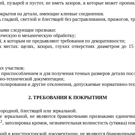
, пузырей и пустот, не иметь зазоров, в которые может проник
окрытия на детали, имеющие клеевые соединения.
 гладкой, светлой и блестящей без растравливания, прижогов, т
ными следующие признаки:
ическую и механическую обработку;
й, к которым не предъявляют требования по декоративности;
 местах: щелях, зазорах, глухих отверстиях диаметром до 15
х участков;
с приспособлением и для получения точных размеров детали пос
вно-технической документации;
ополирования и другие отклонения, допускаемые нормативно-те
2. ТРЕБОВАНИЯ К ПОКРЫТИЯМ
ородной, блестящей или зеркальной.
е зеркальной, не являются браковочными признаками единичн
2
м
, заполировка кромок, незначительная волнистость (утяжка) по
аний в конструкторской документации, не являются браковочны