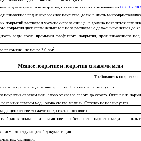
ное под лакокрасочное покрытие, - в соответствии с требованиями
ГОСТ 9.402
едназначенное под лакокрасочное покрытие, должно иметь микрокристалличе
х покрытий раствором уксуснокислого свинца не должно появляться сплошное
го покрытия цвет капли испытательного раствора не должен изменяться до че
дность воды после промывки фосфатного покрытия, предназначенного под
2
 покрытия - не менее 2,0 г/м
Медное покрытие и покрытия сплавами меди
Требования к покрытию
от светло-розового до темно-красного. Оттенок не нормируется.
о покрытия сплавом медь-олово от светло-серого до серого. Оттенок не норми
 покрытия сплавом медь-олово светло-желтый. Оттенок не нормируется.
медь-цинк от светло-желтого до светло-розового.
тся браковочными признаками цвета побежалости, наросты меди на покрыт
ованиями конструкторской документации
окрытиях сплавами: