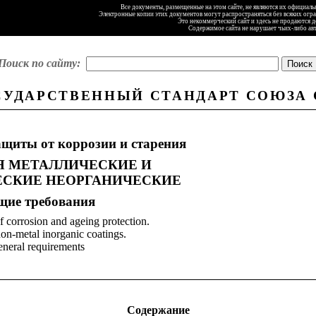
Все документы, размещенные на этом сайте, не являются их официал
Электронные копии этих документов могут распространяться без всяких огр
Это некоммерческий сайт и здесь не продаются 
Содержимое сайта не нарушает чьих-либо ав
Поиск по сайту:
СУДАРСТВЕННЫЙ СТАНДАРТ СОЮЗА 
ащиты от коррозии и старения
 МЕТАЛЛИЧЕСКИЕ И
СКИЕ НЕОРГАНИЧЕСКИЕ
щие
требования
f corrosion and ageing protection.
on-metal inorganic coatings.
neral requirements
Содержание