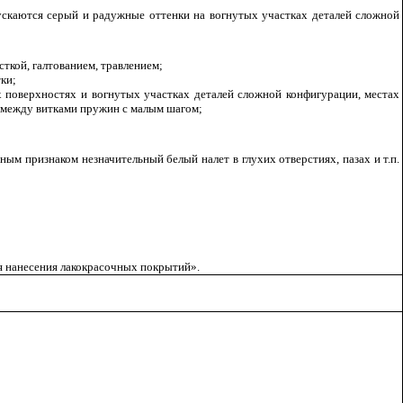
скаются серый и радужные оттенки на вогнутых участках деталей сложной
ткой, галтованием, травлением;
ки;
х поверхностях и вогнутых участках деталей сложной конфигурации, местах
, между витками пружин с малым шагом;
ным признаком незначительный белый налет в глухих отверстиях, пазах и т.п.
ля нанесения лакокрасочных покрытий».