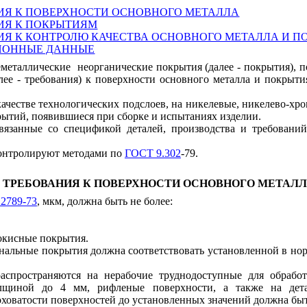
НИЯ К ПОВЕРХНОСТИ ОСНОВНОГО МЕТАЛЛА
НИЯ К ПОКРЫТИЯМ
НИЯ К КОНТРОЛЮ КАЧЕСТВА ОСНОВНОГО МЕТАЛЛА И 
ОННЫЕ ДАННЫЕ
еметаллические
неорганические покрытия (далее - покрытия), 
лее - требования) к поверхности основного металла и покрыти
 качестве технологических подслоев, на никелевые, никелево-
крытий, появившиеся при сборке и испытаниях изделии.
вязанные со спецификой деталей, производства и требовани
контролируют методами по
ГОСТ 9.302
-79.
. ТРЕБОВАНИЯ К ПОВЕРХНОСТИ ОСНОВНОГО МЕТАЛ
2789-73
, мкм, должна быть не более:
оокисные покрытия.
альные покрытия должна соответствовать установленной в нор
аспространяются на нерабочие труднодоступные для обработ
лщиной до 4 мм, рифленые поверхности, а также на детал
ховатости поверхностей до установленных значений должна быт