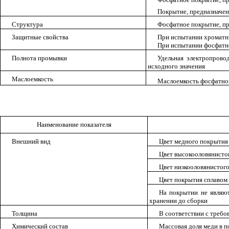
Покрытие, предназначен
Структура
Фосфатное покрытие, пр
Защитные свойства
При испытании хроматны
При испытании фосфатно
Полнота промывки
Удельная электропрово
исходного значения
Маслоемкость
Маслоемкость фосфатного
Наименование показателя
Внешний вид
Цвет медного покрытия 
Цвет высокооловянистог
Цвет низкооловянистого
Цвет покрытия сплавом 
На покрытии не являю
хранении до сборки
Толщина
В соответствии с треб
Химический состав
Массовая доля меди в п