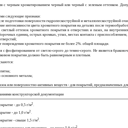
ия с черным хроматированием черный или черный с зеленым оттенком. Допу
ыми следующие признаки:
сле подготовки поверхности гидропескоструйной и металлопескоструйной очис
ние интенсивности цвета хроматного покрытия на деталях после термообработ
 светлый оттенок хроматного покрытия в отверстиях и пазах, на внутренни
орочных единиц, острых кромках, углах, местах контакта с приспособлением
отверстий;
 повреждения хроматного покрытия не более 2%. общей площади.
 с фосфатированием от светло-серого до темно-серого. Не является браковоч
нковом покрытии должно быть равномерным и плотным.
скаются:
пятна;
 основного металла;
мазок или поверхностно-активных веществ - для покрытий, предназначенных д
ваниями конструкторской документации
2
крытие - до 0,5 г/м
.
2
ытие - до 1,0 г/м
.
2
крытие - свыше 1,5 г/м
.
2
дназначенное для пропитки, - не менее 5,0 г/м
.