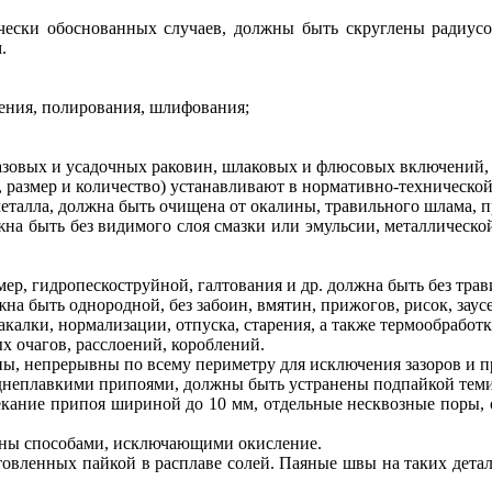
чески обоснованных случаев, должны быть скруглены радиусом
.
ления, полирования, шлифования;
газовых и усадочных раковин, шлаковых и флюсовых включений, 
 размер и количество) устанавливают в нормативно-техническо
металла, должна быть очищена от окалины, травильного шлама, п
жна быть без видимого слоя смазки или эмульсии, металлическо
мер, гидропескоструйной, галтования и др. должна быть без трав
а быть однородной, без забоин, вмятин, прижогов, рисок, заус
 закалки, нормализации, отпуска, старения, а также термообраб
х очагов, расслоений, короблений.
ы, непрерывны по всему периметру для исключения зазоров и п
днеплавкими припоями, должны быть устранены подпайкой тем
екание припоя шириной до 10 мм, отдельные несквозные поры,
ены способами, исключающими окисление.
готовленных пайкой в расплаве солей. Паяные швы на таких де