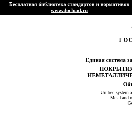
Бесплатная библиотека стандартов и нормативов
www.docload.ru
ГО
Единая система з
ПОКРЫТИЯ
НЕМЕТАЛЛИЧЕ
Об
Unified system o
Metal and n
Ge