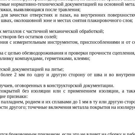
аемые нормативно-технической документацией на основной мета
тяжки, выявляющаяся после травления;
ля зачистки отверстиях и пазах, на внутренних поверхностя
швах, околошовной зоне и местах снятия плакировочного слоя;
 металлов с частичной механической обработкой;
творов без остатков солей;
ния с измерительным инструментом, приспособлениями и от со
ва с целью обезводороживания и проверки прочности сцепления,
аливку компаундами, герметиками, клеями;
еской документацией на литье;
 более 2 мм по одну и другую сторону от шва и во внутрен
случаев, оговоренных в конструкторской документации.
 покрытий без изоляции или с применением изоляции, а так
щие признаки:
палладием, родием и их сплавами до 1 мм в ту или другую стор
сти другого; точечные включения металла покрытия на изолиру
ся браковочным признаком, если это не влияет на сборку и раб