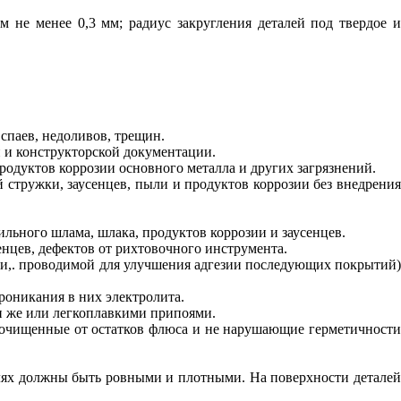
 не менее 0,3 мм; радиус закругления деталей под твердое и
спаев, недоливов, трещин.
й и конструкторской документации.
родуктов коррозии основного металла и других загрязнений.
й стружки, заусенцев, пыли и продуктов коррозии без внедрения
ильного шлама, шлака, продуктов коррозии и заусенцев.
енцев, дефектов от рихтовочного инструмента.
отки,. проводимой для улучшения адгезии последующих покрытий)
роникания в них электролита.
и же или легкоплавкими припоями.
 очищенные от остатков флюса и не нарушающие герметичности
талях должны быть ровными и плотными. На поверхности деталей