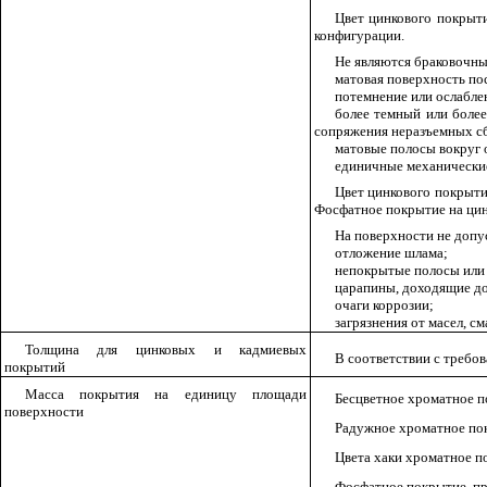
Цвет цинкового покрыт
конфигурации.
Не являются браковочн
матовая поверхность по
потемнение или ослабле
более темный или более
сопряжения неразъемных сб
матовые полосы вокруг 
единичные механические
Цвет цинкового покрытия
Фосфатное покрытие на ци
На поверхности не допу
отложение шлама;
непокрытые полосы или 
царапины, доходящие до
очаги коррозии;
загрязнения от масел, с
Толщина для цинковых и кадмиевых
В соответствии с требо
покрытий
Масса покрытия на единицу площади
Бесцветное хроматное по
поверхности
Радужное хроматное покр
Цвета хаки хроматное по
Фосфатное покрытие, пре