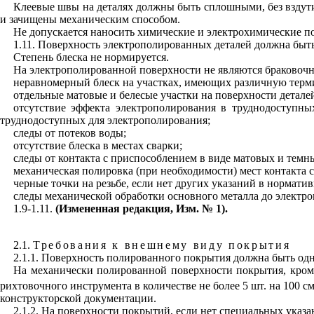
Клеевые швы на деталях должны быть сплошными, без вздутий
и зачищены механическим способом.
Не допускается наносить химические и электрохимические п
1.11. Поверхность электрополированных деталей должна быть
Степень блеска не нормируется.
На электрополированной поверхности не являются браковоч
неравномерный блеск на участках, имеющих различную терм
отдельные матовые и белесые участки на поверхности детале
отсутствие эффекта электрополирования в труднодоступных
труднодоступных для электрополирования;
следы от потеков воды;
отсутствие блеска в местах сварки;
следы от контакта с приспособлением в виде матовых и темны
механическая полировка (при необходимости) мест контакта 
черные точки на резьбе, если нет других указаний в нормати
следы механической обработки основного металла до электр
1.9-1.11.
(Измененная редакция, Изм. № 1).
2.
1.
Требования к внешнему виду покрытия
2.1.1. Поверхность полированного покрытия должна быть одн
На механически полированной поверхности покрытия, кром
рихтовочного инструмента в количестве не более 5 шт. на 100 с
конструкторской документации.
2.1.2. На поверхности покрытий, если нет специальных указ