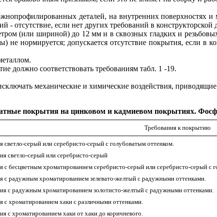
х сложнопрофилированных деталей, на внутренних поверхностях 
 - отсутствие, если нет других требований в конструкторской 
аметром (или шириной) до 12 мм и в сквозных гладких и резьбов
) не нормируется; допускается отсутствие покрытия, если в к
металлом.
ие должно соответствовать требованиям табл. 1 -19.
 исключать механические и химические воздействия, приводящи
атные покрытия на цинковом и кадмиевом покрытиях. Фос
Требования к покрытию
я светло-серый или серебристо-серый с голубоватым оттенком.
ия светло-серый или серебристо-серый
я с бесцветным хроматированием серебристо-серый или серебристо-серый с 
я с радужным хроматированием зелевато-желтый с радужными оттенками.
тия с радужным хроматированием золотисто-желтый с радужными оттенками.
я с хроматированием хаки с различными оттенками.
ия с хроматированием хаки от хаки до коричневого.