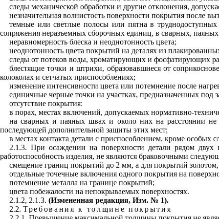
следы механической обработки и другие отклонения, допуск
незначительная волнистость поверхности покрытия после вы
темные или светлые полосы или пятна в труднодоступных д
сопряжения неразъемных сборочных единиц, в сварных, паяных 
неравномерность блеска и неоднотонность цвета;
неоднотонность цвета покрытий на деталях из плакированных
следы от потеков воды, хроматирующих и фосфатирующих рас
блестящие точки и штрихи, образовавшиеся от соприкоснове
колоколах и сетчатых приспособлениях;
изменение интенсивности цвета или потемнение после нагре
единичные черные точки на участках, предназначенных под з
отсутствие покрытия:
в порах, местах включений, допускаемых нормативно-технич
на сварных и паяных швах и около них на расстоянии не
последующей дополнительной защиты этих мест;
в местах контакта детали с приспособлением, кроме особых 
2.1.3. При осаждении на поверхности детали рядом двух
работоспособность изделия, не являются браковочными следую
смещение границ покрытий до 2 мм, а для покрытий золотом, 
отдельные точечные включения одного покрытия на поверхно
потемнение металла на границе покрытий;
цвета побежалости на непокрываемых поверхностях.
2.1.2, 2.1.3.
(Измененная редакция, Изм. № 1).
2.2.
Требования к толщине покрытия
2.2.1. Превышение максимальной толщины покрытия не являет