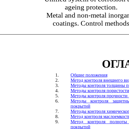
ageing protection.
Metal and non-metal inorga
coatings. Control method
ОГЛ
1.
Общие положения
2.
Метод контроля внешнего в
3.
Методы контроля толщины 
4.
Методы контроля пористост
5.
Методы контроля прочности
6.
Методы контроля защитны
покрытий
7.
Методы контроля химическог
8.
Метод контроля маслоемкос
9.
Метод контроля полноты 
покрытий