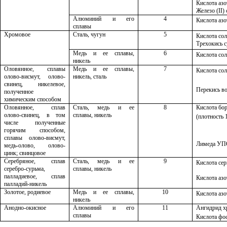
Кислота азо
Железо (
II
)
Алюминий и его
4
Кислота азо
сплавы
Хромовое
Сталь, чугун
5
Кислота сол
Трехокись 
Медь и ее сплавы,
6
Кислота сол
никель
Оловянное, сплавы
Медь и ее сплавы,
7
Кислота сол
олово-висмут, олово-
никель, сталь
свинец, никелевое,
Перекись во
полученное
химическим способом
Оловянное, сплав
Сталь, медь и ее
8
Кислота бо
олово-свинец, в том
сплавы, никель
(плотность 1
числе полученные
горячим способом,
сплавы олово-висмут,
Лимеда УП
медь-олово, олово-
цинк; свинцовое
Серебряное, сплав
Сталь, медь и ее
9
Кислота сер
серебро-сурьма,
сплавы, никель
палладиевое, сплав
Кислота азо
палладий-никель
Золотое, родиевое
Медь и ее сплавы,
10
Кислота азо
никель
Анодно-окисное
Алюминий и его
11
Ангидрид 
сплавы
Кислота фос