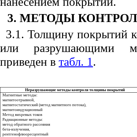
нанесением покрытий.
3. МЕТОДЫ КОНТР
3.1. Толщину покрытий
или разрушающими ме
приведен в
табл. 1
.
Неразрушающие методы контроля толщины покрытий
Магнитные методы:
магнитоотрывной,
магнитостатический (метод магнитного потока),
магнитоиндукционный
Метод вихревых токов
Радиационные методы:
метод обратного рассеяния
бета-излучения,
рентгенофлюоресцентный