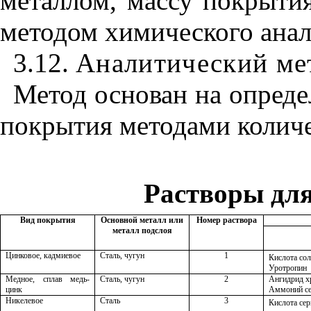
металлом, массу покрыти
методом химического анал
3.12.
Аналитический ме
Метод основан на опреде
покрытия методами количе
Растворы дл
Вид покрытия
Основной металл или
Номер раствора
металл подслоя
Цинковое, кадмиевое
Сталь, чугун
1
Кислота сол
Уротропин
Медное, сплав медь-
Сталь, чугун
2
Ангидрид 
цинк
Аммоний с
Никелевое
Сталь
3
Кислота сер