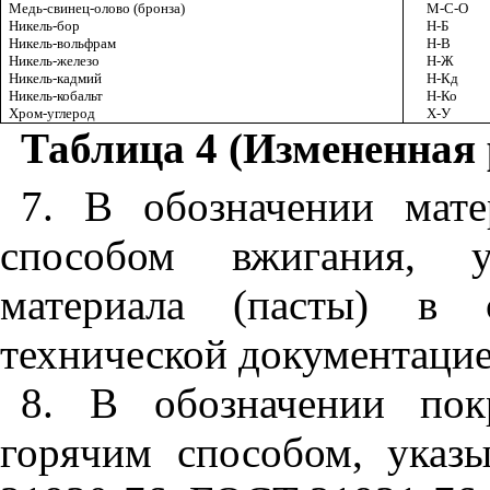
Медь-свинец-олово (бронза)
М-С-О
Никель-бор
Н-Б
Никель-вольфрам
Н-В
Никель-железо
Н-Ж
Никель-кадмий
Н-Кд
Никель-кобальт
Н-Ко
Хром-углерод
Х-У
Таблица 4
(Измененная 
7. В обозначении мате
способом вжигания, у
материала (пасты) в с
технической документацие
8. В обозначении пок
горячим способом, ука