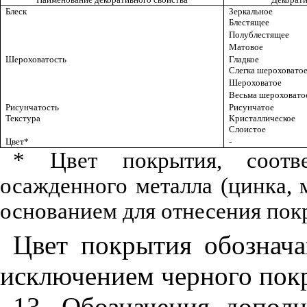
Блеск
Зеркальное
Блестящее
Полублестящее
Матовое
Шероховатость
Гладкое
Слегка шероховато
Шероховатое
Весьма шероховато
Рисунчатость
Рисунчатое
Текстура
Кристаллическое
Слоистое
Цвет*
-
* Цвет покрытия, соотве
осажденного металла (цинка, м
основанием для отнесения пок
Цвет покрытия обознач
исключением черного покр
13. Обозначения допол