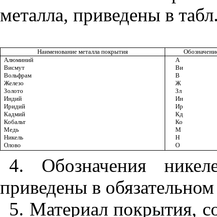
металла, приведены в табл.
Наименование металла покрытия
Обозначени
Алюминий
А
Висмут
Ви
Вольфрам
В
Железо
Ж
Золото
Зл
Индий
Ин
Иридий
Ир
Кадмий
Кд
Кобальт
Ко
Медь
М
Никель
Н
Олово
О
4. Обозначения нике
приведены в обязательно
5. Материал покрытия, с