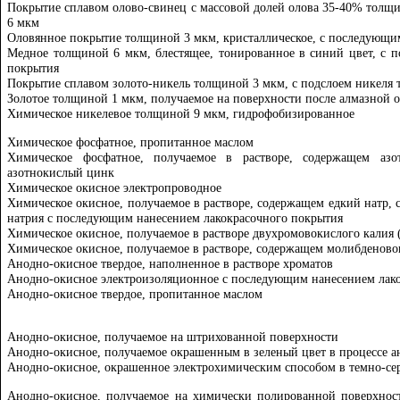
Покрытие сплавом олово-свинец с массовой долей олова 35-40% толщ
6 мкм
Оловянное покрытие толщиной 3 мкм, кристаллическое, с последующи
Медное толщиной 6 мкм, блестящее, тонированное в синий цвет, с 
покрытия
Покрытие сплавом золото-никель толщиной 3 мкм, с подслоем никеля
Золотое толщиной 1 мкм, получаемое на поверхности после алмазной 
Химическое никелевое толщиной 9 мкм, гидрофобизированное
Химическое фосфатное, пропитанное маслом
Химическое фосфатное, получаемое в растворе, содержащем азо
азотнокислый цинк
Химическое окисное электропроводное
Химическое окисное, получаемое в растворе, содержащем едкий натр, с
натрия с последующим нанесением лакокрасочного покрытия
Химическое окисное, получаемое в растворе двухромовокислого калия 
Химическое окисное, получаемое в растворе, содержащем молибденов
Анодно-окисное твердое, наполненное в растворе хроматов
Анодно-окисное электроизоляционное с последующим нанесением лак
Анодно-окисное твердое, пропитанное маслом
Анодно-окисное, получаемое на штрихованной поверхности
Анодно-окисное, получаемое окрашенным в зеленый цвет в процессе а
Анодно-окисное, окрашенное электрохимическим способом в темно-се
Анодно-окисное, получаемое на химически полированной поверхнос