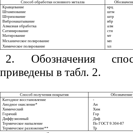
Способ обработки основного металла
Обозначен
Кравцевание
крц
Штампование
штм
Штрихование
штр
Вибронакатывание
вбр
Алмазная обработка
алм
Сатинирование
стн
Матирование
мт
Механическое полирование
мп
Химическое полирование
хп
2. Обозначения спо
приведены в табл. 2.
Способ получения покрытия
Обозначение
Катодное восстановление
-
Анодное окисление*
Ан
Химический
Хим
Горячий
Гор
Диффузионный
Диф
Термическое напыление
По ГОСТ 9.304-87
Термическое разложение**
Тр