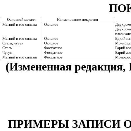
ПО
Основной металл
Наименование покрытия
Магний и его сплавы
Окисное
Двухромо
Двухром
плавиков
Магний и его сплавы
Окисное
Едкий нат
Сталь, чугун
Окисное
Молибде
Сталь
Фосфатное
Барий аз
Чугун
Фосфатное
Барий аз
Магний и его сплавы
Фосфатное
Монофосф
(Измененная редакция, 
ПРИМЕРЫ ЗАПИСИ 