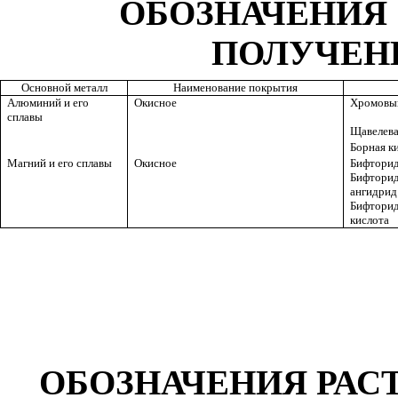
ОБОЗНАЧЕНИЯ 
ПОЛУЧЕН
Основной металл
Наименование покрытия
Алюминий и его
Окисное
Хромовы
сплавы
Щавелева
Борная к
Магний и его сплавы
Окисное
Бифторид
Бифтори
ангидрид
Бифтори
кислота
ОБОЗНАЧЕНИЯ РАС