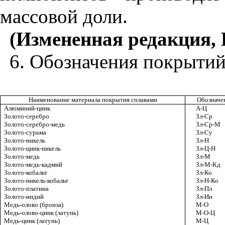
массовой доли.
(Измененная редакция, 
6. Обозначения покрытий 
Наименование материала покрытия сплавами
Обозначе
Алюминий-цинк
А-Ц
Золото-серебро
Зл-Ср
Золото-серебро-медь
Зл-Ср-М
Золото-сурьма
Зл-Су
Золото-никель
Зл-Н
Золото-цинк-никель
Зл-Ц-Н
Золото-медь
Зл-М
Золото-медь-кадмий
Зл-М-Кд
Золото-кобальт
Зл-Ко
Золото-никель-кобальт
Зл-Н-Ко
Золото-платина
Зл-Пл
Золото-индий
Зл-Ин
Медь-олово (бронза)
М-О
Медь-олово-цинк (латунь)
М-О-Ц
Медь-цинк (латунь)
М-Ц