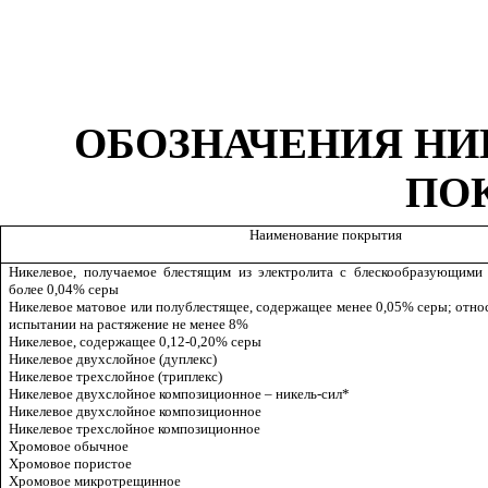
ОБОЗНАЧЕНИЯ НИ
ПО
Наименование покрытия
Никелевое, получаемое блестящим из электролита с блескообразующими
более 0,04% серы
Никелевое матовое или полублестящее, содержащее менее 0,05% серы; отно
испытании на растяжение не менее 8%
Никелевое, содержащее 0,12-0,20% серы
Никелевое двухслойное (дуплекс)
Никелевое трехслойное (триплекс)
Никелевое двухслойное композиционное – никель-сил*
Никелевое двухслойное композиционное
Никелевое трехслойное композиционное
Хромовое обычное
Хромовое пористое
Хромовое микротрещинное