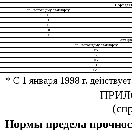
Сорт для
по настоящему стандарту
Е
I
II
III
IV
Сорт дл
по настоящему стандарту
Ех
I
х
IIx
IIIx
IVx
* С 1 января 1998 г. действуе
ПРИЛ
(сп
Нормы предела прочнос