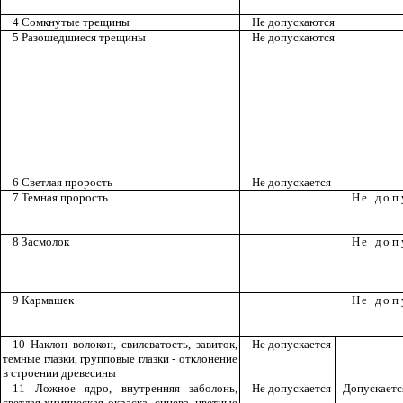
4 Сомкнутые трещины
Не допускаются
5 Разошедшиеся трещины
Не допускаются
6 Светлая прорость
Не
допускается
7 Темная прорость
Не доп
8
Засмолок
Не доп
9
Кармашек
Не доп
10 Наклон волокон, свилеватость, завиток,
Не допускается
темные глазки, групповые глазки - отклонение
в строении древесины
11 Ложное ядро, внутренняя заболонь,
Не
допускается
Допускается
светлая
химическая окраска, синева, цветные