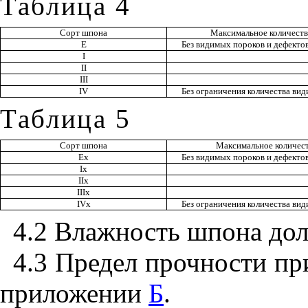
Таблица 4
Сорт шпона
Максимальное количеств
Е
Без видимых пороков и дефекто
I
II
III
IV
Без ограничения количества вид
Таблица
5
Сорт шпона
Максимальное количест
Ех
Без видимых пороков и дефектов
I
х
II
х
IIIx
IVx
Без ограничения количества вид
4.2 Влажность шпона дол
4.3 Предел прочности пр
приложении
Б
.