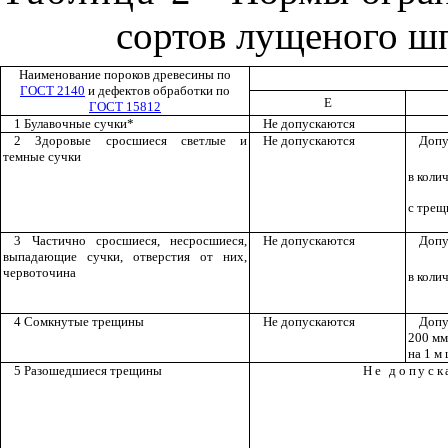
сортов лущеного ш
Наименование пороков древесины по
ГОСТ 2140
и дефектов обработки по
Е
ГОСТ 15812
1 Булавочные сучки*
Не допускаются
2 Здоровые сросшиеся светлые и
Не допускаются
Допу
темные сучки
в колич
с трещ
3 Частично сросшиеся, несросшиеся,
Не допускаются
Допу
выпадающие сучки, отверстия от них,
червоточи
на
в колич
4 Сомкнутые трещины
Не допускаются
Допу
200 мм
на 1 м
5 Разошедшиеся трещины
Не допуск