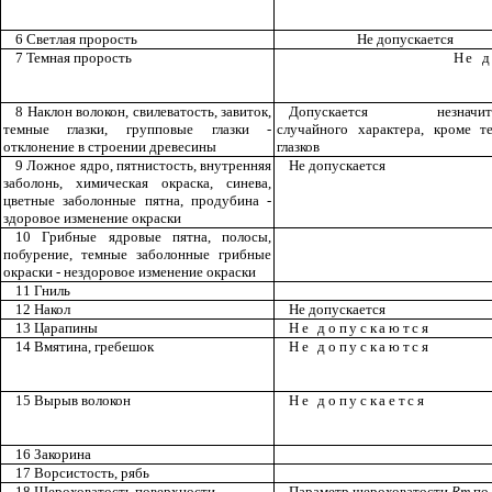
6 Светлая прорость
Не допускается
7 Темная прорость
Не 
8 Наклон волокон, свилеватость, завиток,
Допускается
незначи
темные глазки, групповые глазки -
случайного характера, кроме т
отклонение в строении древесины
глазков
9 Ложное ядро, пятнистость, внутренняя
Не допускается
заболонь, химическая окраска, синева,
цветные заболонные пятна, продубина -
здоровое изменение окраски
10 Грибные ядровые пятна, полосы,
побурение
, темные заболонные грибные
окраски - нездоровое изменение окраски
11 Гниль
12 Накол
Не допускается
13 Царапины
Не допускаются
14 Вмятина, гребешок
Не допускаются
15 Вырыв волокон
Не допускается
16 Закорина
17 Ворсистость, рябь
18 Шероховатость поверхности
Параметр шероховатости
Rm
п