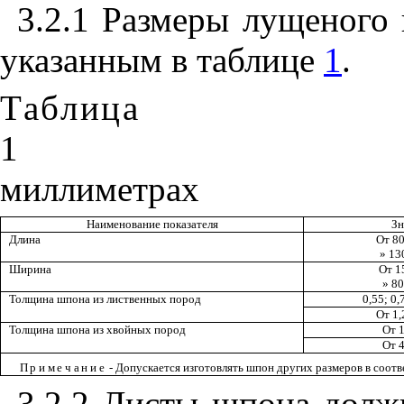
3.2.1 Размеры лущеного
указанным в таблице
1
.
Таблица
1
миллиметрах
Наименование показателя
Зн
Длина
От 80
» 13
Ширина
От 1
» 80
Толщина шпона из лиственных пород
0,55; 0,
От 1,
Толщина шпона из хвойных пород
От 1
От 4
Примечание
- Допускается изготовлять шпон других размеров в соотве
3.2.2 Листы шпона дол