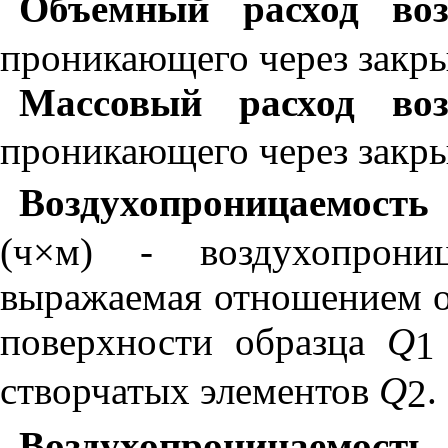
Объемный расход во
проникающего через закры
Массовый расход во
проникающего через закры
Воздухопроницаемост
(ч
×
м)
-
воздухопрониц
выражаемая отношением о
поверхности образца
Q
1
створчатых элементов
Q
.
2
Воздухопроницаемо