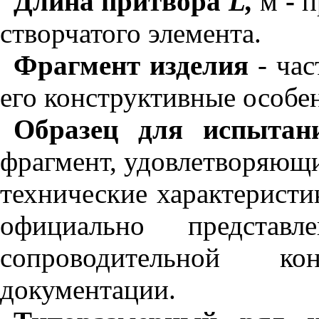
Длина притвора
L
,
м
-
п
створчатого элемента.
Фрагмент изделия
- час
его конструктивные особе
Образец для испытан
фрагмент, удовлетворяющи
технические характеристи
официально представ
сопроводительной ко
документации.