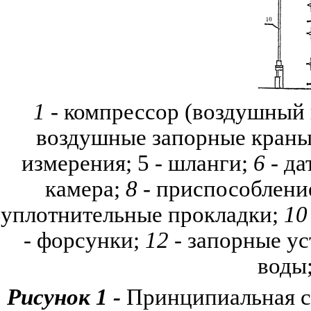
1 -
компрессор (воздушный 
воздушные запорные краны
измерения;
5 -
шланги;
6 -
дат
камера;
8
-
приспособление
уплотнительные прокладки;
10
-
форсунки;
12 -
запорные уст
воды
Рисунок
1 -
Принципиальная сх