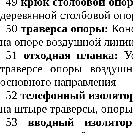
49
крюк столбовой опо
деревянной столбовой опо
50
траверса опоры:
Конс
на опоре воздушной линии
51
отходная планка:
Ус
траверсе опоры воздуш
основного направления
52
телефонный изолято
на штыре траверсы, опоры
53
вводный изолято