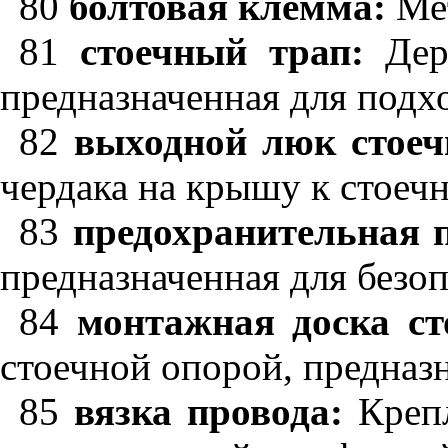
80
болтовая клемма:
Мет
81
стоечный трап:
Дере
предназначенная для подх
82
выходной люк стоеч
чердака на крышу к стоеч
83
предохранительная 
предназначенная для безо
84
монтажная доска ст
стоечной опорой, предназ
85
вязка провода:
Крепл