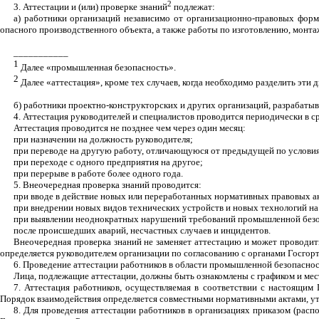
2
3. Аттестации и (или) проверке знаний
подлежат:
а) работники организаций независимо от организационно-правовых форм
опасного производственного объекта, а также работы по изготовлению, монта
___________
1
Далее «промышленная безопасность».
2
Далее «аттестация», кроме тех случаев, когда необходимо разделить эти 
б) работники проектно-конструкторских и других организаций, разрабаты
4. Аттестация руководителей и специалистов проводится периодически в ср
Аттестация проводится не позднее чем через один месяц:
при назначении на должность руководителя;
при переводе на другую работу, отличающуюся от предыдущей по услови
при переходе с одного предприятия на другое;
при перерыве в работе более одного года.
5. Внеочередная проверка знаний проводится:
при вводе в действие новых или переработанных нормативных правовых а
при внедрении новых видов технических устройств и новых технологий н
при выявлении неоднократных нарушений требований промышленной безо
после происшедших аварий, несчастных случаев и инцидентов.
Внеочередная проверка знаний не заменяет аттестацию и может проводит
определяется руководителем организации по согласованию с органами Госгор
6. Проведение аттестации работников в области промышленной безопаснос
Лица, подлежащие аттестации, должны быть ознакомлены с графиком и мес
7. Аттестация работников, осуществляемая в соответствии с настоящи
Порядок взаимодействия определяется совместными нормативными актами, у
8. Для проведения аттестации работников в организациях приказом (расп