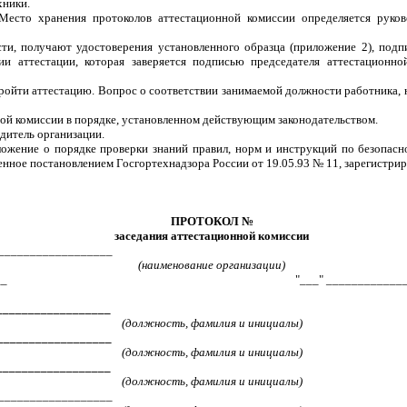
хники.
 Место хранения протоколов аттестационной комиссии определяется руко
и, получают удостоверения установленного образца (приложение 2), подп
и аттестации, которая заверяется подписью председателя аттестационной
пройти аттестацию. Вопрос о соответствии занимаемой должности работника,
ой комиссии в порядке, установленном действующим законодательством.
одитель организации.
ложение о порядке проверки знаний правил, норм и инструкций по безопасн
нное постановлением Госгортехнадзора России от 19.05.93 № 11, зарегистри
ПРОТОКОЛ №
заседания аттестационной комиссии
__________________
(наименование организации)
__
"___" _____________
__________________
(должность, фамилия и инициалы)
___________________
(должность, фамилия и инициалы)
__________________
(должность, фамилия и инициалы)
__________________