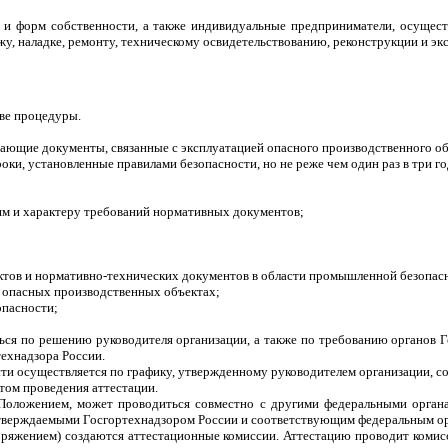
 и форм собственности, а также индивидуальные предприниматели, осущест
жу, наладке, ремонту, техническому освидетельствованию, реконструкции и э
две процедуры.
вающие документы, связанные с эксплуатацией опасного производственного об
оки, установленные правилами безопасности, но не реже чем один раз в три год
ям и характеру требований нормативных документов;
ктов и нормативно-технических документов в области промышленной безопас
а опасных производственных объектах;
пасности;
ься по решению руководителя организации, а также по требованию органов 
технадзора России.
ти осуществляется по графику, утвержденному руководителем организации, со
том проведения аттестации.
м Положением, может проводиться совместно с другими федеральными орган
тверждаемыми Госгортехнадзором России и соответствующим федеральным ор
оряжением) создаются аттестационные комиссии. Аттестацию проводит комисс