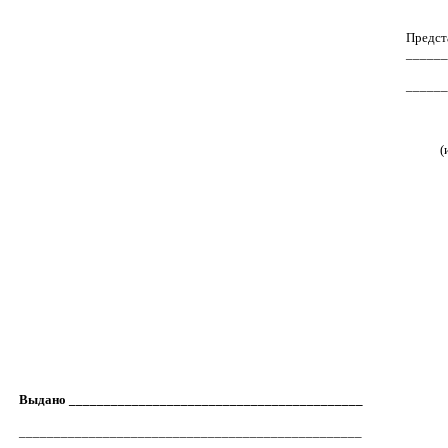
Предст
_____
_____
(
Выдано __________________________________________
_________________________________________________