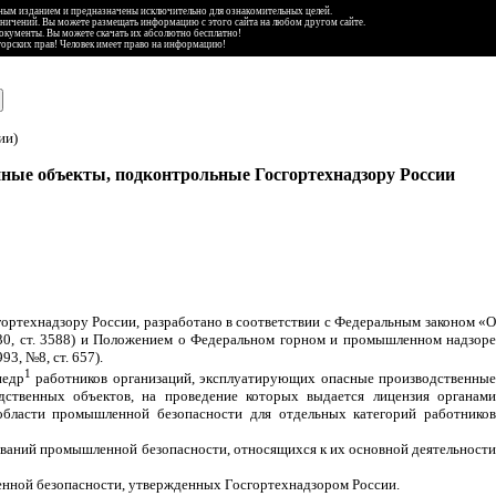
ьным изданием и предназначены исключительно для ознакомительных целей.
аничений. Вы можете размещать информацию с этого сайта на любом другом сайте.
документы. Вы можете скачать их абсолютно бесплатно!
торских прав! Человек имеет право на информацию!
ии)
нные объекты, подконтрольные Госгортехнадзору России
ортехнадзору России, разработано в соответствии с Федеральным законом «О
30, ст. 3588) и Положением о Федеральном горном и промышленном надзоре
3, №8, ст. 657).
1
недр
работников организаций, эксплуатирующих опасные производственны
ственных объектов, на проведение которых выдается лицензия органами
области промышленной безопасности для отдельных категорий работников
ований промышленной безопасности, относящихся к их основной деятельности
енной безопасности, утвержденных Госгортехнадзором России.