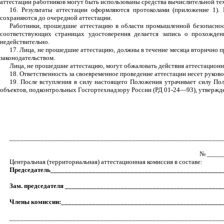
аттестации работников могут быть использованы средства вычислительной те
16. Результаты аттестации оформляются протоколами (приложение 1).
сохраняются до очередной аттестации.
Работники, прошедшие аттестацию в области промышленной безопасност
соответствующих страницах удостоверения делается запись о прохождени
недействительно.
17. Лица, не прошедшие аттестацию, должны в течение месяца вторично 
законодательством.
Лица, не прошедшие аттестацию, могут обжаловать действия аттестационн
18. Ответственность за своевременное проведение аттестации несет руков
19. После вступления в силу настоящего Положения утрачивает силу По
объектов, подконтрольных Госгортехнадзору России (РД 01-24—93), утвержде
_____________________________________________________________
№ ____
Центральная (территориальная) аттестационная комиссия в составе:
Председатель_________________________________________________
Зам. председателя ____________________________________________
Члены комиссии:______________________________________________
_____________________________________________________________