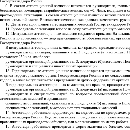
Госгортехнадзора России.
9. В состав аттестационной комиссии включаются руководители, главные
безопасности, командиры аварийно-спасательных служб. Лица, входящие в с
прохождении аттестации. В состав аттестационной комиссии включаются по
исполнительной власти. Возглавляет комиссию, как правило, заместитель руко
10. Для аттестации членов аттестационных комиссий Госгортехнадзором Р
11. Руководитель организации вправе не создавать аттестационную комисс
12. Центральные аттестационные комиссии создаются приказом Начальник
России и по согласованию — ведущие специалисты образовательных организац
Госгортехнадзора России.
В центральных аттестационных комиссиях, как правило, проходят аттеста
руководители организаций, указанных в п. 3, подпункте (а) настоящего
составляет 250 чел. или более;
руководители организаций, указанных в п. 3, подпункте (б) настоящего По
руководители и специалисты иностранных организаций.
13. Территориальные аттестационные комиссии создаются приказами нач
отделов территориального органа Госгортехнадзора России и по согласова
кадров, а также могут включаться представители других федеральных органов
В территориальных аттестационных комиссиях, как правило, проходят атт
руководители организаций, указанных в п. 3, подпункте (а) настоящего П
руководители и специалисты служб по вопросам промышленной безопа
аттестационных комиссий в организации;
специалисты организаций, указанных в п. 3, подпункте (б) настоящего Пол
специалисты организаций, в которых нет аттестационных комиссий.
14. Аттестации работников предшествует их подготовка по программам,
Госгортехнадзора России. Подготовка может проводиться в образовательных
промышленных производств и объектов, или в организациях по месту работы.
15. Аттестация работников проводится в форме экзамена по билетам, с