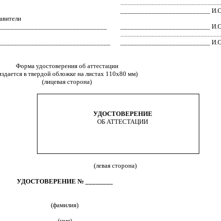
...................................................................
__________________________ И.
авители
________________________________
__________________________ И.
...................................................................
_________________________________
__________________________ И.
Форма удостоверения об аттестации
издается в твердой обложке на листах 110х80 мм)
(лицевая сторона)
УДОСТОВЕРЕНИЕ
ОБ АТТЕСТАЦИИ
(левая сторона)
УДОСТОВЕРЕНИЕ № ________
(фамилия)
(имя)