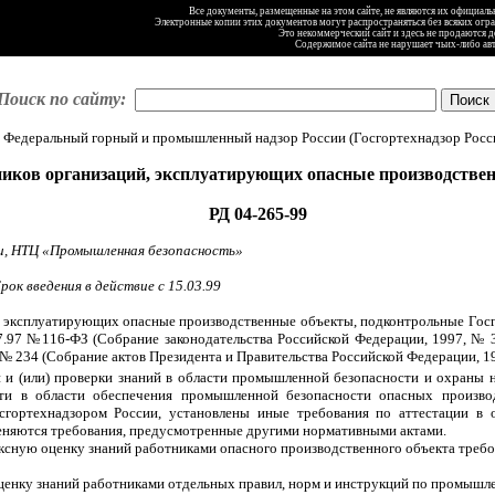
Все документы, размещенные на этом сайте, не являются их официал
Электронные копии этих документов могут распространяться без всяких огр
Это некоммерческий сайт и здесь не продаются 
Содержимое сайта не нарушает чьих-либо ав
Поиск по сайту:
Федеральный горный и промышленный надзор России (Госгортехнадзор Росс
тников организаций, эксплуатирующих опасные производстве
РД 04-265-99
ии, НТЦ «Промышленная безопасность»
ок введения в действие с 15.03.99
и, эксплуатирующих опасные производственные объекты, подконтрольные Госг
.97 №116-ФЗ (Собрание законодательства Российской Федерации, 1997, № 
 234 (Собрание актов Президента и Правительства Российской Федерации, 199
и и (или) проверки знаний в области промышленной безопасности и охраны 
ти в области обеспечения промышленной безопасности опасных производ
сгортехнадзором России, установлены иные требования по аттестации в 
еняются требования, предусмотренные другими нормативными актами.
ексную оценку знаний работниками опасного производственного объекта треб
оценку знаний работниками отдельных правил, норм и инструкций по промышл