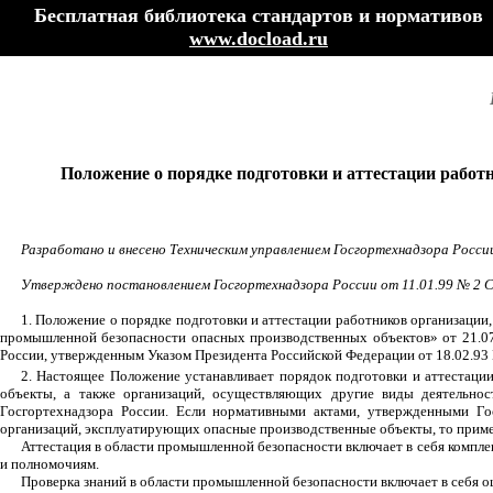
Бесплатная библиотека стандартов и нормативов
www.docload.ru
Положение о порядке подготовки и аттестации рабо
Разработано и внесено Техническим управлением Госгортехнадзора Росс
Утверждено постановлением Госгортехнадзора России от 11.01.99 № 2 Ср
1. Положение о порядке подготовки и аттестации работников организаци
промышленной безопасности опасных производственных объектов» от 21.07
России, утвержденным Указом Президента Российской Федерации от 18.02.93 №
2. Настоящее Положение устанавливает порядок подготовки и аттестаци
объекты, а также организаций, осуществляющих другие виды деятельнос
Госгортехнадзора России. Если нормативными актами, утвержденными Го
организаций, эксплуатирующих опасные производственные объекты, то прим
Аттестация в области промышленной безопасности включает в себя компл
и полномочиям.
Проверка знаний в области промышленной безопасности включает в себя 