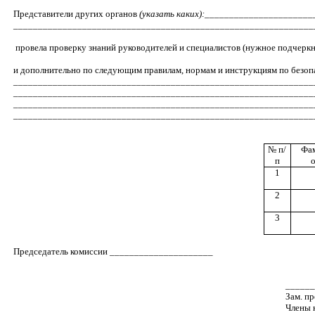
Представители других органов
(указать каких):_____________________
_____________________________________________________________
провела проверку знаний руководителей и специалистов (нужное подч
и дополнительно по следующим правилам, нормам и инструкциям по безо
__________
___________________________________________________
_____________________________________________________________
_____________________________________________________________
_____________________________________________________________
№ п/
Фам
п
1
2
3
Председатель комиссии _____________________
_____
Зам. п
Члены 