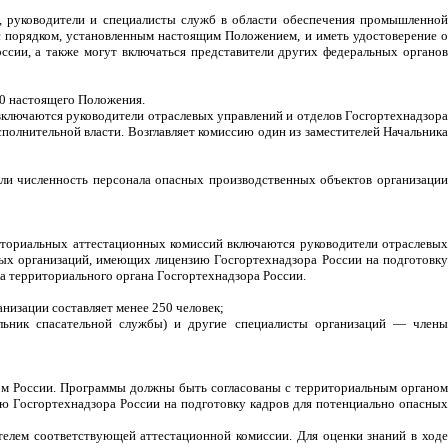
.), руководители и специалисты служб в области обеспечения промышленной
 с порядком, установленным настоящим Положением, и иметь удостоверение о
ссии, а также могут включаться представители других федеральных органов
10 настоящего Положения.
включаются руководители отраслевых управлений и отделов Госгортехнадзора
полнительной власти. Возглавляет комиссию один из заместителей Начальника
 если численность персонала опасных производственных объектов организации
риториальных аттестационных комиссий включаются руководители отраслевых
ных организаций, имеющих лицензию Госгортехнадзора России на подготовку
ка территориального органа Госгортехнадзора России.
анизации составляет менее 250 человек;
альник спасательной службы) и другие специалисты организаций — члены
ом России. Программы должны быть согласованы с территориальным органом
ию Госгортехнадзора России на подготовку кадров для потенциально опасных
телем соответствующей аттестационной комиссии. Для оценки знаний в ходе