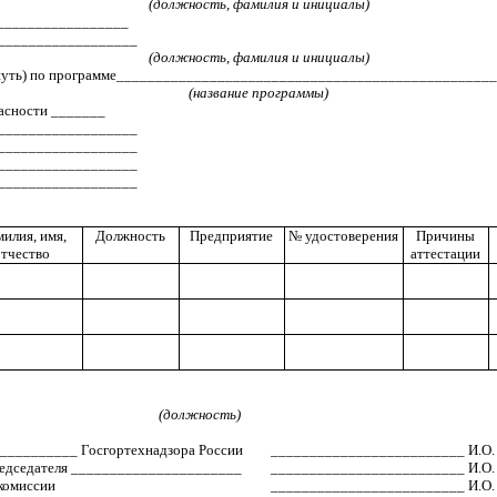
(должность, фамилия и инициалы)
__________________
__________________
(должность, фамилия и инициалы)
еркнуть) по программе_______________________________________________
(название программы)
пасности _______
__________________
__________________
__________________
__________________
илия, имя,
Должность
Предприятие
№ удостоверения
Причины
отчество
аттестации
(должность)
___________
Госгортехнадзора России
_________________________ И.О.
редседателя ______________________
_________________________ И.О.
комиссии
_________________________ И.О.