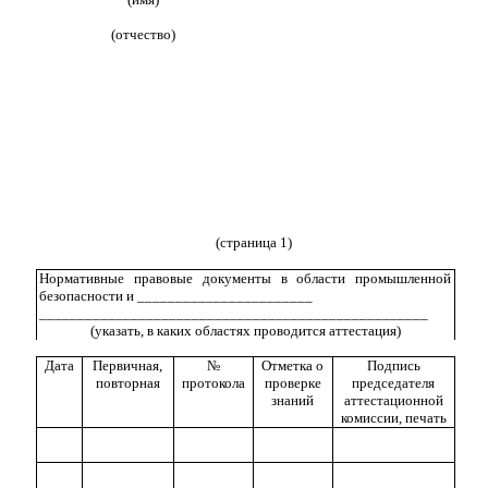
(отчество)
(страница 1)
Нормативные правовые документы в области промышленной
безопасности и _______________________
___________________________________________________
(указать, в каких областях проводится аттестация)
Дата
Первичная,
№
Отметка о
Подпись
повторная
протокола
проверке
председателя
знаний
аттестационной
комиссии, печать