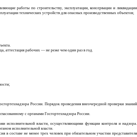
вляющие работы по строительству, эксплуатации, консервации и ликвидации
ксплуатации технических устройств для опасных производственных объектов;
ъекта.
а, аттестация рабочих — не реже чем один раз в год.
ности;
Госгортехнадзора России. Порядок проведения внеочередной проверки знаний
гласованному с органами Госгортехнадзора России.
ами исполнительной власти, осуществляющими функции контроля и надзора.
ганом исполнительной власти.
ия в составе не менее трех человек при обязательном участии представителя