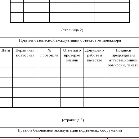
(страница 2)
Правила безопасной эксплуатации объектов котлонадзора
Дата
Первичная,
№
Отметка о
Допущен к
Подпись
повторная
протокола
проверке
работе в
председателя
знаний
качестве
аттестационной
комиссии, печать
(страница 3)
Правила безопасной эксплуатации подъемных сооружений