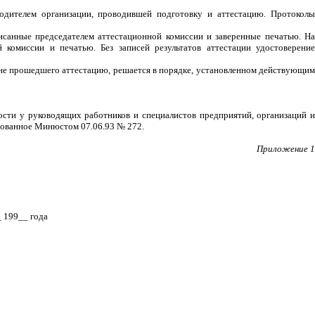
водителем организации, проводившей подготовку и аттестацию. Протоколы
исанные председателем аттестационной комиссии и заверенные печатью. На
 комиссии и печатью. Без записей результатов аттестации удостоверение
 не прошедшего аттестацию, решается в порядке, установленном действующим
ости у руководящих работников и специалистов предприятий, организаций и
рованное Минюстом 07.06.93 № 272.
Приложение 1
 199__ года