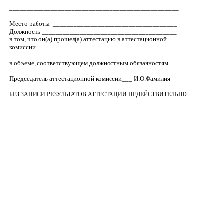
_________________________________________________
Место работы
____________________________________
Должность _______________________________________
в том, что он(а) прошел(а) аттестацию в аттестационной
комиссии ________________________________________
_________________________________________________
в объеме, соответствующем должностным обязанностям
Председатель аттестационной комиссии___ И.О.Фамилия
БЕЗ ЗАПИСИ РЕЗУЛЬТАТОВ АТТЕСТАЦИИ НЕДЕЙСТВИТЕЛЬНО