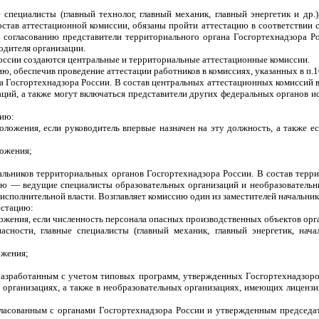
 специалисты (главный технолог, главный механик, главный энергетик и др
остав аттестационной комиссии, обязаны пройти аттестацию в соответствии
 согласованию представители территориального органа Госгортехнадзора Ро
водителя организации.
оссии создаются центральные и территориальные аттестационные комиссии.
ию, обеспечив проведение аттестации работников в комиссиях, указанных в п.
а Госгортехнадзора России. В состав центральных аттестационных комиссий 
ий, а также могут включаться представители других федеральных органов ис
цию:
 Положения, если руководитель впервые назначен на эту должность, а также
ложения;
альников территориальных органов Госгортехнадзора России. В состав тер
нию — ведущие специалисты образовательных организаций и необразователь
 исполнительной власти. Возглавляет комиссию один из заместителей начальни
естацию:
оложения, если численность персонала опасных производственных объектов орг
сности, главные специалисты (главный механик, главный энергетик, нач
ожения;
 разработанным с учетом типовых программ, утвержденных Госгортехнадзор
 организациях, а также в необразовательных организациях, имеющих лиценз
огласованным с органами Госгортехнадзора России и утвержденным председа