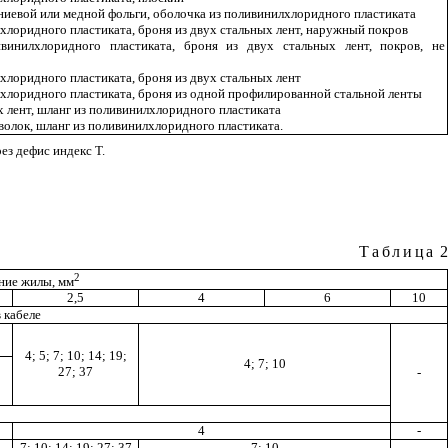
ниевой или медной фольги, оболочка из поливинилхлоридного пластиката
хлоридного пластиката, броня из двух стальных лент, наружный покров
винилхлоридного пластиката, броня из двух стальных лент, покров, не
хлоридного пластиката, броня из двух стальных лент
лхлоридного пластиката, броня из одной профилированной стальной ленты
х лент, шланг из поливинилхлоридного пластиката
волок, шланг из поливинилхлоридного пластиката.
ез дефис индекс Т.
Таблица
2
2
ние жилы, мм
2,5
4
6
10
 кабеле
4; 5; 7; 10; 14; 19;
4; 7; 10
27; 37
-
4
-
7; 10; 14; 19; 27; 37
7; 10
-