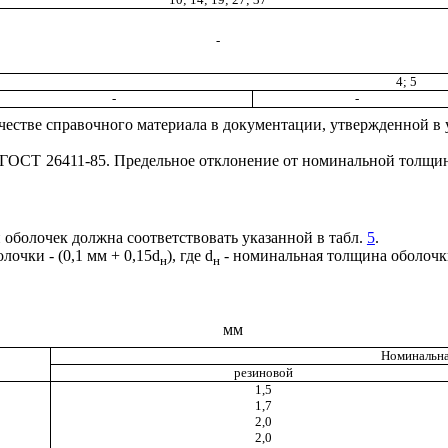
-
4; 5
-
-
честве справочного материала в документации, утвержденной в
ГОСТ 26411-85
. Предельное отклонение от номинальной толщин
оболочек должна соответствовать указанной в табл.
5
.
очки - (0,1 мм + 0,15
d
), где
d
- номинальная толщина оболочк
н
н
мм
Номинальна
резиновой
1,5
1,7
2,0
2,0