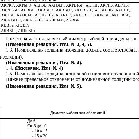
АКРКГ; АКРБГЭ; АКРВБ; АКРВБГ; АКРВБбГ; АКРНГ, АКРНБ; АКРНБГ,
АКРНБбГ; АКВВГ; АКВВГЭ, АКВВБГ; АКВВБбГ; АКВБбШв, АКПВГ;
АКПВБ; АКПВБГ; АКПБбШв, АКПсВГ; АКПсВГЭ; АКПсВБ; АКПсВБГ;
АКПсВБбГ; АКПсБбШв; АКПВБбГ; АКВВБ
КВВГз, КПсВГз
АКВВГз, АКПсВГз
Расчетная масса и наружный диаметр кабелей приведены в ка
(Измененная редакция, Изм. № 3, 4, 5).
1.3
. Номинальная толщина изоляции должна соответствовать
изоляции).
(Измененная редакция, Изм. № 4).
1.4
.
(Исключен, Изм. № 4)
1.5
. Номинальная толщина резиновой и поливинилхлоридной 
Нижнее предельное отклонение от номинальной толщины обол
(Измененная редакция, Изм. № 5).
Диаметр кабеля под оболочкой
До 6
Св. 6 до 10
» 10 » 15
» 15 » 20