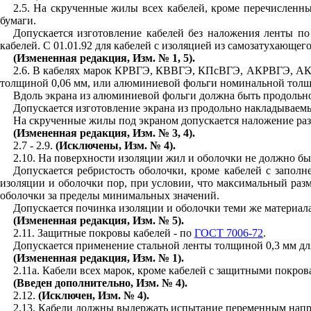
2.5
. На скрученные жилы всех кабелей, кроме перечисленн
бумаги.
Допускается изготовление кабелей без наложения ленты п
кабелей. С 01.01.92 для кабелей с изоляцией из самозатухающег
(Измененная редакция, Изм. № 1, 5).
2.6
. В кабелях марок КРВГЭ, КВВГЭ, КПсВГЭ, АКРВГЭ, АКВ
толщиной 0,06 мм, или алюминиевой фольги номинальной толщи
Вдоль экрана из алюминиевой фольги должна быть продольно 
Допускается изготовление экрана из продольно накладывае
На скрученные жилы под экраном допускается наложение раз
(Измененная редакция, Изм. № 3, 4).
2.7
- 2.9.
(Исключены, Изм. № 4).
2.10
. На поверхности изоляции жил и оболочки не должно б
Допускается ребристость оболочки, кроме кабелей с заполн
изоляции и оболочки пор, при условии, что максимальный раз
оболочки за пределы минимальных значений.
Допускается починка изоляции и оболочки теми же материал
(Измененная редакция, Изм. № 5).
2.11
. Защитные покровы кабелей - по
ГОСТ 7006-72
.
Допускается применение стальной ленты толщиной 0,3 мм для
(Измененная редакция, Изм. № 1).
2.11
а. Кабели всех марок, кроме кабелей с защитными покров
(Введен
дополнительно, Изм. № 4
).
2.12
.
(Исключен, Изм. № 4).
2.13
. Кабели должны выдержать испытание переменным напр