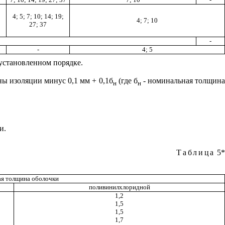
4; 5; 7; 10; 14; 19;
4; 7; 10
27; 37
-
-
4; 5
 установленном порядке.
ы изоляции минус 0,1 мм + 0,1б
(где б
- номинальная толщин
н
н
и.
Таблица
5
*
я толщина оболочки
поливинилхлоридной
1,2
1,5
1,5
1,7