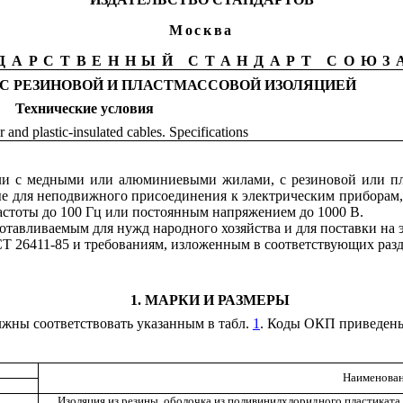
Москва
ДАРСТВЕННЫЙ СТАНДАРТ СОЮЗ
С РЕЗИНОВОЙ И ПЛАСТМАССОВОЙ ИЗОЛЯЦИЕЙ
Технические
условия
 and plastic-insulated cables. Specifications
ели с медными или алюминиевыми жилами, с резиновой или п
ые для неподвижного присоединения к электрическим приборам,
стоты до 100 Гц или постоянным напряжением до 1000 В.
отавливаемым для нужд народного хозяйства и для поставки на 
 26411-85 и требованиям, изложенным в соответствующих разде
1
. МАРКИ И РАЗМЕРЫ
лжны соответствовать указанным в табл.
1
. Коды ОКП приведен
Наименован
Изоляция из резины, оболочка из поливинилхлоридного пластиката