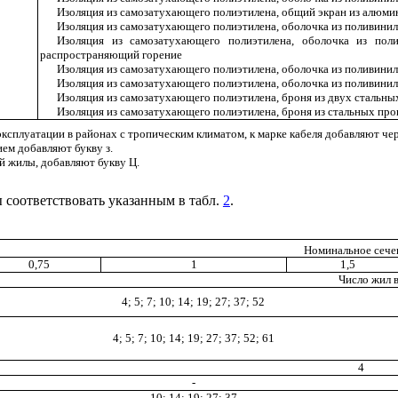
Изоляция из самозатухающего полиэтилена, общий экран из алюми
Изоляция из самозатухающего полиэтилена, оболочка из поливинил
Изоляция из самозатухающего полиэтилена, оболочка из поли
распространяющий горение
Изоляция из самозатухающего полиэтилена, оболочка из поливинил
Изоляция из самозатухающего полиэтилена, оболочка из поливини
Изоляция из самозатухающего полиэтилена, броня из двух стальны
Изоляция из самозатухающего полиэтилена, броня из стальных про
ксплуатации в районах с тропическим климатом, к марке кабеля добавляют чер
ем добавляют букву з.
 жилы, добавляют букву Ц.
 соответствовать указанным в табл.
2
.
Номинальное сече
0,75
1
1,5
Число жил в
4; 5; 7; 10; 14; 19; 27; 37; 52
4; 5; 7; 10; 14; 19; 27; 37; 52; 61
4
-
10; 14; 19; 27; 37