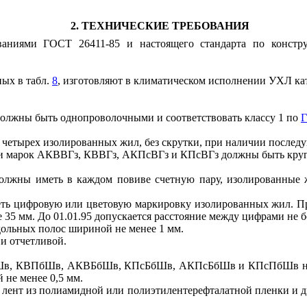
2
. ТЕХНИЧЕСКИЕ ТРЕБОВАНИЯ
ованиями
ГОСТ 26411-85
и настоящего стандарта по констру
ных в табл.
8
, изготовляют в климатическом исполнении УХЛ ка
олжны быть однопроволочными и соответствовать классу 1 по
Г
о четырех изолированных жил, без скрутки, при наличии после
ли марок АКВВГз, КВВГз, АКПсВГз и КПсВГз должны быть круг
олжны иметь в каждом повиве счетную пару, изолированные ж
ть цифровую или цветовую маркировку изолированных жил. Пр
35 мм. До 01.01.95 допускается расстояние между цифрами не б
ольных полос шириной не менее 1 мм.
и отчетливой.
в, КВПбШв, АКВБбШв, КПсБбШв, АКПсБбШв и КПсПбШв на ск
не менее 0,5 мм.
ух лент из полиамидной или полиэтилентерефталатной пленки и