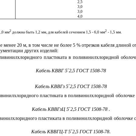
2,5
3,0
3,0
4,0
2
2
1,0 мм
должна быть 1,2 мм, для кабелей сечением 1,5 - 6,0 мм
- 1,5 мм.
 менее 20 м, в том числе не более 5 % отрезков кабеля длиной от
кументации других изделий:
оливинилхлоридного пластиката в поливинилхлоридной оболо
Кабель
КВВГ
5
´
2
,
5
ГОСТ 1508-78
Кабель
КВВГз
5
´
2
,
5
ГОСТ 1508-78
ивинилхлоридного пластиката в поливинилхлоридной оболочке
Кабель
КВВГзЦ
5
´
2
,
5
ГОСТ 1508-78
.
ивинилхлоридного пластиката в поливинилхлоридной оболочке 
Кабель
КВВГЦ
-
Т
5
´
2
,
5
ГОСТ 1508-78
.