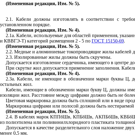
(Измененная редакция, Изм. № 5).
2.1
. Кабели должны изготовлять в соответствии с треб
установленном порядке.
(Измененная редакция, Изм. № 4).
2.1
а. Кабели, используемые для областей применения, указан
и КВВГЭ-Т) категорий размещения 2 - 5 по
ГОСТ 15150-69
.
(Измененная редакция, Изм. № 5).
2.2
. Медные и алюминиевые токопроводящие жилы кабелей д
2.3
. Изолированные жилы должны быть скручены.
Допускается изготовление сердечника, имеющего в центре д
При скрутке жил допускается применение заполнения. Кабе
(Измененная редакция, Изм. № 4).
2.3
а. Кабели, не имеющие в обозначении марки буквы Ц, д
остальных жил.
Кабели, имеющие в обозначении марки букву Ц, должны име
изоляции жил. Расстояние между цифрами должно быть не более 
Цветовая маркировка должна быть сплошной или в виде прод
Маркировка цифрами или полосой должна быть нестираемой 
(Измененная редакция, Изм. № 5).
2.4
. В кабелях марок КППбШв, КПБбШв, АКПБбШв, КВБбШ
из полиэтилена или поливинилхлоридного пластиката толщиной 
Допускается в качестве разделительного слоя наложение дв
менее 0,5 мм.