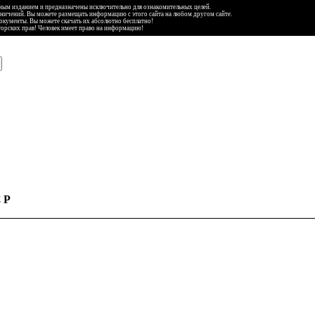
ьным изданием и предназначены исключительно для ознакомительных целей.
аничений. Вы можете размещать информацию с этого сайта на любом другом сайте.
документы. Вы можете скачать их абсолютно бесплатно!
торских прав! Человек имеет право на информацию!
СР