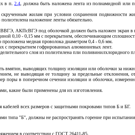
ых в п.
2.4
, должна быть наложена лента из полиамидной или п
о скрученным жилам при условии сохранения подвижности жил
о полиэтилена наложение ленты обязательно.
ВГЭ, АКПсВГЭ под оболочкой должен быть наложен экран в в
ной 0,10 - 0,15 мм с перекрытием, обеспечивающим сплошность
проложена медная проволока диаметром 0,4 - 0,6 мм.
мых с перекрытием гофрированных алюминиевых лент.
делительного слоя из полиэтилена пли поливинилхлоридного пл
ыть вмятин, выводящих толщину изоляции или оболочки за нижн
ением, не выводящая ее толщину за предельные отклонения, о
мер поры в поперечном сечении изоляции и оболочки, измерен
ами, какие были применены для их изготовления.
 кабелей всех размеров с защитными покровами типов Б и БГ.
ами типа "Б", должны не распространять горение при испытании
яжением в соответствии с
ГОСТ 26411-85
.