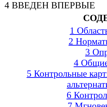
4 ВВЕДЕН ВПЕРВЫЕ
СОД
1
О
бласт
2
Н
ормат
3
О
п
4
О
бщие
5
К
онтрольные карт
альтерна
6
К
онтро
7
М
гнове