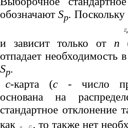
Выборочное стандартно
обозначают
S
.
Поскольку
p
и зависит только от
п
(
отпадает необходимость в
S
.
p
с
-карта (
с
- число про
основана на распредел
стандартное отклонение 
как
, то также нет нео