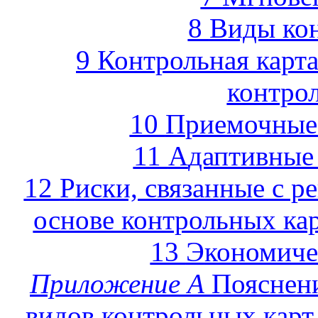
8
В
иды ко
9
К
онтрольная карт
контро
10
П
риемочные
11
А
даптивные
12
Р
иски, связанные с 
основе контрольных ка
13
Э
кономиче
Приложение
А
Пояснен
видов контрольных карт