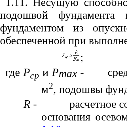
1.11. Несущую способно
подошвой фундамента 
фундаментом из опускн
обеспеченной при выполн
;
где
Р
и
Р
-
сре
max
ср
2
м
, подошвы фунд
R
-
расчетное с
основания осево