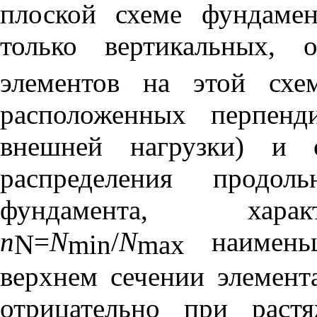
плоской схеме фундаме
только вертикальных, 
элементов на этой схе
расположенных перпенд
внешней нагрузки) и о
распределения продо
фундамента, харак
n
=
N
/
N
наименьш
N
min
max
верхнем сечении элемент
отрицательно при раст