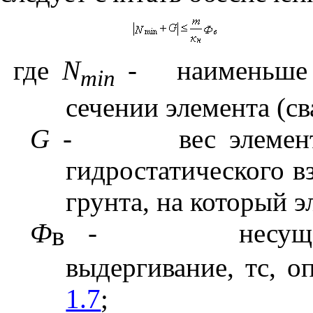
где
N
-
наименьше
min
сечении элемента (св
G
-
вес элемен
гидростатического в
грунта, на который э
Ф
-
несущ
в
выдергивание, тс, о
1.7
;