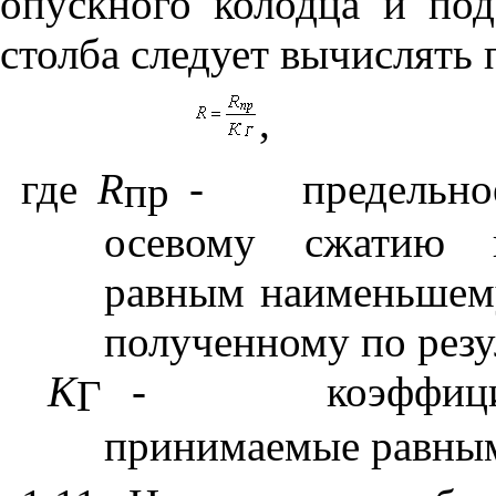
опускного колодца и по
столба следует вычислять
,
где
R
-
предельно
пр
осевому сжатию 
равным наименьшем
полученному по резу
К
-
коэффиц
Г
принимаемые равным