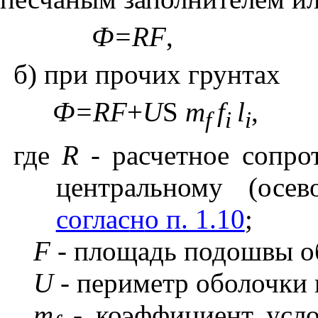
Ф=
RF
,
б) при прочих грунтах
Ф
=RF
+
U
S
m
f
l
,
f
i
i
где
R -
расчетное сопрот
центральному (осев
соглас
н
о п. 1.10
;
F -
площадь подошвы об
U -
периметр оболочки 
m
-
коэффициент усло