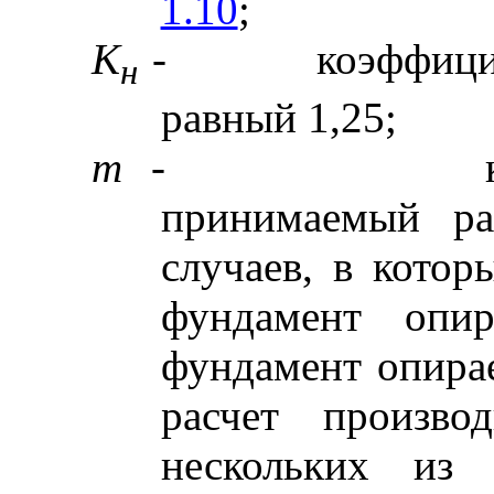
1.10
;
К
-
коэффици
н
равный 1,25;
m
-
принимаемый ра
случаев, в кото
фундамент опир
фундамент опирае
расчет произв
нескольких из 