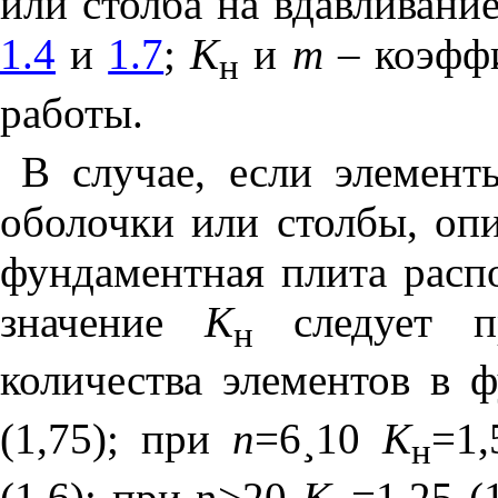
или столба на вдавливание
1.4
и
1.7
;
К
и
m
– коэфф
н
работы.
В случае, если элементы
оболочки или столбы, оп
фундаментная плита расп
значение
К
следует п
н
количества элементов в 
(1,75); при
n
=6
¸
10
К
=1,
н
(1,6); при
n
>20
К
=1,25 (