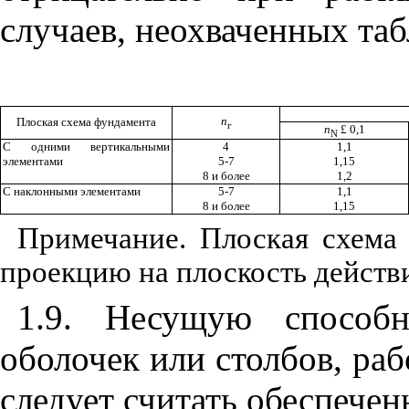
случаев, неохваченных та
n
Плоская схема фундамента
г
n
£
0,1
N
С одними вертикальными
4
1,1
элементами
5-7
1,15
8 и более
1,2
С наклонными элементами
5-7
1,1
8 и более
1,15
Примечание. Плоская схема 
проекцию на плоскость действи
1.9. Несущую способн
оболочек или столбов, ра
следует считать обеспече