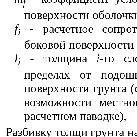
f
поверхности оболочки
f
- расчетное сопро
i
боковой поверхности 
l
-
толщина
i-
го сл
i
пределах от подош
поверхности грунта (
возможности местно
расчетном паводке),
Разбивку толщи грунта н